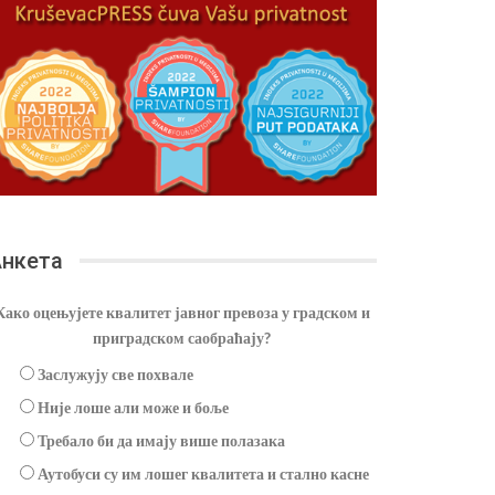
нкета
Како оцењујете квалитет јавног превоза у градском и
приградском саобраћају?
Заслужују све похвале
Није лоше али може и боље
Требало би да имају више полазака
Аутобуси су им лошег квалитета и стално касне