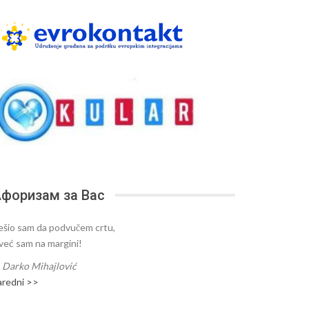
форизам за Вас
ešio sam da podvučem crtu,
 već sam na margini!
—
Darko Mihajlović
aredni >>