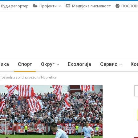
Буди репортер
Пројекти
Медијска писменост
ПОСЛОВ
ника
Спорт
Округ
Екологија
Сервис
Ко
oš jedna solidna sezona Napretka