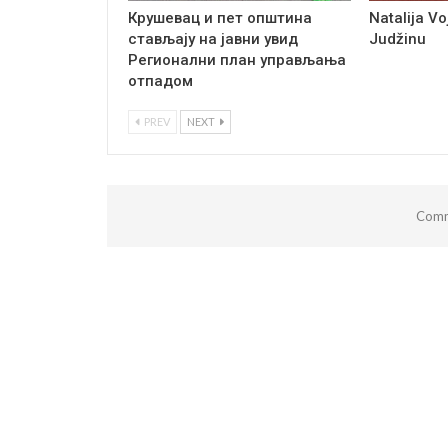
Крушевац и пет општина
Natalija Voj
стављају на јавни увид
Judžinu
Регионални план управљања
отпадом
PREV
NEXT
Comm