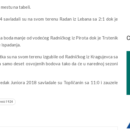
 mestu na tabeli.
24 savladali su na svom terenu Radan iz Lebana sa 2:1 dok je
С
va boda manje od vodećeg Radničkog iz Pirota dok je Trstenik
 ispadanja.
tka su na svom terenu izgubile od Radničkog iz Kragujevca sa
sa samo deset osvojenih bodova tako da će u narednoj sezoni
edak Juniora 2018 savladale su Topličanin sa 11:0 i zauzele
nić 1924