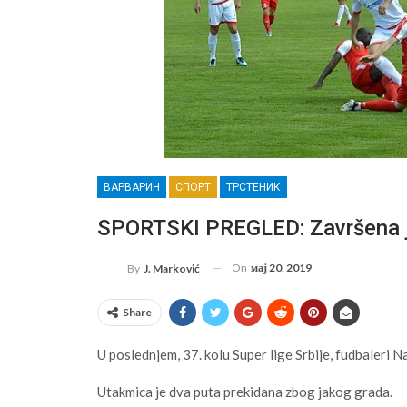
ВАРВАРИН
СПОРТ
ТРСТЕНИК
SPORTSKI PREGLED: Završena j
On
мај 20, 2019
By
J. Marković
Share
U poslednjem, 37. kolu Super lige Srbije, fudbaleri
Utakmica je dva puta prekidana zbog jakog grada.