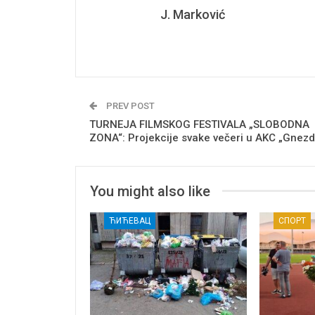
J. Marković
PREV POST
TURNEJA FILMSKOG FESTIVALA „SLOBODNA
ZONA“: Projekcije svake večeri u AKC „Gnezd
You might also like
ЋИЋЕВАЦ
СПОРТ