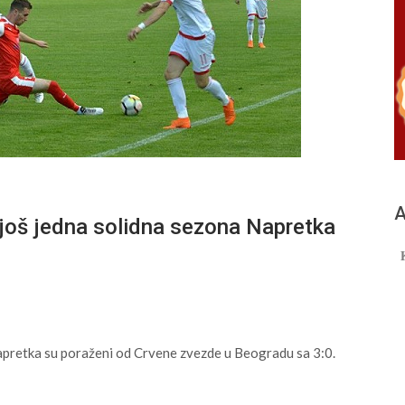
А
oš jedna solidna sezona Napretka
 Napretka su poraženi od Crvene zvezde u Beogradu sa 3:0.