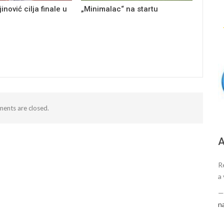
inović cilja finale u
„Minimalac“ na startu
ents are closed.
А
R
a
n