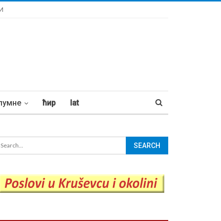
И
лумне
ћир
lat