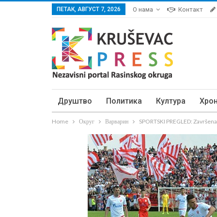
ПЕТАК, АВГУСТ 7, 2026
О нама
Контакт
Друштво
Политика
Култура
Хро
Home
Округ
Варварин
SPORTSKI PREGLED: Završena j