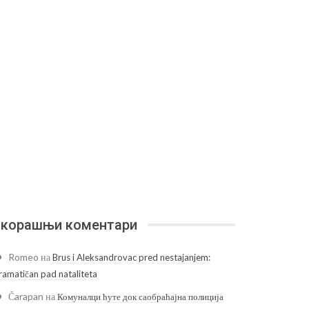
корашњи коментари
Romeo
на
Brus i Aleksandrovac pred nestajanjem:
ramatičan pad nataliteta
Čarapan
на
Комуналци ћуте док саобраћајна полиција