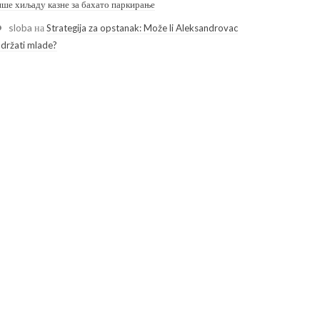
ише хиљаду казне за бахато паркирање
sloba
на
Strategija za opstanak: Može li Aleksandrovac
adržati mlade?