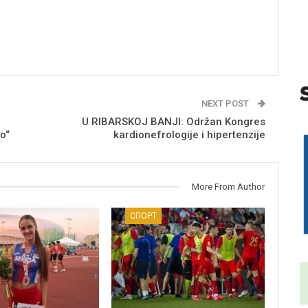
NEXT POST
U RIBARSKOJ BANJI: Održan Kongres
o“
kardionefrologije i hipertenzije
More From Author
СПОРТ