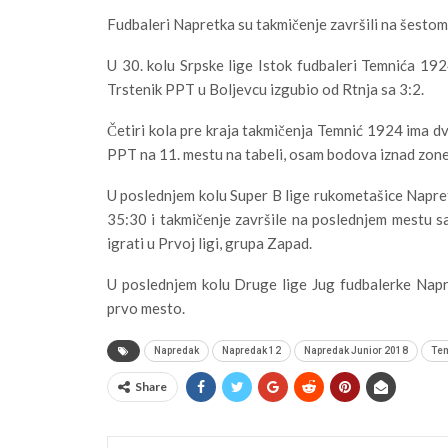
Fudbaleri Napretka su takmičenje završili na šestom
U 30. kolu Srpske lige Istok fudbaleri Temnića 19
Trstenik PPT u Boljevcu izgubio od Rtnja sa 3:2.
Četiri kola pre kraja takmičenja Temnić 1924 ima d
PPT na 11. mestu na tabeli, osam bodova iznad zone
U poslednjem kolu Super B lige rukometašice Napre
35:30 i takmičenje završile na poslednjem mestu 
igrati u Prvoj ligi, grupa Zapad.
U poslednjem kolu Druge lige Jug fudbalerke Napr
prvo mesto.
Napredak
Napredak 12
Napredak Junior 2018
Tem
Share