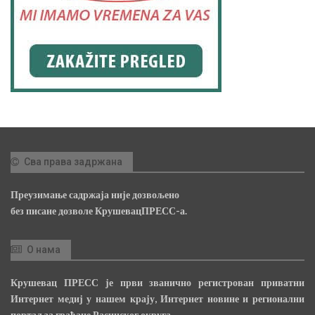
Сва права задржана
Преузимање садржаја није дозвољено
без писане дозволе КрушевацПРЕСС-а.
О нама
Крушевац ПРЕСС је први званично регистрован приватни
Интернет медиј у нашем крају, Интернет новине и регионални
портал за грађане Расинског округа.