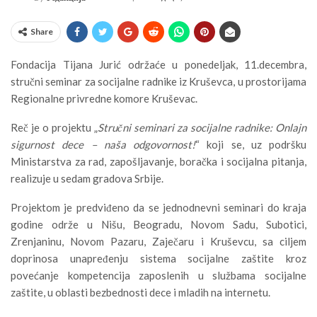
Share
Fondacija Tijana Jurić održaće u ponedeljak, 11.decembra,
stručni seminar za socijalne radnike iz Kruševca, u prostorijama
Regionalne privredne komore Kruševac.
Reč je o projektu „
Stručni seminari za socijalne radnike: Onlajn
sigurnost dece – naša odgovornost!
“ koji se, uz podršku
Ministarstva za rad, zapošljavanje, boračka i socijalna pitanja,
realizuje u sedam gradova Srbije.
Projektom je predviđeno da se jednodnevni seminari do kraja
godine održe u Nišu, Beogradu, Novom Sadu, Subotici,
Zrenjaninu, Novom Pazaru, Zaječaru i Kruševcu, sa ciljem
doprinosa unapređenju sistema socijalne zaštite kroz
povećanje kompetencija zaposlenih u službama socijalne
zaštite, u oblasti bezbednosti dece i mladih na internetu.