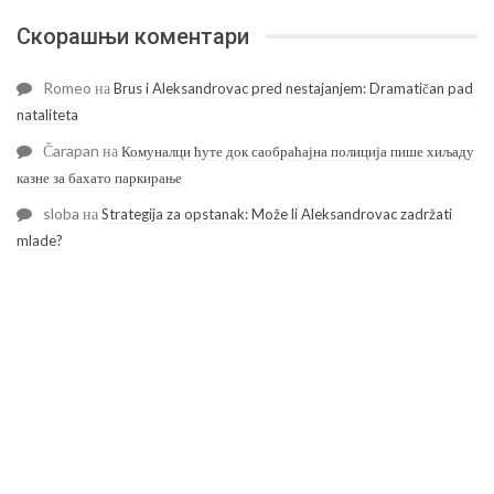
Скорашњи коментари
Romeo
на
Brus i Aleksandrovac pred nestajanjem: Dramatičan pad
nataliteta
Čarapan
на
Комуналци ћуте док саобраћајна полиција пише хиљаду
казне за бахато паркирање
sloba
на
Strategija za opstanak: Može li Aleksandrovac zadržati
mlade?