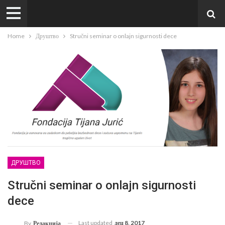
Home
Друштво
Stručni seminar o onlajn sigurnosti dece
ДРУШТВО
Stručni seminar o onlajn sigurnosti
dece
Last updated
дец 8, 2017
By
Редакција