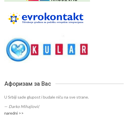
Афоризам за Вас
U Srbiji sade glupost i budale niču na sve strane.
—
Darko Mihajlović
naredni >>