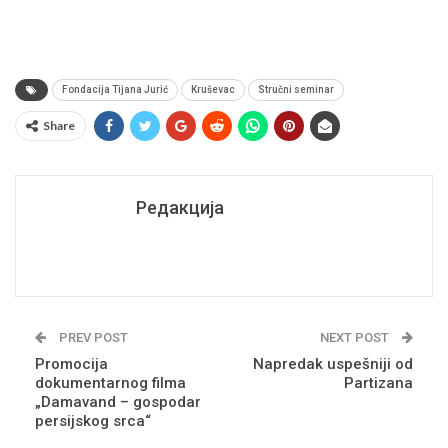
Fondacija Tijana Jurić
Kruševac
Stručni seminar
Share
Редакција
PREV POST
NEXT POST
Promocija
Napredak uspešniji od
dokumentarnog filma
Partizana
„Damavand – gospodar
persijskog srca“