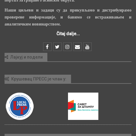
Наши циљеви и задаци су да прикупљамо и дистрибуирамо
проверене информације, и бавимо се истраживањем и
аналитичким новинарством.
Čitaj dalje...
Лајкуј и подели
Крушевац ПРЕСС је члан у: