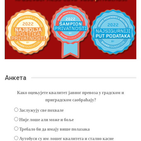
Анкета
Како оцењујете квалитет јавног превоза у градском и
приградском саобраћају?
Заслужују све похвале
Није лоше али може и боље
Требало би да имају више полазака
Аутобуси су им лошег квалитета и стално касне