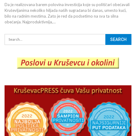
Da je realizovana barem polovina investicija koje su političari obećavali
Kruševljanima nekoliko hiljada naših sugrađana bi danas, umesto kući,
bilo na radnim mestima. Zato je red da podsetimo na sva ta silna
obećanja. Najproduktivnija,…