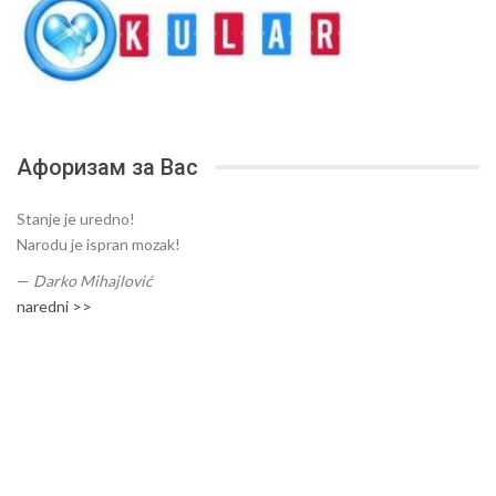
Афоризам за Вас
Stanje je uredno!
Narodu je ispran mozak!
—
Darko Mihajlović
naredni >>