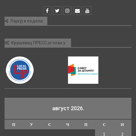
Лајкуј и подели
Крушевац ПРЕСС је члан у:
август 2026.
П
У
С
Ч
П
С
Н
1
2