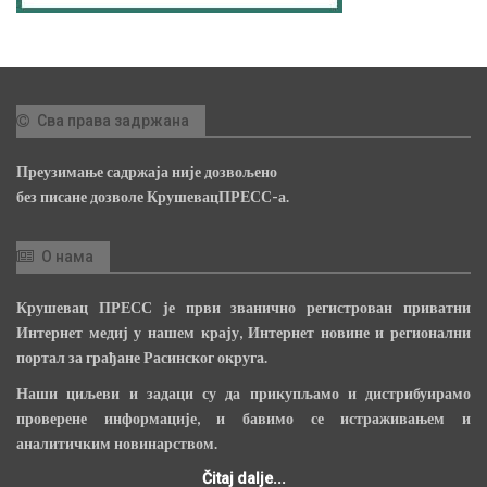
Сва права задржана
Преузимање садржаја није дозвољено
без писане дозволе КрушевацПРЕСС-а.
О нама
Крушевац ПРЕСС је први званично регистрован приватни
Интернет медиј у нашем крају, Интернет новине и регионални
портал за грађане Расинског округа.
Наши циљеви и задаци су да прикупљамо и дистрибуирамо
проверене информације, и бавимо се истраживањем и
аналитичким новинарством.
Čitaj dalje...