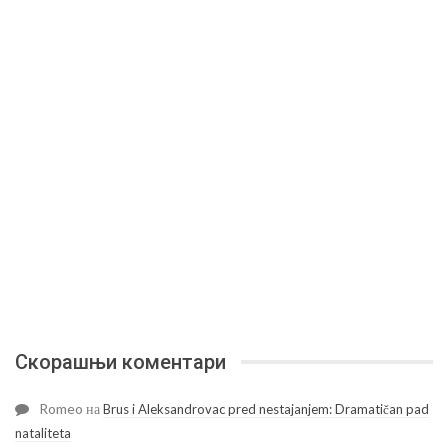
Скорашњи коментари
Romeo
на
Brus i Aleksandrovac pred nestajanjem: Dramatičan pad
nataliteta