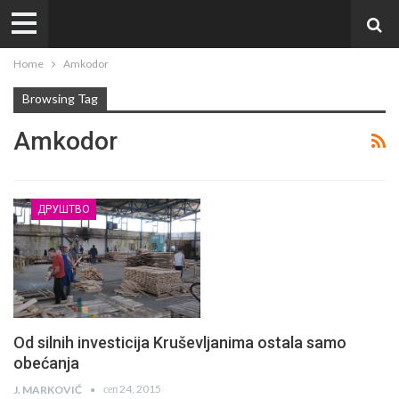
Home
Amkodor
Browsing Tag
Amkodor
ДРУШТВО
Od silnih investicija Kruševljanima ostala samo
obećanja
сеп 24, 2015
J. MARKOVIĆ