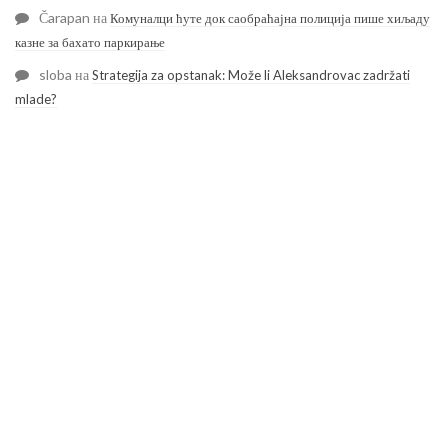
Čarapan
на
Комуналци ћуте док саобраћајна полиција пише хиљаду
казне за бахато паркирање
sloba
на
Strategija za opstanak: Može li Aleksandrovac zadržati
mlade?