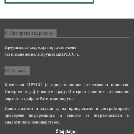
Сва права задржана
Преузимање садржаја није дозвољено
без писане дозволе КрушевацПРЕСС-а.
О нама
Крушевац ПРЕСС је први званично регистрован приватни
Интернет медиј у нашем крају, Интернет новине и регионални
портал за грађане Расинског округа.
Наши циљеви и задаци су да прикупљамо и дистрибуирамо
проверене информације, и бавимо се истраживањем и
аналитичким новинарством.
Čitaj dalje...