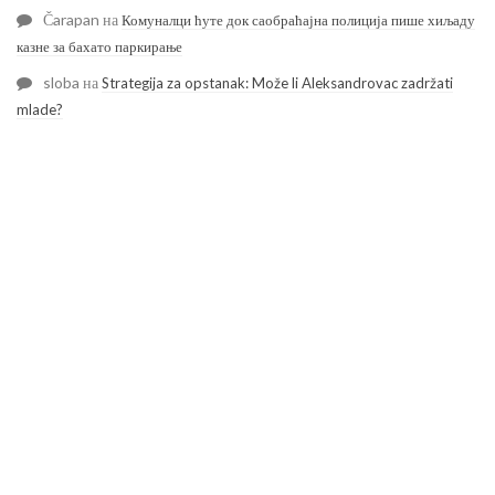
Čarapan
на
Комуналци ћуте док саобраћајна полиција пише хиљаду
казне за бахато паркирање
sloba
на
Strategija za opstanak: Može li Aleksandrovac zadržati
mlade?