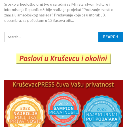
Srpsko arheološko društvo u saradnji sa Ministarstvom kulture i
informisanja Republike Srbije realizuje projekat “Podizanje svesti o
značaju arheološkog nasleđa“. Predavanje koje će u utorak , 3.
decembra, sa početkom u 12 časova biti…