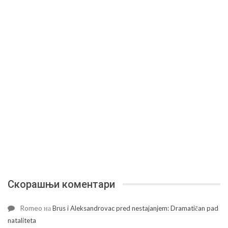
Скорашњи коментари
Romeo
на
Brus i Aleksandrovac pred nestajanjem: Dramatičan pad
nataliteta