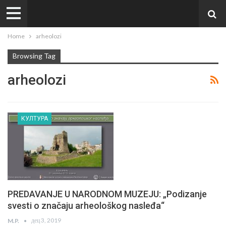
Home
arheolozi
Browsing Tag
arheolozi
КУЛТУРА
PREDAVANJE U NARODNOM MUZEJU: „Podizanje
svesti o značaju arheološkog nasleđa“
дец 3, 2019
M.P.