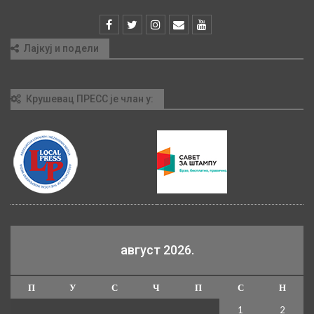
Лајкуј и подели
Крушевац ПРЕСС је члан у:
август 2026.
П
У
С
Ч
П
С
Н
1
2