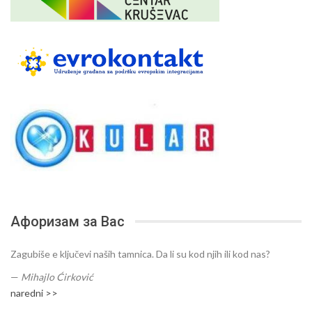
Афоризам за Вас
Zagubiše e ključevi naših tamnica. Da li su kod njih ili kod nas?
—
Mihajlo Ćirković
naredni >>