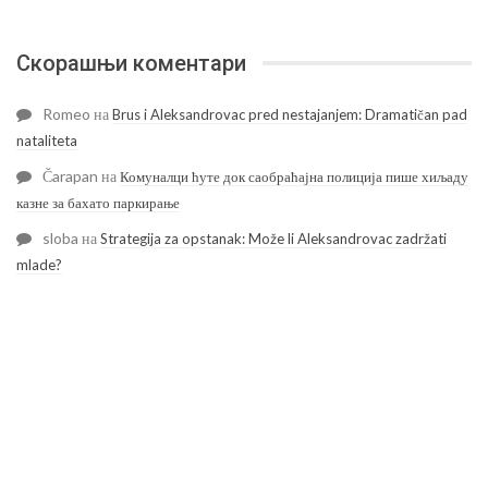
Скорашњи коментари
Romeo
на
Brus i Aleksandrovac pred nestajanjem: Dramatičan pad
nataliteta
Čarapan
на
Комуналци ћуте док саобраћајна полиција пише хиљаду
казне за бахато паркирање
sloba
на
Strategija za opstanak: Može li Aleksandrovac zadržati
mlade?