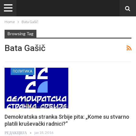
Home
Bata Gašič
Browsing Tag
Bata Gašič
ПОЛИТИКА
Demokratska stranka Srbije pita: „Kome su stvarno
platili kruševački radnici?“
јан 18, 2016
РЕДАКЦИЈА