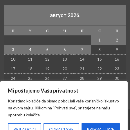
август 2026.
П
У
С
Ч
П
С
Н
1
2
3
4
5
6
7
8
9
10
11
12
13
14
15
16
17
18
19
20
21
22
23
24
25
26
27
28
29
30
31
Mi poštujemo Vašu privatnost
« јул
Koristimo kolačiće da bismo poboljšali vaše korisničko iskustvo
na ovom sajtu. Klikom na "Prihvati sve", pristajete na našu
upotrebu kolačića.
© 2026 - Kruševac PRESS. Sva prava zadržana.
PRILAGODI
ODBACI SVE
PRIHVATI SVE
Izrada sajta i hosting:
Hosting-Srbija