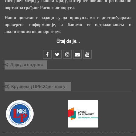
Интернет медиј у нашем крају, Интернет новине и регионални
портал за грађане Расинског округа.
Наши циљеви и задаци су да прикупљамо и дистрибуирамо
проверене информације, и бавимо се истраживањем и
аналитичким новинарством.
Čitaj dalje...
Лајкуј и подели
Крушевац ПРЕСС је члан у: