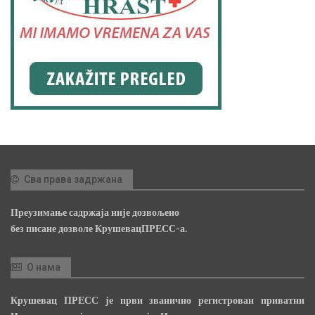
Сва права задржана
Преузимање садржаја није дозвољено
без писане дозволе КрушевацПРЕСС-а.
О нама
Крушевац ПРЕСС је први званично регистрован приватни