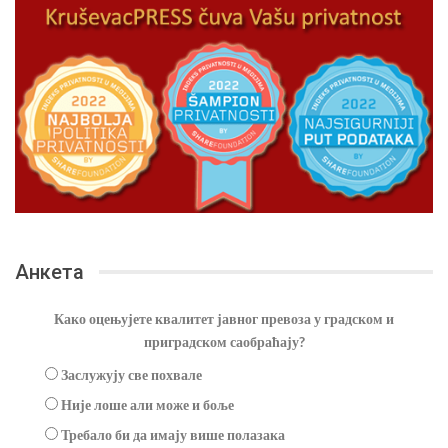
Анкета
Како оцењујете квалитет јавног превоза у градском и
приградском саобраћају?
Заслужују све похвале
Није лоше али може и боље
Требало би да имају више полазака