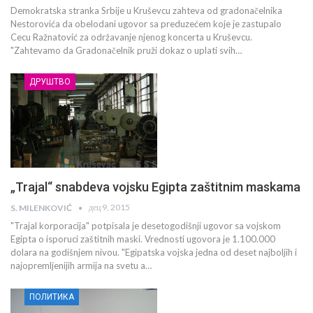
Demokratska stranka Srbije u Kruševcu zahteva od gradonačelnika
Nestorovića da obelodani ugovor sa preduzećem koje je zastupalo
Cecu Ražnatović za održavanje njenog koncerta u Kruševcu.
"Zahtevamo da Gradonačelnik pruži dokaz o uplati svih…
ДРУШТВО
„Trajal“ snabdeva vojsku Egipta zaštitnim maskama
дец 9, 2015
S. MILENKOVIĆ
"Trajal korporacija" potpisala je desetogodišnji ugovor sa vojskom
Egipta o isporuci zaštitnih maski. Vrednosti ugovora je 1.100.000
dolara na godišnjem nivou. "Egipatska vojska jedna od deset najboljih i
najopremljenijih armija na svetu a…
ПОЛИТИКА