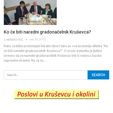
Ko će biti naredni gradonačelnik Kruševca?
нов 30, 2015
J. MARKOVIĆ
Kako se bliže predstojeći lokalni izbori tako je sve izraženija dilema "Ko
će biti naredni gradonačelnik Kruševca?". U ovom trenutku je jedino
izvesno da će naredni gradonačelnik Kruševac biti iz redova Srpske
napredne stranke. Ko će to…