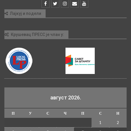
Лајкуј и подели
Крушевац ПРЕСС је члан у:
август 2026.
П
У
С
Ч
П
С
Н
1
2