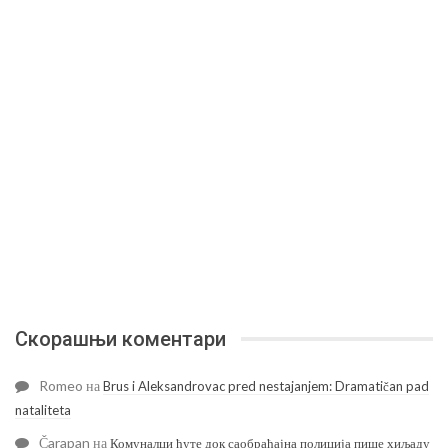
Скорашњи коментари
Romeo
на
Brus i Aleksandrovac pred nestajanjem: Dramatičan pad
nataliteta
Čarapan
на
Комуналци ћуте док саобраћајна полиција пише хиљаду