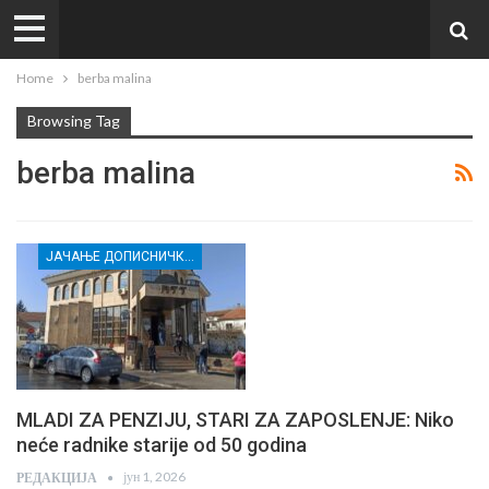
Home
berba malina
Browsing Tag
berba malina
ЈАЧАЊЕ ДОПИСНИЧКЕ МРЕЖЕ НЕЗАВИСНИХ МЕДИЈА У РАСИНСКОМ ОКРУГУ
MLADI ZA PENZIJU, STARI ZA ZAPOSLENJE: Niko
neće radnike starije od 50 godina
јун 1, 2026
РЕДАКЦИЈА