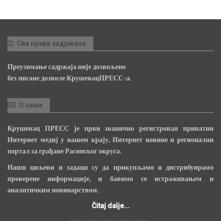
Сва права задржана
Преузимање садржаја није дозвољено
без писане дозволе КрушевацПРЕСС-а.
О нама
Крушевац ПРЕСС је први званично регистрован приватни
Интернет медиј у нашем крају, Интернет новине и регионални
портал за грађане Расинског округа.
Наши циљеви и задаци су да прикупљамо и дистрибуирамо
проверене информације, и бавимо се истраживањем и
аналитичким новинарством.
Čitaj dalje...