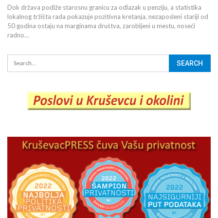
Dok država podiže starosnu granicu za odlazak u penziju, a statistika
lokalnog tržišta rada pokazuje pozitivna kretanja, nezaposleni stariji od
50 godina ostaju na marginama društva, zarobljeni u mestu, noseći
radno…