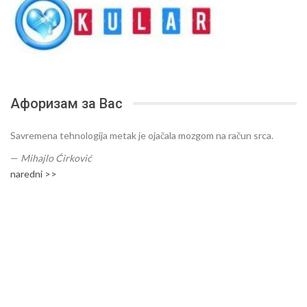
Афоризам за Вас
Savremena tehnologija metak je ojačala mozgom na račun srca.
—
Mihajlo Ćirković
naredni >>