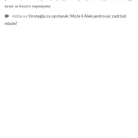
казне за бахато паркирање
sloba
на
Strategija za opstanak: Može li Aleksandrovac zadržati
mlade?