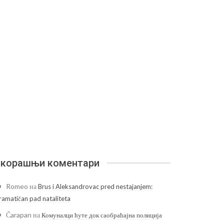
корашњи коментари
Romeo
на
Brus i Aleksandrovac pred nestajanjem:
ramatičan pad nataliteta
Čarapan
на
Комуналци ћуте док саобраћајна полиција