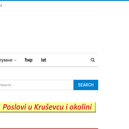
И
лумне
ћир
lat