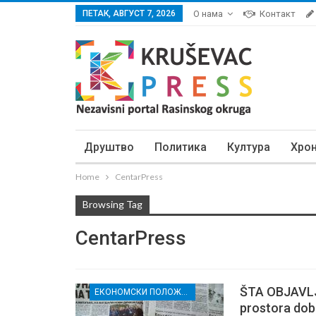
ПЕТАК, АВГУСТ 7, 2026
О нама
Контакт
Друштво
Политика
Култура
Хро
Home
CentarPress
Browsing Tag
CentarPress
ŠTA OBJAVLJ
ЕКОНОМСКИ ПОЛОЖАЈ И СЛОБОДА МЕДИЈА У РАСИНСКОМ ОКРУГУ
prostora dobi