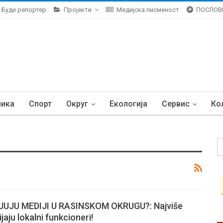
Буди репортер
Пројекти
Медијска писменост
ПОСЛОВ
ника
Спорт
Округ
Екологија
Сервис
Ко
UJU MEDIJI U RASINSKOM OKRUGU?: Najviše
jaju lokalni funkcioneri!