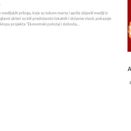
2
medijskih priloga, koje su tokom marta i aprila objavili mediji iz
lavni akteri su bili predstavnici lokalnih i državne vlasti, pokazuje
 sklopu projekta “Ekonomski položaj i sloboda…
А