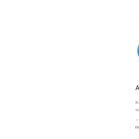
А
K
s
n