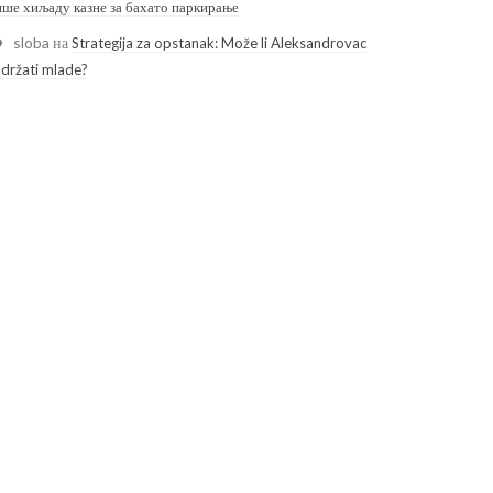
ише хиљаду казне за бахато паркирање
sloba
на
Strategija za opstanak: Može li Aleksandrovac
adržati mlade?