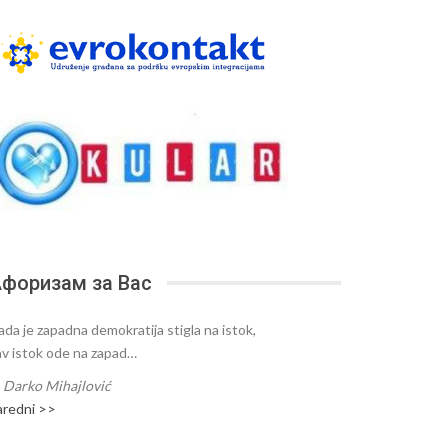
форизам за Вас
ada je zapadna demokratija stigla na istok,
av istok ode na zapad…
—
Darko Mihajlović
aredni >>