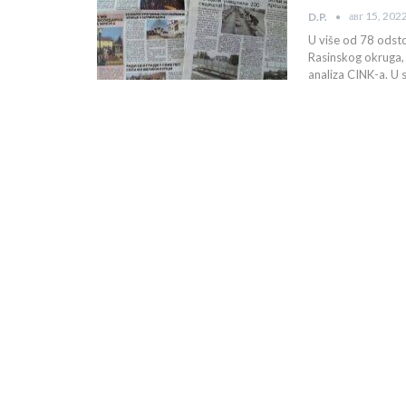
авг 15, 202
D.P.
U više od 78 odsto 
Rasinskog okruga, g
analiza CINK-a. U