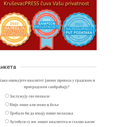
нкета
Како оцењујете квалитет јавног превоза у градском и
приградском саобраћају?
Заслужују све похвале
Није лоше али може и боље
Требало би да имају више полазака
Аутобуси су им лошег квалитета и стално касне