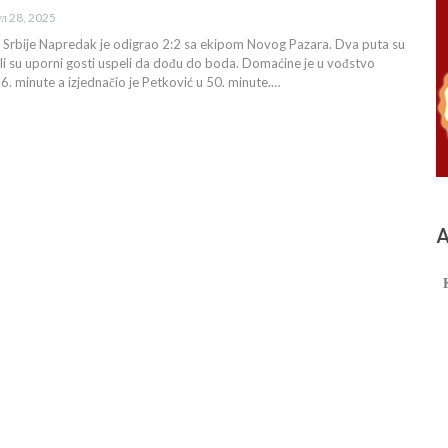
ул 28, 2025
e Srbije Napredak je odigrao 2:2 sa ekipom Novog Pazara. Dva puta su
 ali su uporni gosti uspeli da dođu do boda. Domaćine je u vođstvo
. minute a izjednačio je Petković u 50. minute.…
А