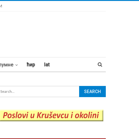
И
лумне
ћир
lat