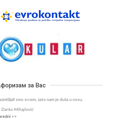
форизам за Вас
azmišljali smo srcem, zato nam je duša u nosu.
—
Darko Mihajlović
aredni >>