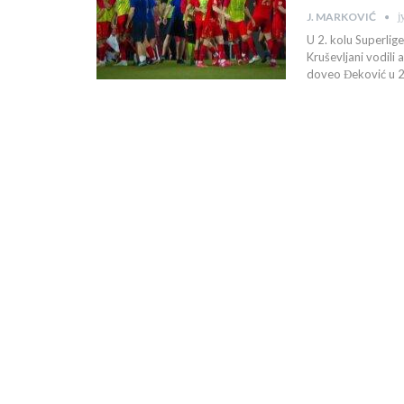
ј
J. MARKOVIĆ
U 2. kolu Superlig
Kruševljani vodili
doveo Đeković u 26