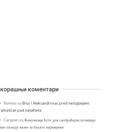
корашњи коментари
Romeo
на
Brus i Aleksandrovac pred nestajanjem:
ramatičan pad nataliteta
Čarapan
на
Комуналци ћуте док саобраћајна полиција
ише хиљаду казне за бахато паркирање