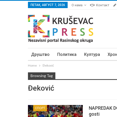
ПЕТАК, АВГУСТ 7, 2026
О нама
Контакт
Друштво
Политика
Култура
Хро
Home
Đeković
Browsing Tag
Đeković
NAPREDAK DO
СПОРТ
gosti