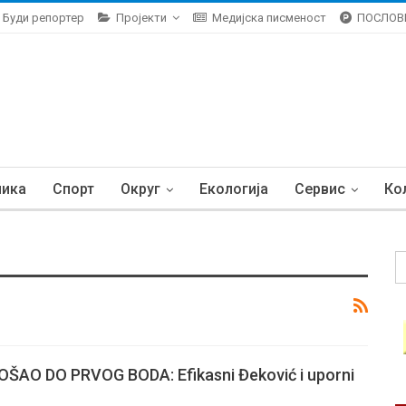
Буди репортер
Пројекти
Медијска писменост
ПОСЛОВ
ника
Спорт
Округ
Екологија
Сервис
Ко
ŠAO DO PRVOG BODA: Efikasni Đeković i uporni