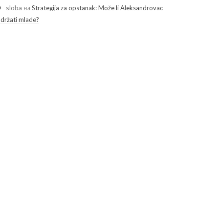
sloba
на
Strategija za opstanak: Može li Aleksandrovac
adržati mlade?