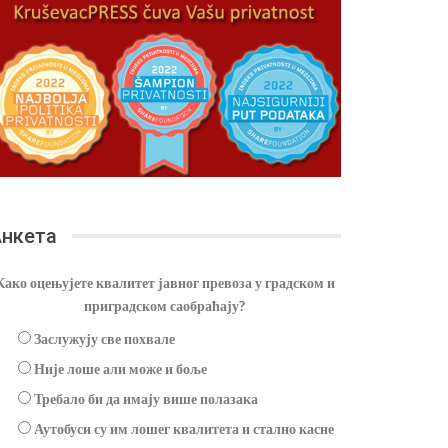
нкета
Како оцењујете квалитет јавног превоза у градском и
приградском саобраћају?
Заслужују све похвале
Није лоше али може и боље
Требало би да имају више полазака
Аутобуси су им лошег квалитета и стално касне