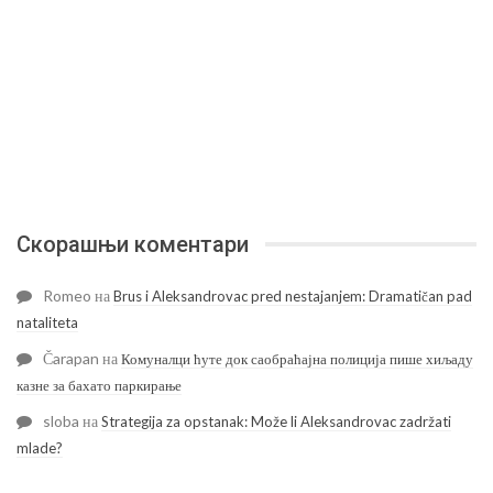
Скорашњи коментари
Romeo
на
Brus i Aleksandrovac pred nestajanjem: Dramatičan pad
nataliteta
Čarapan
на
Комуналци ћуте док саобраћајна полиција пише хиљаду
казне за бахато паркирање
sloba
на
Strategija za opstanak: Može li Aleksandrovac zadržati
mlade?