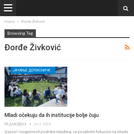
Home
Đorđe Živković
Browsing Tag
Đorđe Živković
ЈАЧАЊЕ ДОПИСНИЧКЕ МРЕЖЕ НЕЗАВИСНИХ МЕДИЈА У РАСИНСКОМ ОКРУГУ
Mladi očekuju da ih institucije bolje čuju
јун 1, 2026
РЕДАКЦИЈА
Izazovi i mogućnosti podrške mladima, sa posebnim fokusom na mlade