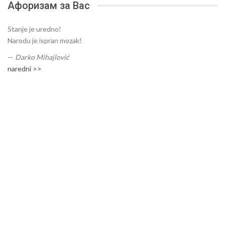
Афоризам за Вас
Stanje je uredno!
Narodu je ispran mozak!
—
Darko Mihajlović
naredni >>