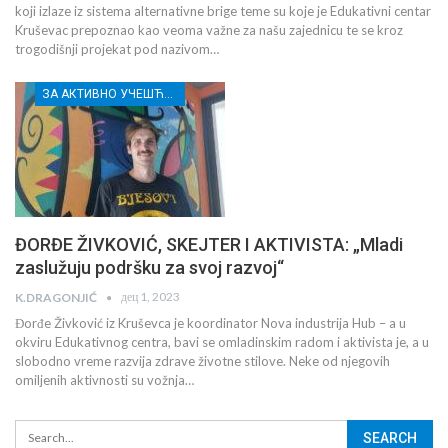
koji izlaze iz sistema alternativne brige teme su koje je Edukativni centar
Kruševac prepoznao kao veoma važne za našu zajednicu te se kroz
trogodišnji projekat pod nazivom…
ЗА АКТИВНО УЧЕШЋЕ МЛАДИХ РАСИНСКОГ ОКРУГА
ĐORĐE ŽIVKOVIĆ, SKEJTER I AKTIVISTA: „Mladi
zaslužuju podršku za svoj razvoj“
дец 1, 2023
K.DRAGONJIĆ
Đorđe Živković iz Kruševca je koordinator Nova industrija Hub – a u
okviru Edukativnog centra, bavi se omladinskim radom i aktivista je, a u
slobodno vreme razvija zdrave životne stilove. Neke od njegovih
omiljenih aktivnosti su vožnja…