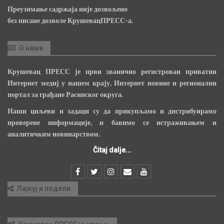
Преузимање садржаја није дозвољено
без писане дозволе КрушевацПРЕСС-а.
О нама
Крушевац ПРЕСС је први званично регистрован приватни
Интернет медиј у нашем крају, Интернет новине и регионални
портал за грађане Расинског округа.
Наши циљеви и задаци су да прикупљамо и дистрибуирамо
проверене информације, и бавимо се истраживањем и
аналитичким новинарством.
Čitaj dalje...
Лајкуј и подели