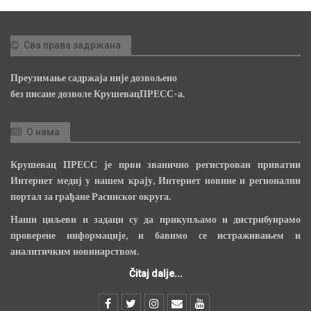
Сва права задржана
Преузимање садржаја није дозвољено
без писане дозволе КрушевацПРЕСС-а.
О нама
Крушевац ПРЕСС је први званично регистрован приватни
Интернет медиј у нашем крају, Интернет новине и регионални
портал за грађане Расинског округа.
Наши циљеви и задаци су да прикупљамо и дистрибуирамо
проверене информације, и бавимо се истраживањем и
аналитичким новинарством.
Čitaj dalje...