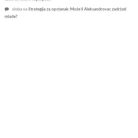
sloba
на
Strategija za opstanak: Može li Aleksandrovac zadržati
mlade?