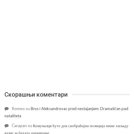
Скорашњи коментари
Romeo
на
Brus i Aleksandrovac pred nestajanjem: Dramatičan pad
nataliteta
Čarapan
на
Комуналци ћуте док саобраћајна полиција пише хиљаду
казне за бахато паркирање