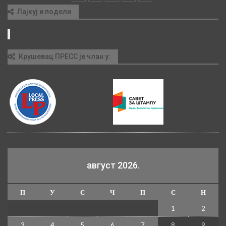
Лајкуј и подели
Крушевац ПРЕСС је члан у:
август 2026.
П
У
С
Ч
П
С
Н
1
2
3
4
5
6
7
8
9