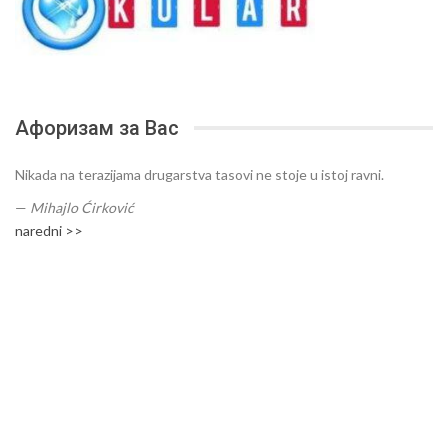
Афоризам за Вас
Nikada na terazijama drugarstva tasovi ne stoje u istoj ravni.
—
Mihajlo Ćirković
naredni >>