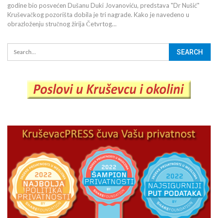
godine bio posvećen Dušanu Duki Jovanoviću, predstava "Dr Nušić"
Kruševačkog pozorišta dobila je tri nagrade. Kako je navedeno u
obrazloženju stručnog žirija Četvrtog…