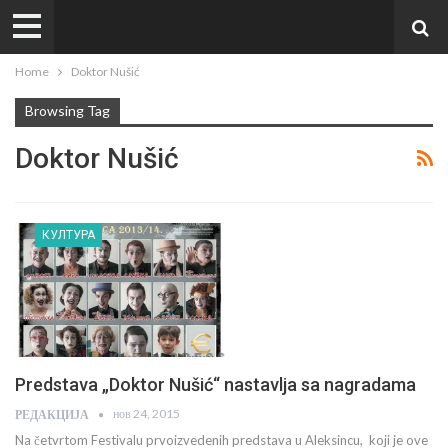
Home
Doktor Nušić
Browsing Tag
Doktor Nušić
КУЛТУРА
Predstava „Doktor Nušić“ nastavlja sa nagradama
нов 24, 2015
РЕДАКЦИЈА
Na četvrtom Festivalu prvoizvedenih predstava u Aleksincu, koji je ove