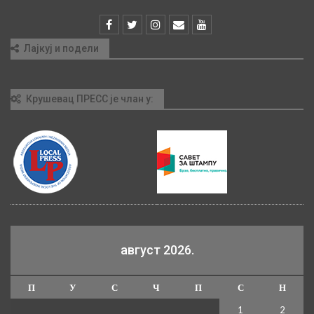
Лајкуј и подели
Крушевац ПРЕСС је члан у:
август 2026.
П
У
С
Ч
П
С
Н
1
2