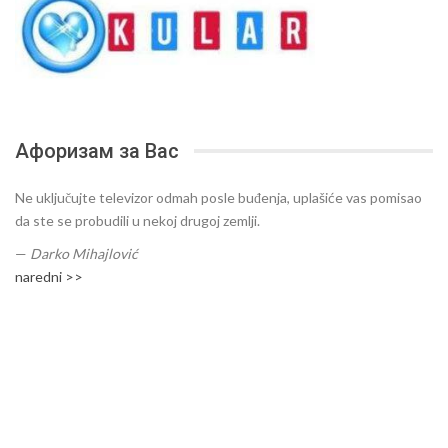
Афоризам за Вас
Ne uključujte televizor odmah posle buđenja, uplašiće vas pomisao
da ste se probudili u nekoj drugoj zemlji.
—
Darko Mihajlović
naredni >>