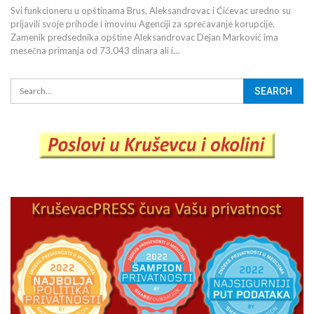
Svi funkcioneru u opštinama Brus, Aleksandrovac i Ćićevac uredno su
prijavili svoje prihode i imovinu Agenciji za sprečavanje korupcije.
Zamenik predsednika opštine Aleksandrovac Dejan Marković ima
mesečna primanja od 73.043 dinara ali i…