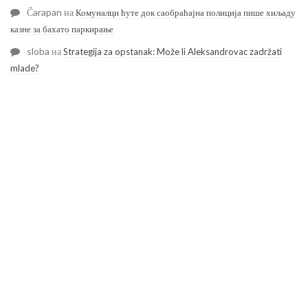
Čarapan
на
Комуналци ћуте док саобраћајна полиција пише хиљаду
казне за бахато паркирање
sloba
на
Strategija za opstanak: Može li Aleksandrovac zadržati
mlade?