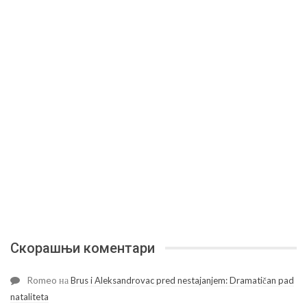
Скорашњи коментари
Romeo
на
Brus i Aleksandrovac pred nestajanjem: Dramatičan pad
nataliteta