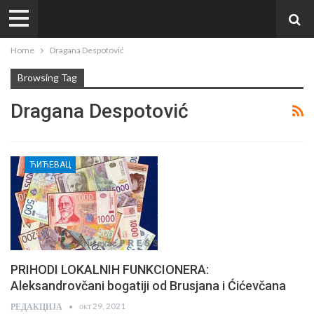
Home
Dragana Despotović
Browsing Tag
Dragana Despotović
ЋИЋЕВАЦ
PRIHODI LOKALNIH FUNKCIONERA:
Aleksandrovčani bogatiji od Brusjana i Ćićevčana
окт 29, 2021
РЕДАКЦИЈА