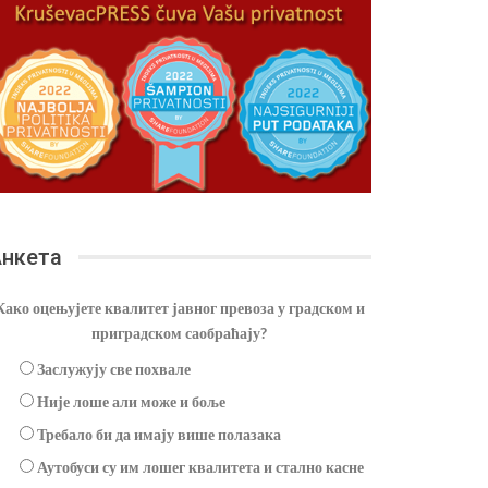
нкета
Како оцењујете квалитет јавног превоза у градском и
приградском саобраћају?
Заслужују све похвале
Није лоше али може и боље
Требало би да имају више полазака
Аутобуси су им лошег квалитета и стално касне