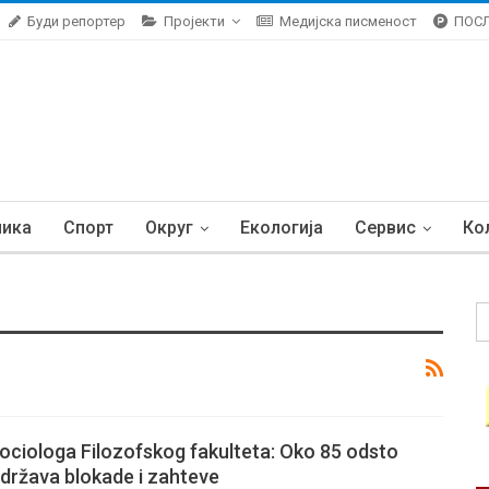
Буди репортер
Пројекти
Медијска писменост
ПОС
ника
Спорт
Округ
Екологија
Сервис
Ко
sociologa Filozofskog fakulteta: Oko 85 odsto
država blokade i zahteve