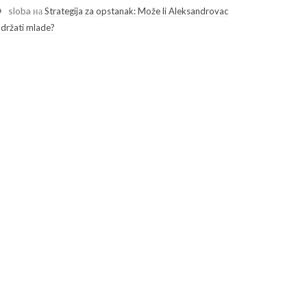
sloba
на
Strategija za opstanak: Može li Aleksandrovac
adržati mlade?