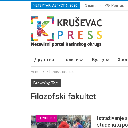
ЧЕТВРТАК, АВГУСТ 6, 2026
О нама
Контакт
Друштво
Политика
Култура
Хро
Home
Filozofski fakultet
Browsing Tag
Filozofski fakultet
Istraživanje 
ДРУШТВО
studenata po