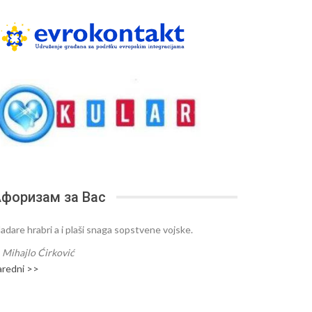
форизам за Вас
ladare hrabri a i plaši snaga sopstvene vojske.
—
Mihajlo Ćirković
aredni >>