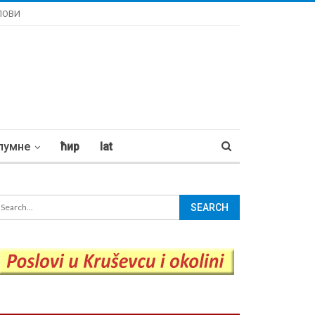
ЛОВИ
лумне
ћир
lat