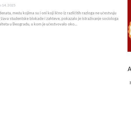
ан 14, 2025
ata, među kojima su i oni koji lično iz različitih razloga ne učestvuju
ava studentske blokade i zahteve, pokazalo je istraživanje sociologa
ulteta u Beogradu, u kom je učestvovalo oko…
А