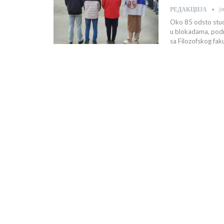
ј
РЕДАКЦИЈА
Oko 85 odsto studen
u blokadama, podrž
sa Filozofskog fak