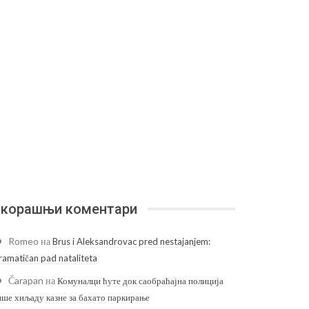
корашњи коментари
Romeo
на
Brus i Aleksandrovac pred nestajanjem:
ramatičan pad nataliteta
Čarapan
на
Комуналци ћуте док саобраћајна полиција
ише хиљаду казне за бахато паркирање