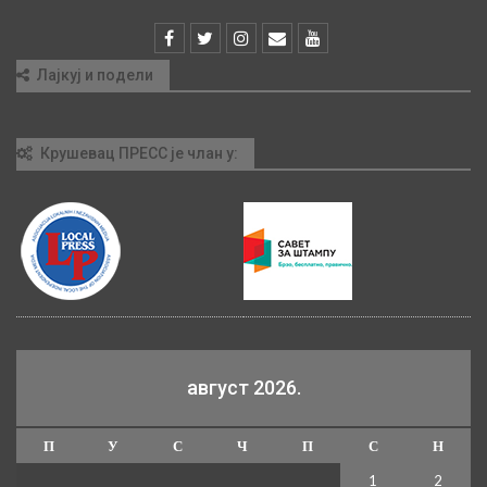
Лајкуј и подели
Крушевац ПРЕСС је члан у:
август 2026.
П
У
С
Ч
П
С
Н
1
2