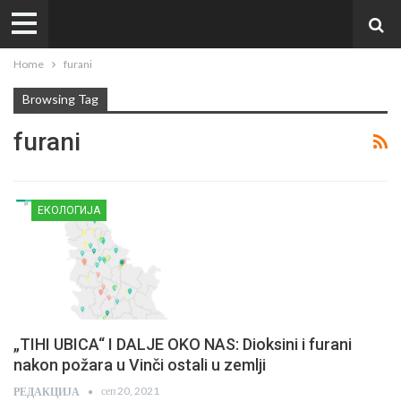
Home
furani
Browsing Tag
furani
ЕКОЛОГИЈА
„TIHI UBICA“ I DALJE OKO NAS: Dioksini i furani
nakon požara u Vinči ostali u zemlji
сеп 20, 2021
РЕДАКЦИЈА