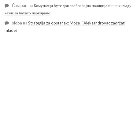
Čarapan
на
Комуналци ћуте док саобраћајна полиција пише хиљаду
казне за бахато паркирање
sloba
на
Strategija za opstanak: Može li Aleksandrovac zadržati
mlade?