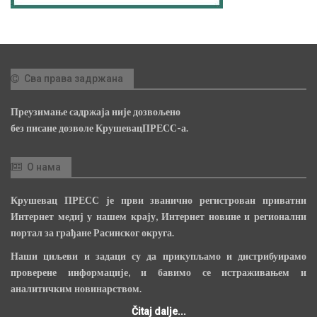
Сва права задржана
Преузимање садржаја није дозвољено
без писане дозволе КрушевацПРЕСС-а.
О нама
Крушевац ПРЕСС је први званично регистрован приватни
Интернет медиј у нашем крају, Интернет новине и регионални
портал за грађане Расинског округа.
Наши циљеви и задаци су да прикупљамо и дистрибуирамо
проверене информације, и бавимо се истраживањем и
аналитичким новинарством.
Čitaj dalje...