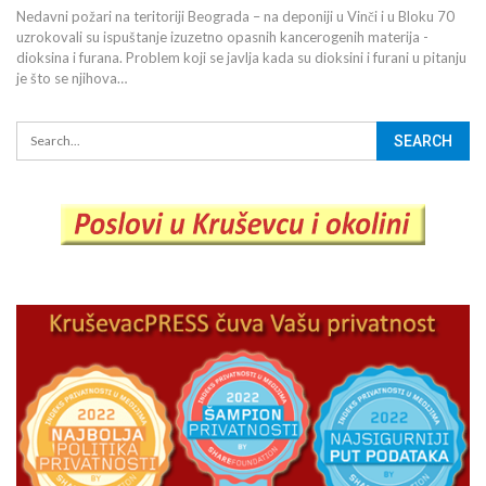
Nedavni požari na teritoriji Beograda – na deponiji u Vinči i u Bloku 70
uzrokovali su ispuštanje izuzetno opasnih kancerogenih materija -
dioksina i furana. Problem koji se javlja kada su dioksini i furani u pitanju
je što se njihova…