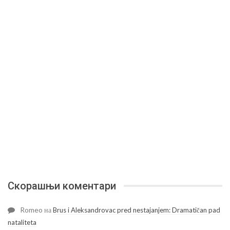
Скорашњи коментари
Romeo
на
Brus i Aleksandrovac pred nestajanjem: Dramatičan pad
nataliteta