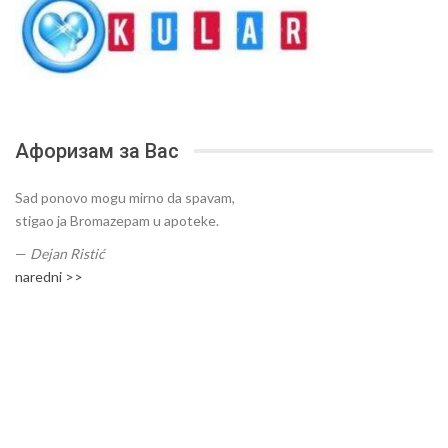
Афоризам за Вас
Sad ponovo mogu mirno da spavam,
stigao ja Bromazepam u apoteke.
—
Dejan Ristić
naredni >>