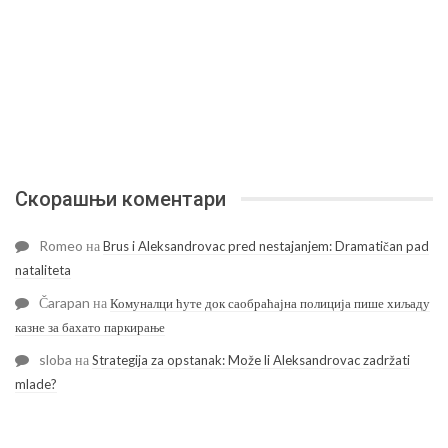
Скорашњи коментари
Romeo
на
Brus i Aleksandrovac pred nestajanjem: Dramatičan pad
nataliteta
Čarapan
на
Комуналци ћуте док саобраћајна полиција пише хиљаду
казне за бахато паркирање
sloba
на
Strategija za opstanak: Može li Aleksandrovac zadržati
mlade?