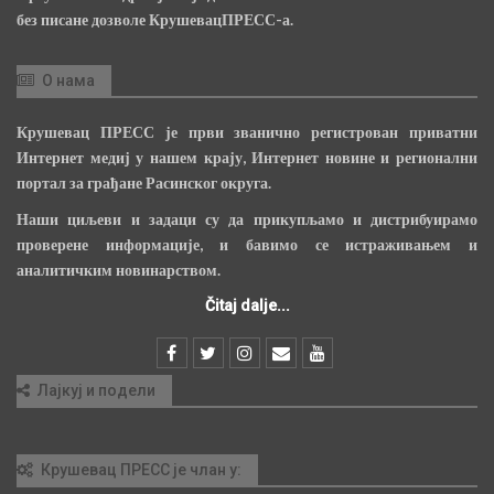
без писане дозволе КрушевацПРЕСС-а.
О нама
Крушевац ПРЕСС је први званично регистрован приватни
Интернет медиј у нашем крају, Интернет новине и регионални
портал за грађане Расинског округа.
Наши циљеви и задаци су да прикупљамо и дистрибуирамо
проверене информације, и бавимо се истраживањем и
аналитичким новинарством.
Čitaj dalje...
Лајкуј и подели
Крушевац ПРЕСС је члан у: