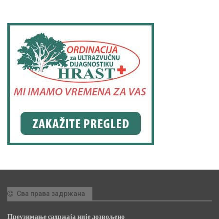
Сва права задржана
Преузимање садржаја није дозвољено