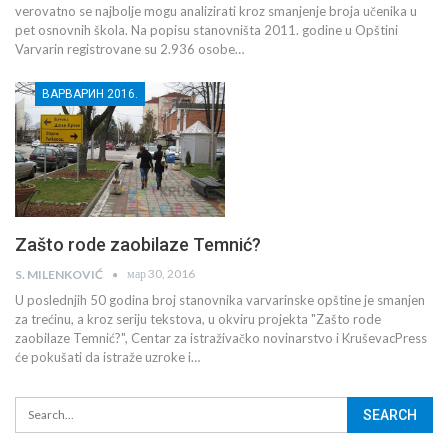
verovatno se najbolje mogu analizirati kroz smanjenje broja učenika u
pet osnovnih škola. Na popisu stanovništa 2011. godine u Opštini
Varvarin registrovane su 2.936 osobe…
ВАРВАРИН 2016.
Zašto rode zaobilaze Temnić?
мар 30, 2016
S. MILENKOVIĆ
U poslednjih 50 godina broj stanovnika varvarinske opštine je smanjen
za trećinu, a kroz seriju tekstova, u okviru projekta "Zašto rode
zaobilaze Temnić?", Centar za istraživačko novinarstvo i KruševacPress
će pokušati da istraže uzroke i…