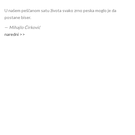
U našem peščanom satu života svako zrno peska moglo je da
postane biser.
—
Mihajlo Ćirković
naredni >>