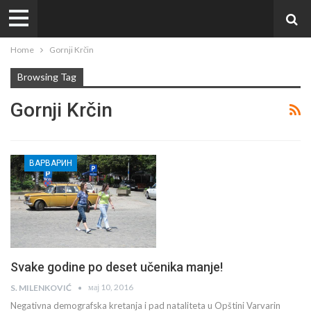
Home
Gornji Krčin
Browsing Tag
Gornji Krčin
ВАРВАРИН
Svake godine po deset učenika manje!
мај 10, 2016
S. MILENKOVIĆ
Negativna demografska kretanja i pad nataliteta u Opštini Varvarin