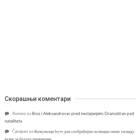
Скорашњи коментари
Romeo
на
Brus i Aleksandrovac pred nestajanjem: Dramatičan pad
nataliteta
Čarapan
на
Комуналци ћуте док саобраћајна полиција пише хиљаду
казне за бахато паркирање