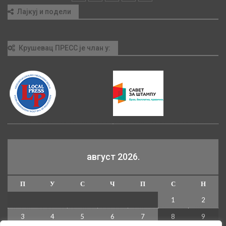
Лајкуј и подели
Крушевац ПРЕСС је члан у:
август 2026.
П
У
С
Ч
П
С
Н
1
2
3
4
5
6
7
8
9