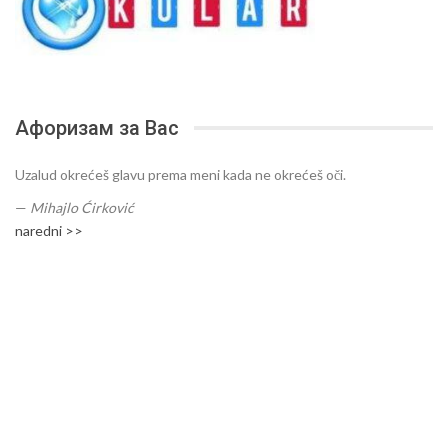
Афоризам за Вас
Uzalud okrećeš glavu prema meni kada ne okrećeš oči.
—
Mihajlo Ćirković
naredni >>