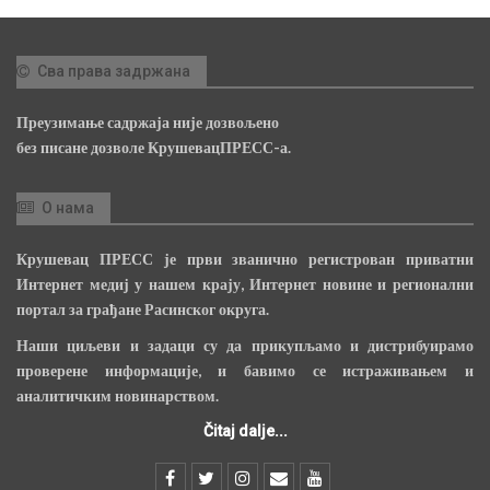
Сва права задржана
Преузимање садржаја није дозвољено
без писане дозволе КрушевацПРЕСС-а.
О нама
Крушевац ПРЕСС је први званично регистрован приватни
Интернет медиј у нашем крају, Интернет новине и регионални
портал за грађане Расинског округа.
Наши циљеви и задаци су да прикупљамо и дистрибуирамо
проверене информације, и бавимо се истраживањем и
аналитичким новинарством.
Čitaj dalje...