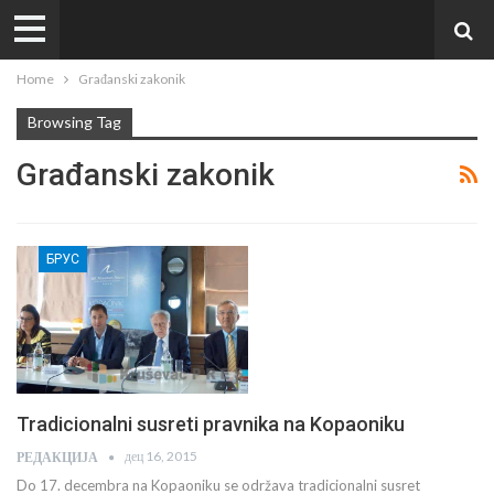
Home
Građanski zakonik
Browsing Tag
Građanski zakonik
БРУС
Tradicionalni susreti pravnika na Kopaoniku
дец 16, 2015
РЕДАКЦИЈА
Do 17. decembra na Kopaoniku se održava tradicionalni susret