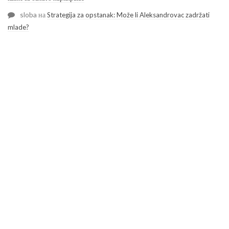
sloba
на
Strategija za opstanak: Može li Aleksandrovac zadržati
mlade?