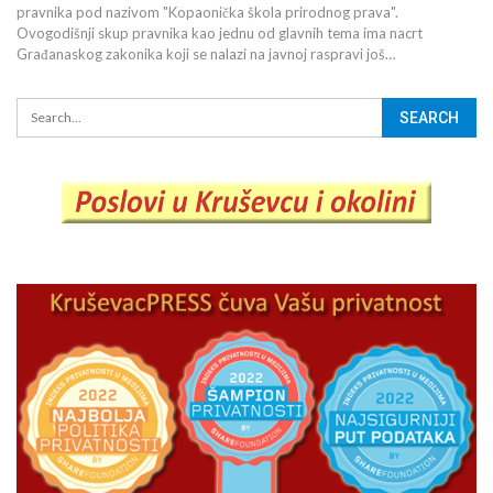
pravnika pod nazivom "Kopaonička škola prirodnog prava".
Ovogodišnji skup pravnika kao jednu od glavnih tema ima nacrt
Građanaskog zakonika koji se nalazi na javnoj raspravi još…