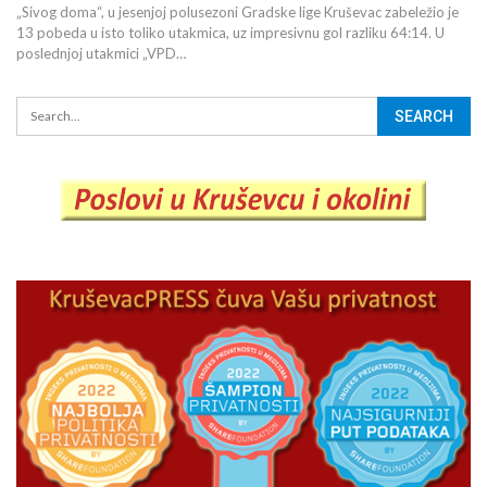
„Sivog doma“, u jesenjoj polusezoni Gradske lige Kruševac zabeležio je
13 pobeda u isto toliko utakmica, uz impresivnu gol razliku 64:14. U
poslednjoj utakmici „VPD…