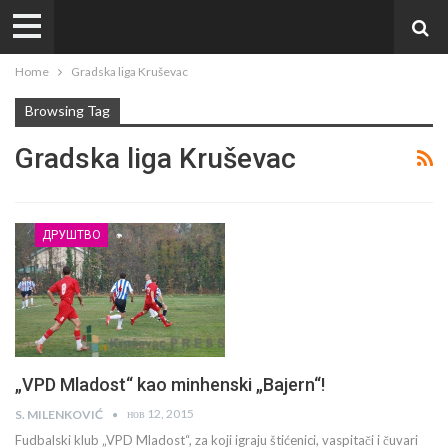
Home
Gradska liga Kruševac
Browsing Tag
Gradska liga Kruševac
ДРУШТВО
„VPD Mladost“ kao minhenski „Bajern“!
нов 12, 2015
S. MILENKOVIĆ
Fudbalski klub „VPD Mladost“, za koji igraju štićenici, vaspitači i čuvari