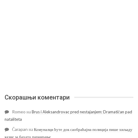
Скорашњи коментари
Romeo
на
Brus i Aleksandrovac pred nestajanjem: Dramatičan pad
nataliteta
Čarapan
на
Комуналци ћуте док саобраћајна полиција пише хиљаду
казне за бахато паркирање