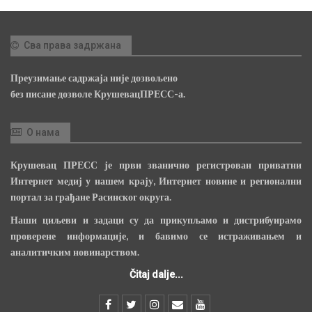
Сва права задржана
Преузимање садржаја није дозвољено
без писане дозволе КрушевацПРЕСС-а.
О нама
Крушевац ПРЕСС је први званично регистрован приватни
Интернет медиј у нашем крају, Интернет новине и регионални
портал за грађане Расинског округа.
Наши циљеви и задаци су да прикупљамо и дистрибуирамо
проверене информације, и бавимо се истраживањем и
аналитичким новинарством.
Čitaj dalje...