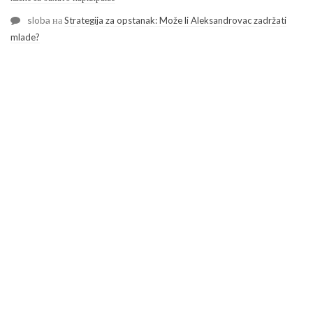
sloba
на
Strategija za opstanak: Može li Aleksandrovac zadržati
mlade?