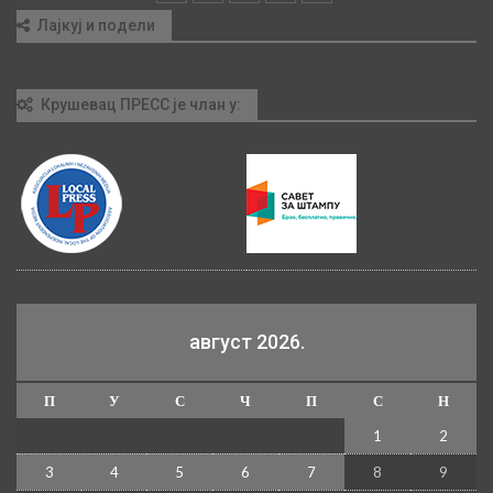
Лајкуј и подели
Крушевац ПРЕСС је члан у:
август 2026.
П
У
С
Ч
П
С
Н
1
2
3
4
5
6
7
8
9