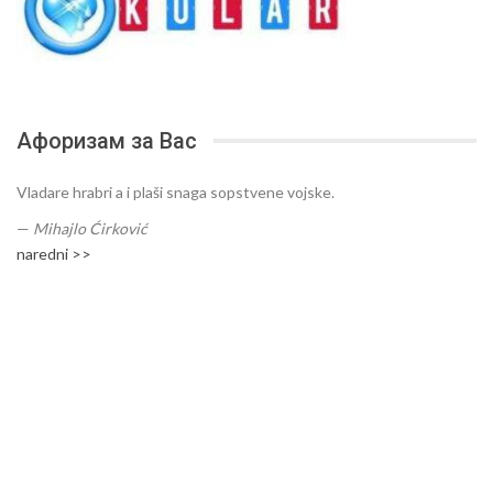
Афоризам за Вас
Vladare hrabri a i plaši snaga sopstvene vojske.
—
Mihajlo Ćirković
naredni >>