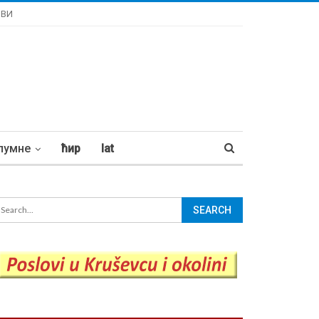
ОВИ
лумне
ћир
lat