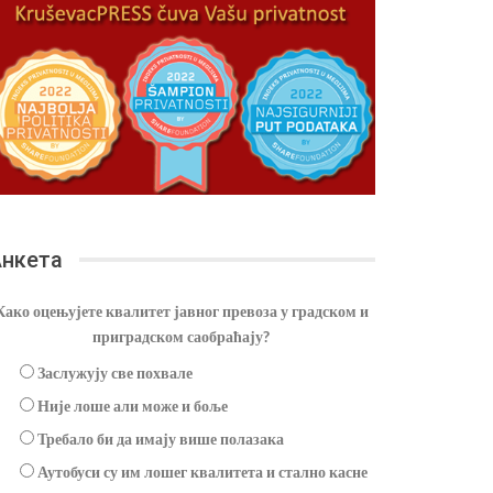
нкета
Како оцењујете квалитет јавног превоза у градском и
приградском саобраћају?
Заслужују све похвале
Није лоше али може и боље
Требало би да имају више полазака
Аутобуси су им лошег квалитета и стално касне