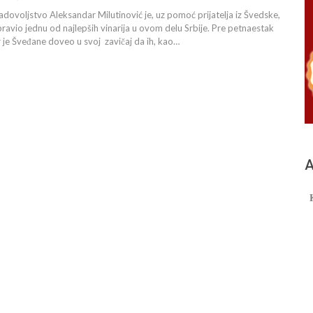
zadovoljstvo Aleksandar Milutinović je, uz pomoć prijatelja iz Švedske,
pravio jednu od najlepših vinarija u ovom delu Srbije. Pre petnaestak
je Šveđane doveo u svoj zavičaj da ih, kao…
А