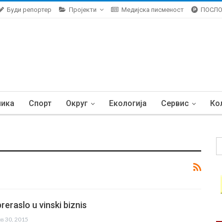
Буди репортер
Пројекти
Медијска писменост
ПОСЛ
ника
Спорт
Округ
Екологија
Сервис
Ко
preraslo u vinski biznis
ов 30, 2015