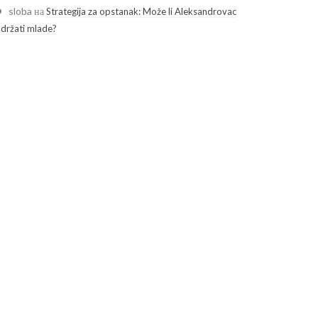
sloba
на
Strategija za opstanak: Može li Aleksandrovac
adržati mlade?