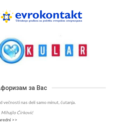
форизам за Вас
d večnosti nas deli samo minut, ćutanja.
—
Mihajlo Ćirković
aredni >>