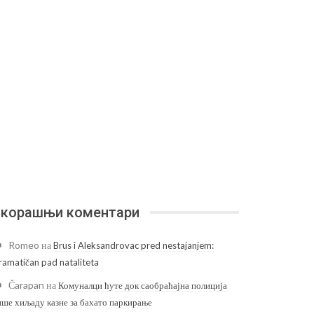
корашњи коментари
Romeo
на
Brus i Aleksandrovac pred nestajanjem:
ramatičan pad nataliteta
Čarapan
на
Комуналци ћуте док саобраћајна полиција
ише хиљаду казне за бахато паркирање