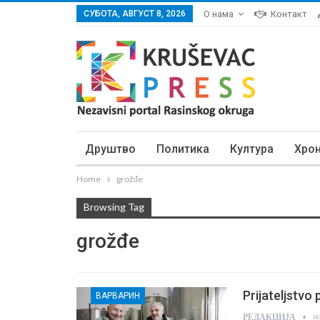
СУБОТА, АВГУСТ 8, 2026
О нама
Контакт
Друштво
Политика
Култура
Хро
Home
grožđe
Browsing Tag
grožđe
Prijateljstvo 
ВАРВАРИН
н
РЕДАКЦИЈА