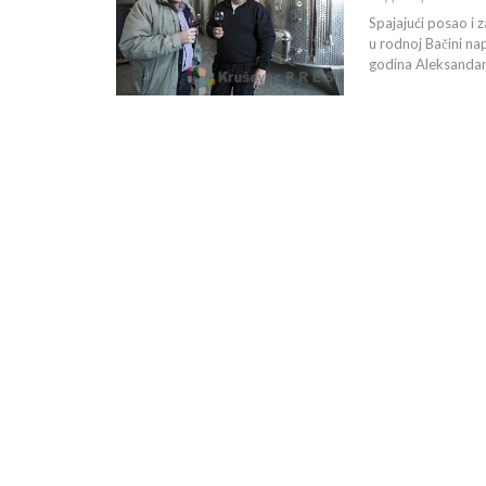
Spajajući posao i 
u rodnoj Bačini na
godina Aleksandar 