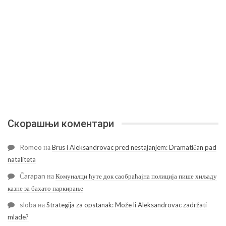
Скорашњи коментари
Romeo
на
Brus i Aleksandrovac pred nestajanjem: Dramatičan pad
nataliteta
Čarapan
на
Комуналци ћуте док саобраћајна полиција пише хиљаду
казне за бахато паркирање
sloba
на
Strategija za opstanak: Može li Aleksandrovac zadržati
mlade?