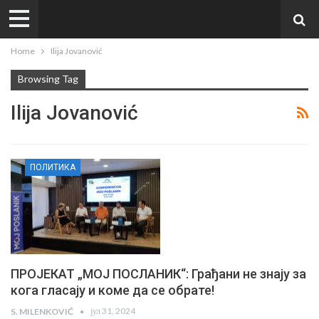
Home
Ilija Jovanović
Browsing Tag
Ilija Jovanović
ПОЛИТИКА
ПРОЈЕКАТ „МОЈ ПОСЛАНИК“: Грађани не знају за
кога гласају и коме да се обрате!
јул 31, 2024
S. MILENKOVIĆ