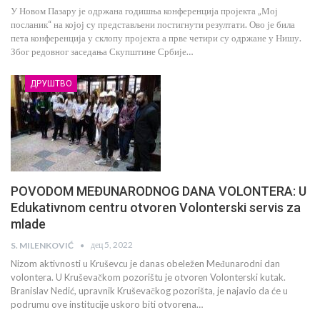
У Новом Пазару је одржана годишња конференција пројекта „Мој
посланик“ на којој су представљени постигнути резултати. Ово је била
пета конференција у склопу пројекта а прве четири су одржане у Нишу.
Због редовног заседања Скупштине Србије…
ДРУШТВО
POVODOM MEĐUNARODNOG DANA VOLONTERA: U
Edukativnom centru otvoren Volonterski servis za
mlade
дец 5, 2022
S. MILENKOVIĆ
Nizom aktivnosti u Kruševcu je danas obeležen Međunarodni dan
volontera. U Kruševačkom pozorištu je otvoren Volonterski kutak.
Branislav Nedić, upravnik Kruševačkog pozorišta, je najavio da će u
podrumu ove institucije uskoro biti otvorena…