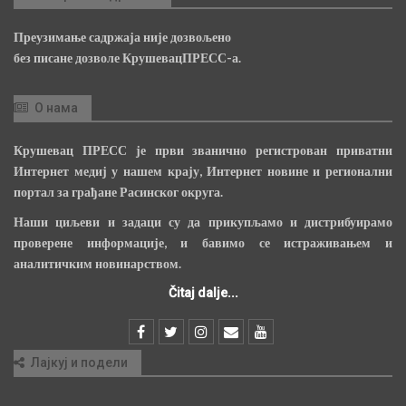
Преузимање садржаја није дозвољено
без писане дозволе КрушевацПРЕСС-а.
О нама
Крушевац ПРЕСС је први званично регистрован приватни
Интернет медиј у нашем крају, Интернет новине и регионални
портал за грађане Расинског округа.
Наши циљеви и задаци су да прикупљамо и дистрибуирамо
проверене информације, и бавимо се истраживањем и
аналитичким новинарством.
Čitaj dalje...
Лајкуј и подели