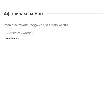
Афоризам за Вас
Imamo mi zakone, nego kod nas malo ko čita.
—
Darko Mihajlović
naredni >>