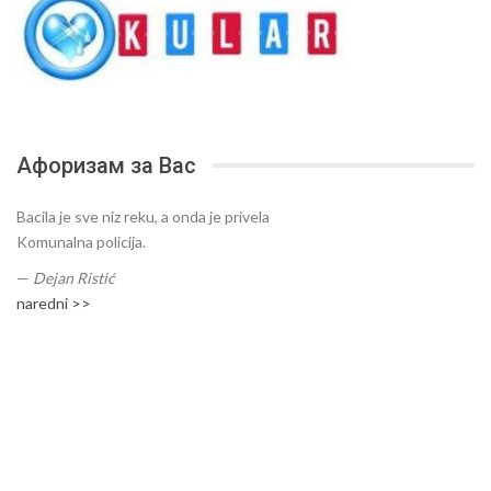
Афоризам за Вас
Bacila je sve niz reku, a onda je privela
Komunalna policija.
—
Dejan Ristić
naredni >>