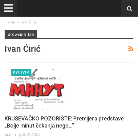
Home
Ivan Ćirić
Browsing Tag
Ivan Ćirić
КУЛТУРА
KRUŠEVAČKO POZORIŠTE: Premijera predstave
„Bolje minut čekanja nego…“
феб 19, 2021
M.P.