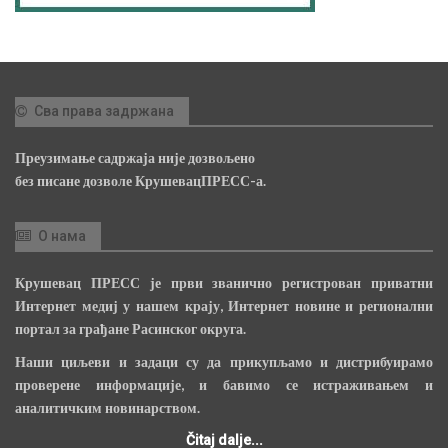
Сва права задржана
Преузимање садржаја није дозвољено
без писане дозволе КрушевацПРЕСС-а.
О нама
Крушевац ПРЕСС је први званично регистрован приватни
Интернет медиј у нашем крају, Интернет новине и регионални
портал за грађане Расинског округа.
Наши циљеви и задаци су да прикупљамо и дистрибуирамо
проверене информације, и бавимо се истраживањем и
аналитичким новинарством.
Čitaj dalje...