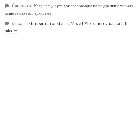
Čarapan
на
Комуналци ћуте док саобраћајна полиција пише хиљаду
казне за бахато паркирање
sloba
на
Strategija za opstanak: Može li Aleksandrovac zadržati
mlade?