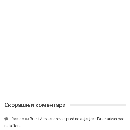
Скорашњи коментари
Romeo
на
Brus i Aleksandrovac pred nestajanjem: Dramatičan pad
nataliteta