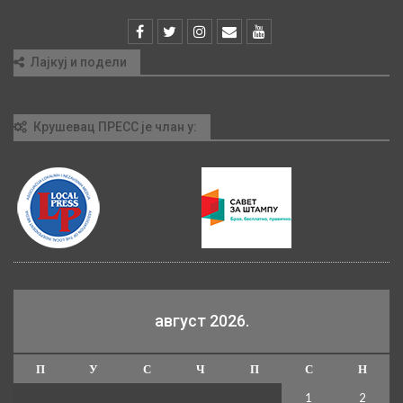
Лајкуј и подели
Крушевац ПРЕСС је члан у:
август 2026.
П
У
С
Ч
П
С
Н
1
2