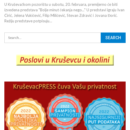
U Kruševačkom pozorištu u subotu, 20. februara, premijerno će biti
izvedena predstava "Bolje minut čekanja nego..." U predstavi igraju Ivan
Ćirić, Jelena Vukićević, Filip Milićević, Stevan Zdravić i Jovana Đorić.
Režiju predstave potpisuju…