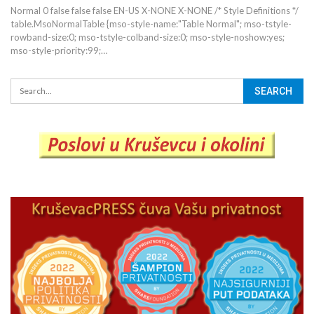
Normal 0 false false false EN-US X-NONE X-NONE
/* Style Definitions */
table.MsoNormalTable {mso-style-name:"Table Normal"; mso-tstyle-
rowband-size:0; mso-tstyle-colband-size:0; mso-style-noshow:yes;
mso-style-priority:99;
…