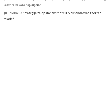
казне за бахато паркирање
sloba
на
Strategija za opstanak: Može li Aleksandrovac zadržati
mlade?