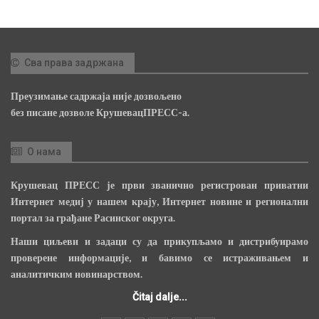
Сва права задржана
Преузимање садржаја није дозвољено
без писане дозволе КрушевацПРЕСС-а.
О нама
Крушевац ПРЕСС је први званично регистрован приватни
Интернет медиј у нашем крају, Интернет новине и регионални
портал за грађане Расинског округа.
Наши циљеви и задаци су да прикупљамо и дистрибуирамо
проверене информације, и бавимо се истраживањем и
аналитичким новинарством.
Čitaj dalje...