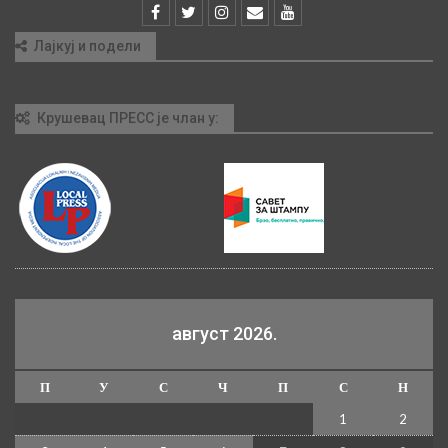
Лајкуј и подели
Крушевац ПРЕСС је члан у:
август 2026.
П
У
С
Ч
П
С
Н
1
2