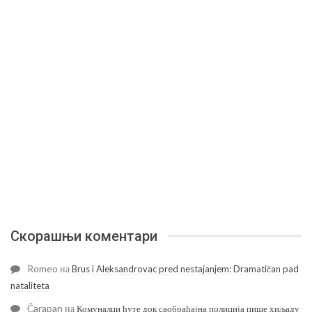
Скорашњи коментари
Romeo
на
Brus i Aleksandrovac pred nestajanjem: Dramatičan pad
nataliteta
Čarapan
на
Комуналци ћуте док саобраћајна полиција пише хиљаду