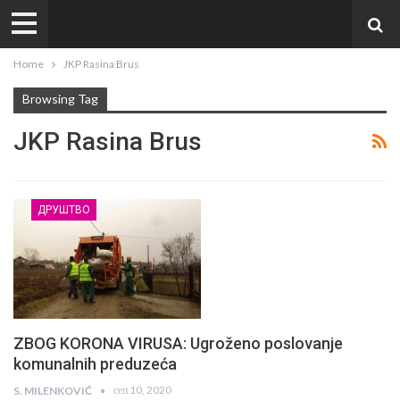
Home
JKP Rasina Brus
Browsing Tag
JKP Rasina Brus
ДРУШТВО
ZBOG KORONA VIRUSA: Ugroženo poslovanje
komunalnih preduzeća
сеп 10, 2020
S. MILENKOVIĆ