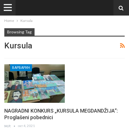
Home
Kursula
Browsing Tag
Kursula
ВАРВАРИН
NAGRADNI KONKURS „KURSULA MEGDANDŽIJA“:
Proglašeni pobednici
окт 4, 2021
M.P.