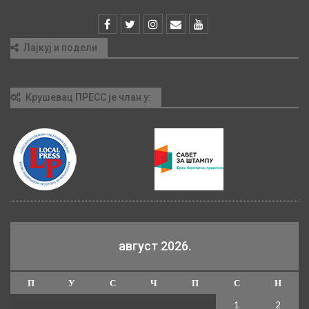
Лајкуј и подели
Крушевац ПРЕСС је члан у:
август 2026.
П
У
С
Ч
П
С
Н
1
2