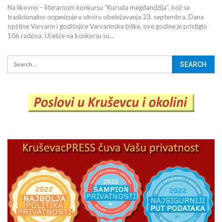
Na likovno – literarnom konkursu “Kursula megdandžija”, koji se
tradicionalno organizuje u okviru obeležavanja 23. septembra, Dana
opštine Varvarin i godišnjice Varvarinske bitke, ove godine je pristiglo
106 radova. Učešće na konkursu su…