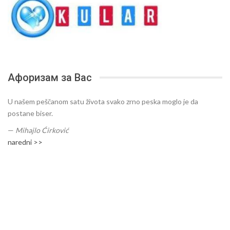
Афоризам за Вас
U našem peščanom satu života svako zrno peska moglo je da
postane biser.
—
Mihajlo Ćirković
naredni >>