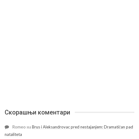
Скорашњи коментари
Romeo
на
Brus i Aleksandrovac pred nestajanjem: Dramatičan pad
nataliteta