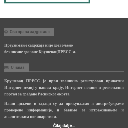
Сва права задржана
Преузимање садржаја није дозвољено
без писане дозволе КрушевацПРЕСС-а.
О нама
Крушевац ПРЕСС је први званично регистрован приватни
Интернет медиј у нашем крају, Интернет новине и регионални
портал за грађане Расинског округа.
Наши циљеви и задаци су да прикупљамо и дистрибуирамо
проверене информације, и бавимо се истраживањем и
аналитичким новинарством.
Čitaj dalje...