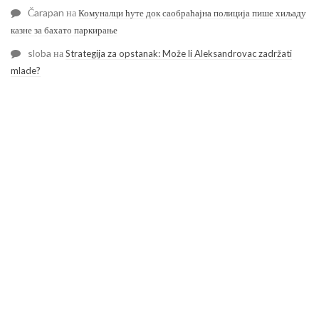
Čarapan
на
Комуналци ћуте док саобраћајна полиција пише хиљаду
казне за бахато паркирање
sloba
на
Strategija za opstanak: Može li Aleksandrovac zadržati
mlade?