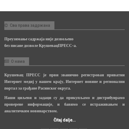
Сва права задржана
Преузимање садржаја није дозвољено
без писане дозволе КрушевацПРЕСС-а.
О нама
Крушевац ПРЕСС је први званично регистрован приватни
Интернет медиј у нашем крају, Интернет новине и регионални
портал за грађане Расинског округа.
Наши циљеви и задаци су да прикупљамо и дистрибуирамо
проверене информације, и бавимо се истраживањем и
аналитичким новинарством.
Čitaj dalje...