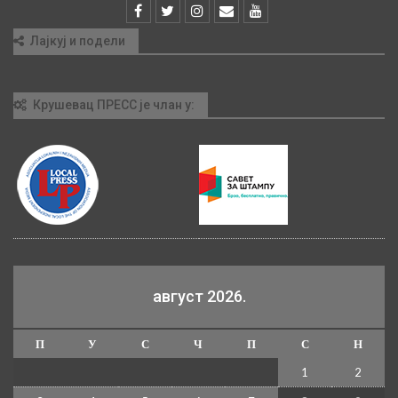
Лајкуј и подели
Крушевац ПРЕСС је члан у:
август 2026.
П
У
С
Ч
П
С
Н
1
2