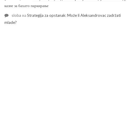
казне за бахато паркирање
sloba
на
Strategija za opstanak: Može li Aleksandrovac zadržati
mlade?