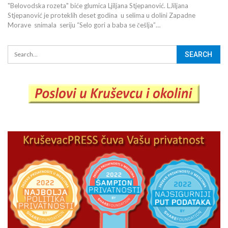
"Belovodska rozeta" biće glumica Ljiljana Stjepanović. LJiljana
Stjepanović je proteklih deset godina u selima u dolini Zapadne
Morave snimala seriju “Selo gori a baba se češlja”…