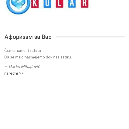
Афоризам за Вас
Čemu humor i satira?
Da se malo nasmejemo dok nas satiru.
—
Darko Mihajlović
naredni >>