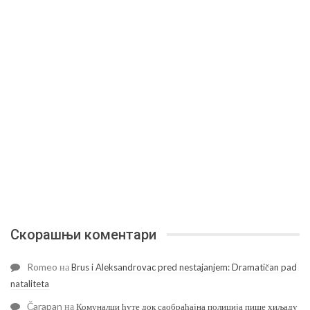
Скорашњи коментари
Romeo
на
Brus i Aleksandrovac pred nestajanjem: Dramatičan pad
nataliteta
Čarapan
на
Комуналци ћуте док саобраћајна полиција пише хиљаду