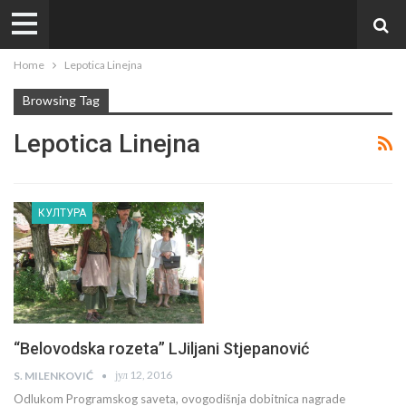
Home
Lepotica Linejna
Browsing Tag
Lepotica Linejna
КУЛТУРА
“Belovodska rozeta” LJiljani Stjepanović
јул 12, 2016
S. MILENKOVIĆ
Odlukom Programskog saveta, ovogodišnja dobitnica nagrade