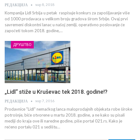
мар 8, 2018
РЕДАКЦИЈА
Kompanija Lidl Srbija u petak raspisuje konkurs za zapošljavanje više
od 1000 prodavaca u velikom broju gradova širom Srbije. Ovaj prvi
savremeni diskontni lanac u našoj zemlji, operativno poslovanje će
započeti tokom 2018. godine,…
ДРУШТВО
„Lidl“ stiže u Kruševac tek 2018. godine!?
мар 7, 2016
РЕДАКЦИЈА
Prodavnice "Lidl" nemačkog lanca maloprodajnih objekata robe široke
potrošnje, biće otvorene u martu 2018. godine, a ne kako su pisali
mediji do kraja ove ili naredne godine, piše portal 021.rs. Kako je
rečeno portalu 021 u sedištu…