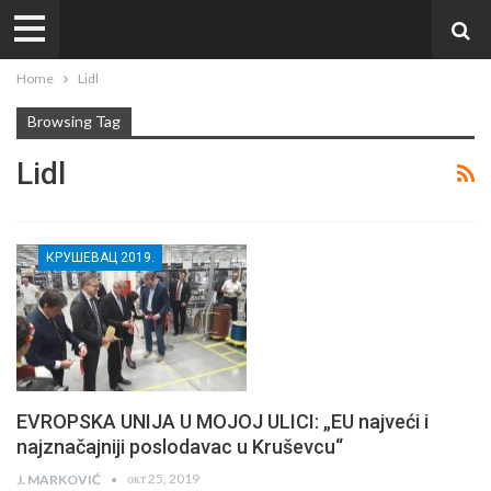
Home
Lidl
Browsing Tag
Lidl
КРУШЕВАЦ 2019.
EVROPSKA UNIJA U MOJOJ ULICI: „EU najveći i
najznačajniji poslodavac u Kruševcu“
окт 25, 2019
J. MARKOVIĆ