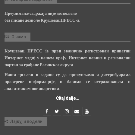
Преузимање садржаја није дозвољено
без писане дозволе КрушевацПРЕСС-а.
О нама
Крушевац ПРЕСС је први званично регистрован приватни
Интернет медиј у нашем крају, Интернет новине и регионални
портал за грађане Расинског округа.
Наши циљеви и задаци су да прикупљамо и дистрибуирамо
проверене информације, и бавимо се истраживањем и
аналитичким новинарством.
Čitaj dalje...
Лајкуј и подели