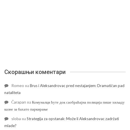
Скорашњи коментари
Romeo
на
Brus i Aleksandrovac pred nestajanjem: Dramatičan pad
nataliteta
Čarapan
на
Комуналци ћуте док саобраћајна полиција пише хиљаду
казне за бахато паркирање
sloba
на
Strategija za opstanak: Može li Aleksandrovac zadržati
mlade?