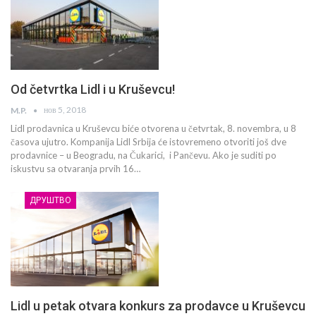
Od četvrtka Lidl i u Kruševcu!
нов 5, 2018
M.P.
Lidl prodavnica u Kruševcu biće otvorena u četvrtak, 8. novembra, u 8
časova ujutro. Kompanija Lidl Srbija će istovremeno otvoriti još dve
prodavnice – u Beogradu, na Čukarici, i Pančevu. Ako je suditi po
iskustvu sa otvaranja prvih 16…
ДРУШТВО
Lidl u petak otvara konkurs za prodavce u Kruševcu