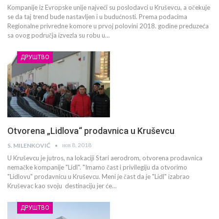
Kompanije iz Evropske unije najveći su poslodavci u Kruševcu, a očekuje
se da taj trend bude nastavljen i u budućnosti. Prema podacima
Regionalne privredne komore u prvoj polovini 2018. godine preduzeća
sa ovog područja izvezla su robu u…
ДРУШТВО
Otvorena „Lidlova“ prodavnica u Kruševcu
нов 8, 2018
S. MILENKOVIĆ
U Kruševcu je jutros, na lokaciji Stari aerodrom, otvorena prodavnica
nemačke kompanije "Lidl". "Imamo čast i privilegiju da otvorimo
"Lidlovu" prodavnicu u Kruševcu. Meni je čast da je "Lidl" izabrao
Kruševac kao svoju destinaciju jer će…
ДРУШТВО