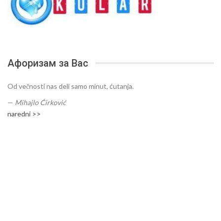
Афоризам за Вас
Od večnosti nas deli samo minut, ćutanja.
—
Mihajlo Ćirković
naredni >>