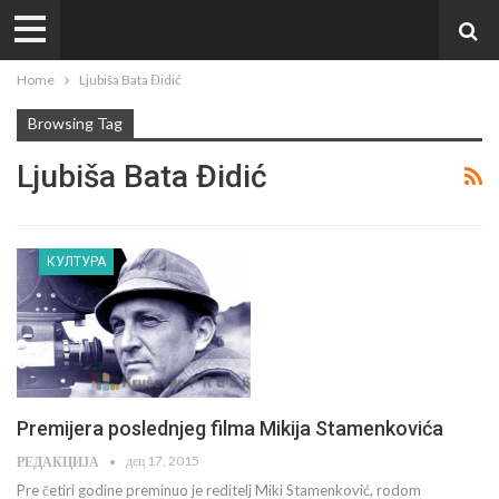
Home
Ljubiša Bata Đidić
Browsing Tag
Ljubiša Bata Đidić
КУЛТУРА
Premijera poslednjeg filma Mikija Stamenkovića
дец 17, 2015
РЕДАКЦИЈА
Pre četiri godine preminuo je reditelj Miki Stamenković, rodom