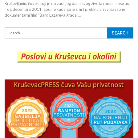
Kruševljanin, čovek koji je do zadnjeg dana svog života radio i stvarao.
Tog decembra 2011. godine kada ga je smrt prekinula završavao je
dokumentarni film "Bard Lazareva grada"…