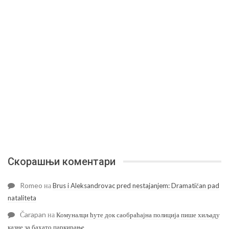
Скорашњи коментари
Romeo
на
Brus i Aleksandrovac pred nestajanjem: Dramatičan pad
nataliteta
Čarapan
на
Комуналци ћуте док саобраћајна полиција пише хиљаду
казне за бахато паркирање