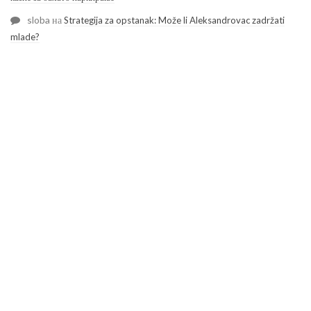
sloba
на
Strategija za opstanak: Može li Aleksandrovac zadržati
mlade?