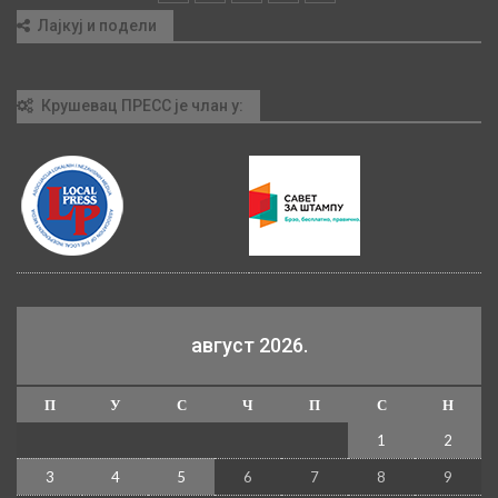
Лајкуј и подели
Крушевац ПРЕСС је члан у:
август 2026.
П
У
С
Ч
П
С
Н
1
2
3
4
5
6
7
8
9