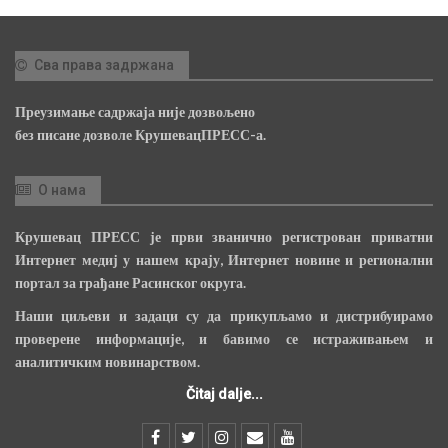
Сва права задржана
Преузимање садржаја није дозвољено
без писане дозволе КрушевацПРЕСС-а.
О нама
Крушевац ПРЕСС је први званично регистрован приватни
Интернет медиј у нашем крају, Интернет новине и регионални
портал за грађане Расинског округа.
Наши циљеви и задаци су да прикупљамо и дистрибуирамо
проверене информације, и бавимо се истраживањем и
аналитичким новинарством.
Čitaj dalje...