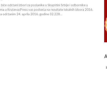
, biće održani izbori za poslanike u Skupštini Srbije i odbornike u
ma a KruševacPress vas podseća na rezultate lokalnih izbora 2016.
ma održanim 24. aprila 2016. godine 32.228…
А