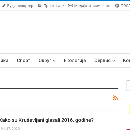
Буди репортер
Пројекти
Медијска писменост
ПОС
ника
Спорт
Округ
Екологија
Сервис
Ко
ko su Kruševljani glasali 2016. godine?
јун 17, 2020