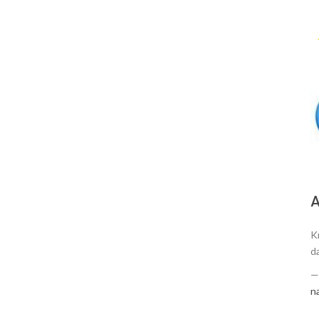
А
K
d
n