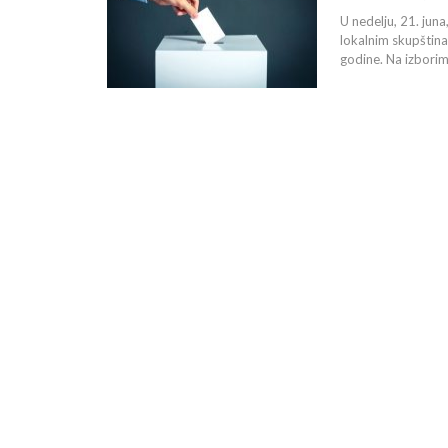
U nedelju, 21. juna
lokalnim skupština
godine. Na izbori