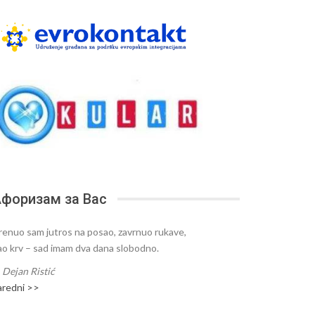
форизам за Вас
renuo sam jutros na posao, zavrnuo rukave,
ao krv – sad imam dva dana slobodno.
—
Dejan Ristić
aredni >>