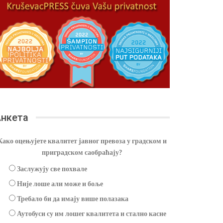
нкета
Како оцењујете квалитет јавног превоза у градском и
приградском саобраћају?
Заслужују све похвале
Није лоше али може и боље
Требало би да имају више полазака
Аутобуси су им лошег квалитета и стално касне