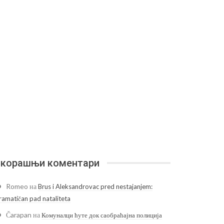
корашњи коментари
Romeo
на
Brus i Aleksandrovac pred nestajanjem:
ramatičan pad nataliteta
Čarapan
на
Комуналци ћуте док саобраћајна полиција