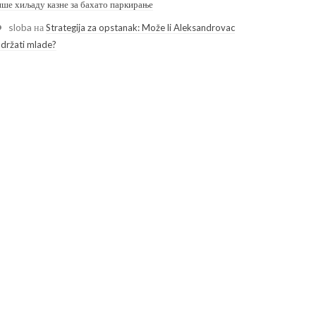
ише хиљаду казне за бахато паркирање
sloba
на
Strategija za opstanak: Može li Aleksandrovac
adržati mlade?