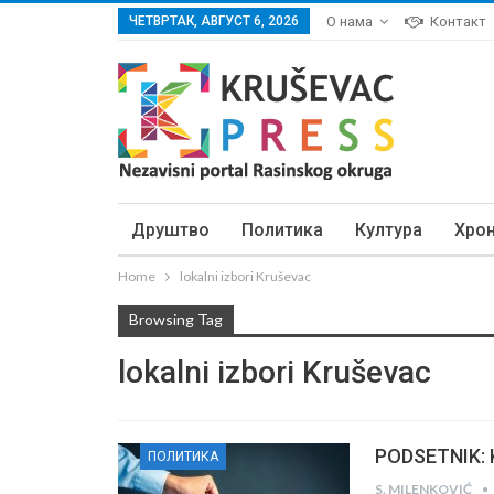
ЧЕТВРТАК, АВГУСТ 6, 2026
О нама
Контакт
Друштво
Политика
Култура
Хро
Home
lokalni izbori Kruševac
Browsing Tag
lokalni izbori Kruševac
PODSETNIK: Ka
ПОЛИТИКА
S. MILENKOVIĆ