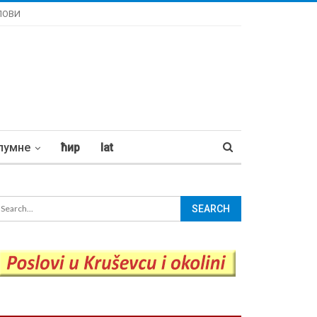
ЛОВИ
лумне
ћир
lat