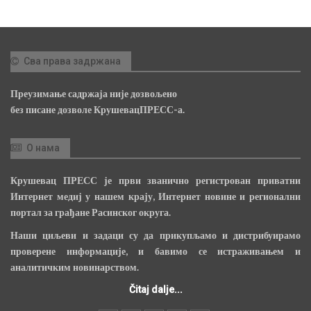
Сва права задржана
Преузимање садржаја није дозвољено
без писане дозволе КрушевацПРЕСС-а.
О нама
Крушевац ПРЕСС је први званично регистрован приватни
Интернет медиј у нашем крају, Интернет новине и регионални
портал за грађане Расинског округа.
Наши циљеви и задаци су да прикупљамо и дистрибуирамо
проверене информације, и бавимо се истраживањем и
аналитичким новинарством.
Čitaj dalje...