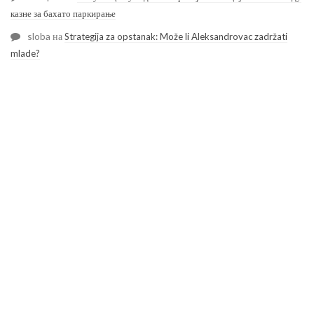
казне за бахато паркирање
sloba
на
Strategija za opstanak: Može li Aleksandrovac zadržati
mlade?