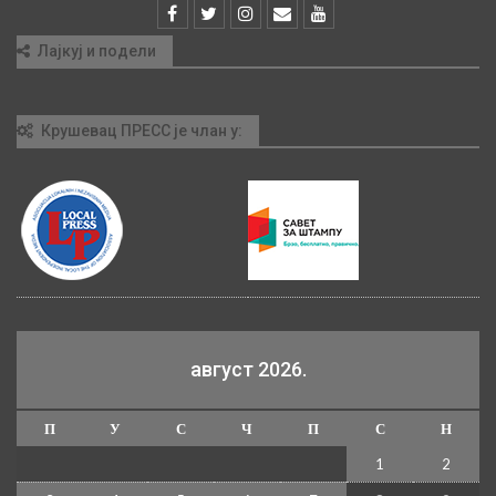
Лајкуј и подели
Крушевац ПРЕСС је члан у:
август 2026.
П
У
С
Ч
П
С
Н
1
2