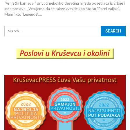
"Vrnjački karneval" privući nekoliko desetina hiljada posetilaca iz Srbije i
inostranstva. „Verujemo da će takve zvezde kao što su "Parni valjak",
Manjifiko, "Legende",…