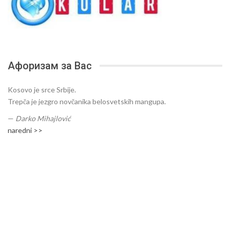
Афоризам за Вас
Kosovo je srce Srbije.
Trepča je jezgro novčanika belosvetskih mangupa.
—
Darko Mihajlović
naredni >>