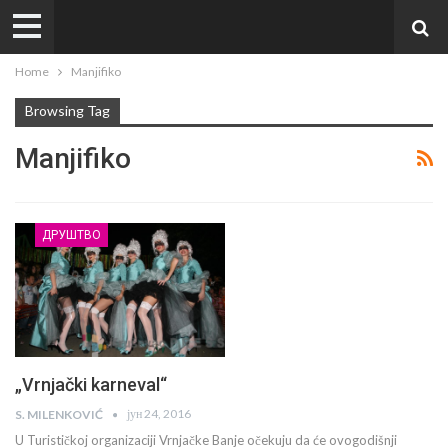
Home
Manjifiko
Browsing Tag
Manjifiko
ДРУШТВО
„Vrnjački karneval“
јун 24, 2016
S. MILENKOVIĆ
U Turističkoj organizaciji Vrnjačke Banje očekuju da će ovogodišnji