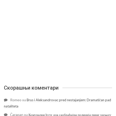
Скорашњи коментари
Romeo
на
Brus i Aleksandrovac pred nestajanjem: Dramatičan pad
nataliteta
Čarapan
на
Комуналци ћуте док саобраћајна полиција пише хиљаду