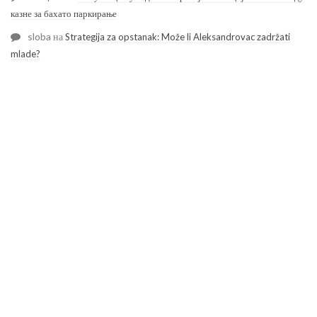
казне за бахато паркирање
sloba
на
Strategija za opstanak: Može li Aleksandrovac zadržati
mlade?