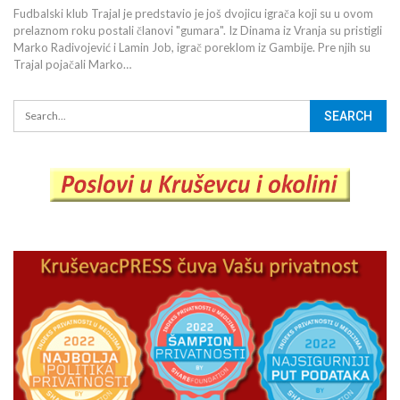
Fudbalski klub Trajal je predstavio je još dvojicu igrača koji su u ovom
prelaznom roku postali članovi "gumara". Iz Dinama iz Vranja su pristigli
Marko Radivojević i Lamin Job, igrač poreklom iz Gambije. Pre njih su
Trajal pojačali Marko…