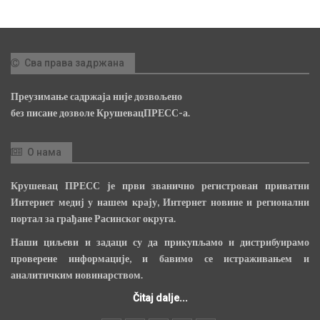
Сва права задржана
Преузимање садржаја није дозвољено
без писане дозволе КрушевацПРЕСС-а.
О нама
Крушевац ПРЕСС је први званично регистрован приватни
Интернет медиј у нашем крају, Интернет новине и регионални
портал за грађане Расинског округа.
Наши циљеви и задаци су да прикупљамо и дистрибуирамо
проверене информације, и бавимо се истраживањем и
аналитичким новинарством.
Čitaj dalje...