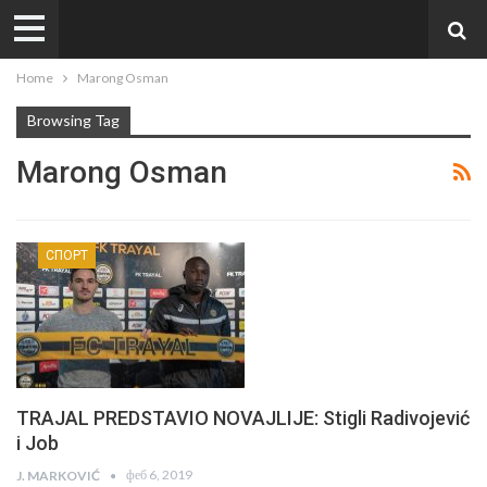
Home
Marong Osman
Browsing Tag
Marong Osman
СПОРТ
TRAJAL PREDSTAVIO NOVAJLIJE: Stigli Radivojević
i Job
феб 6, 2019
J. MARKOVIĆ