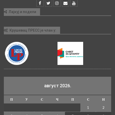
Лајкуј и подели
Крушевац ПРЕСС је члан у:
август 2026.
П
У
С
Ч
П
С
Н
1
2