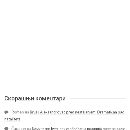
Скорашњи коментари
Romeo
на
Brus i Aleksandrovac pred nestajanjem: Dramatičan pad
nataliteta
Čarapan
на
Комуналци ћуте док саобраћајна полиција пише хиљаду