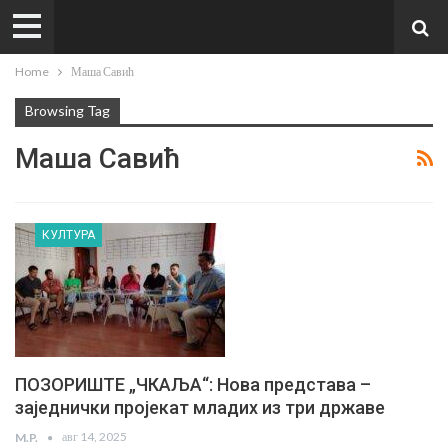
Home
Маша Савић
Browsing Tag
Маша Савић
КУЛТУРА
ПОЗОРИШТЕ „ЧКАЉА“: Нова представа –
заједнички пројекат младих из три државе
авг 14, 2025
M.P.