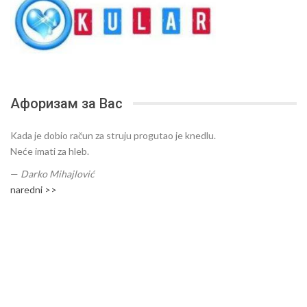
Афоризам за Вас
Kada je dobio račun za struju progutao je knedlu.
Neće imati za hleb.
—
Darko Mihajlović
naredni >>