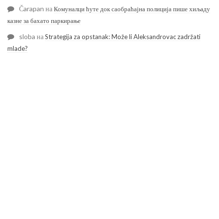
Čarapan
на
Комуналци ћуте док саобраћајна полиција пише хиљаду
казне за бахато паркирање
sloba
на
Strategija za opstanak: Može li Aleksandrovac zadržati
mlade?