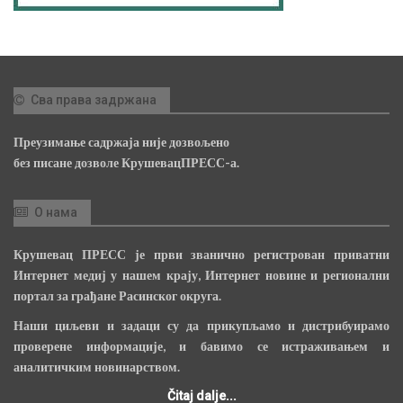
Сва права задржана
Преузимање садржаја није дозвољено
без писане дозволе КрушевацПРЕСС-а.
О нама
Крушевац ПРЕСС је први званично регистрован приватни
Интернет медиј у нашем крају, Интернет новине и регионални
портал за грађане Расинског округа.
Наши циљеви и задаци су да прикупљамо и дистрибуирамо
проверене информације, и бавимо се истраживањем и
аналитичким новинарством.
Čitaj dalje...