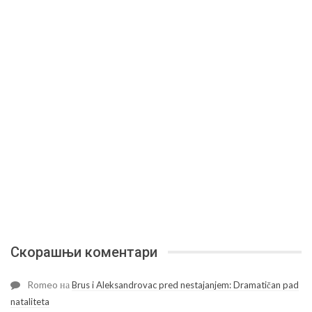
Скорашњи коментари
Romeo
на
Brus i Aleksandrovac pred nestajanjem: Dramatičan pad
nataliteta