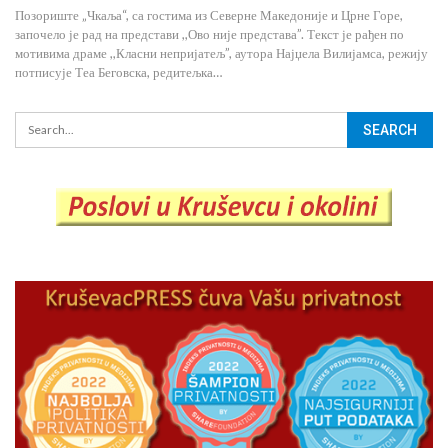
Позориште „Чкаља“, са гостима из Северне Македоније и Црне Горе,
започело је рад на представи ,,Ово није представа”. Текст је рађен по
мотивима драме ,,Класни непријатељ”, аутора Најџела Вилијамса, режију
потписује Теа Беговска, редитељка…