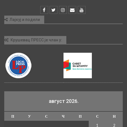
Лајкуј и подели
Крушевац ПРЕСС је члан у:
август 2026.
П
У
С
Ч
П
С
Н
1
2