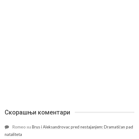
Скорашњи коментари
Romeo
на
Brus i Aleksandrovac pred nestajanjem: Dramatičan pad
nataliteta