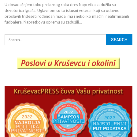
U dosadašnjem toku prelaznog roka dres Napretka zadužila su
devetorica igrača. Uglavnom su to iskusni veteran koji su odavno
proslavili trideseti rođendan mada ima i nekoliko mlađih, neafirmisanih
fudbalera. Napretkovu opremu su zadužili…