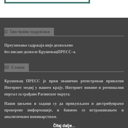
Сва права задржана
Преузимање садржаја није дозвољено
без писане дозволе КрушевацПРЕСС-а.
О нама
Крушевац ПРЕСС је први званично регистрован приватни
Интернет медиј у нашем крају, Интернет новине и регионални
портал за грађане Расинског округа.
Наши циљеви и задаци су да прикупљамо и дистрибуирамо
проверене информације, и бавимо се истраживањем и
аналитичким новинарством.
Čitaj dalje...