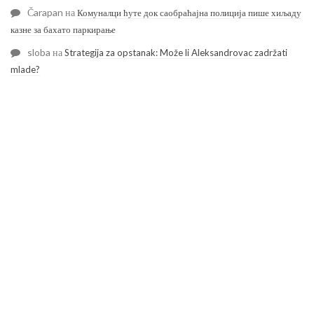
Čarapan
на
Комуналци ћуте док саобраћајна полиција пише хиљаду
казне за бахато паркирање
sloba
на
Strategija za opstanak: Može li Aleksandrovac zadržati
mlade?