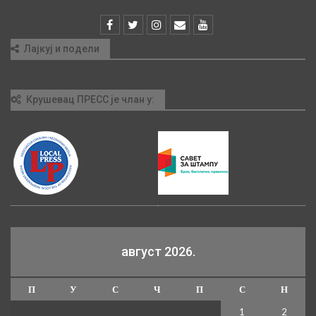
Лајкуј и подели
Крушевац ПРЕСС је члан у:
август 2026.
П
У
С
Ч
П
С
Н
1
2