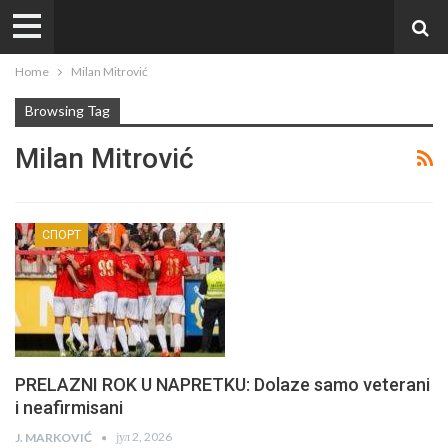
Home
Milan Mitrović
Browsing Tag
Milan Mitrović
СПОРТ
PRELAZNI ROK U NAPRETKU: Dolaze samo veterani
i neafirmisani
јул 2, 2026
J. MARKOVIĆ