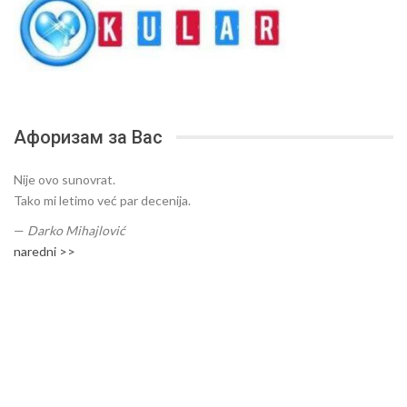
Афоризам за Вас
Nije ovo sunovrat.
Tako mi letimo već par decenija.
—
Darko Mihajlović
naredni >>