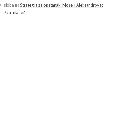
sloba
на
Strategija za opstanak: Može li Aleksandrovac
adržati mlade?