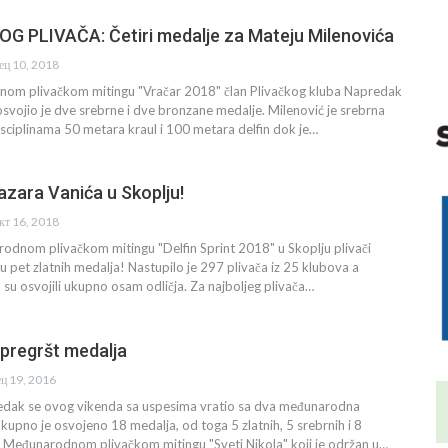
 PLIVAČA: Četiri medalje za Mateju Milenovića
ец 10, 2018
om plivačkom mitingu "Vračar 2018" član Plivačkog kluba Napredak
svojio je dve srebrne i dve bronzane medalje. Milenović je srebrna
disciplinama 50 metara kraul i 100 metara delfin dok je…
Lazara Vanića u Skoplju!
кт 16, 2018
dnom plivačkom mitingu "Delfin Sprint 2018" u Skoplju plivači
su pet zlatnih medalja! Nastupilo je 297 plivača iz 25 klubova a
" su osvojili ukupno osam odličja. Za najboljeg plivača…
i pregršt medalja
ец 19, 2016
redak se ovog vikenda sa uspesima vratio sa dva međunarodna
Ukupno je osvojeno 18 medalja, od toga 5 zlatnih, 5 srebrnih i 8
 Međunarodnom plivačkom mitingu "Sveti Nikola" koji je održan u…