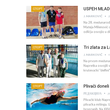
USPEH MLADOG
СПОРТ
д
J. MARKOVIĆ
Na 28. međunarodn
Mateja Milenović o
odličja osvojio u 
Tri zlata za 
СПОРТ
о
J. MARKOVIĆ
Na prvom međunaro
Napretka osvojili 
kruševački "delfini
Plivači donel
СПОРТ
д
РЕДАКЦИЈА
Plivački klub Nap
plivačka mitinga. 
bronzanih. Na XXV