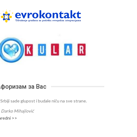
форизам за Вас
 Srbiji sade glupost i budale niču na sve strane.
—
Darko Mihajlović
aredni >>