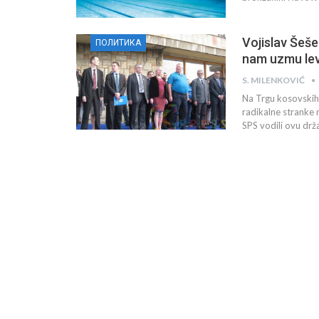
Vojislav Šeše
ПОЛИТИКА
nam uzmu le
S. MILENKOVIĆ
Na Trgu kosovskih
radikalne stranke n
SPS vodili ovu drž