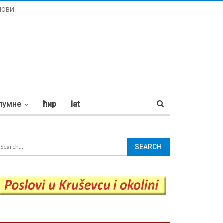
ЛОВИ
лумне
ћир
lat