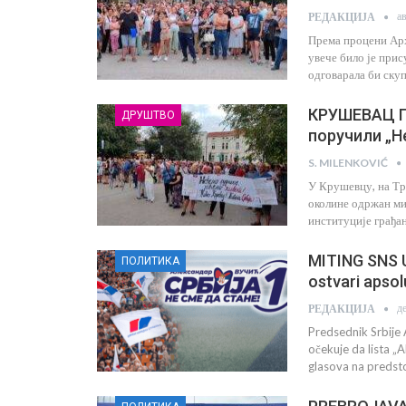
а
РЕДАКЦИЈА
Према процени Арх
увече било је при
одговарала би ску
КРУШЕВАЦ 
ДРУШТВО
поручили „Н
S. MILENKOVIĆ
У Крушевцу, на Трг
околине одржан ми
институције грађан
MITING SNS U
ПОЛИТИКА
ostvari apso
д
РЕДАКЦИЈА
Predsednik Srbije 
očekuje da lista „
glasova na predsto