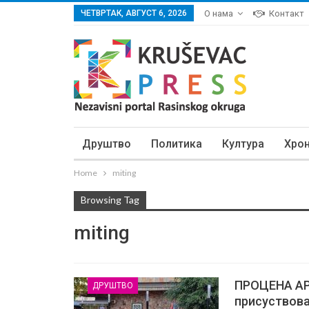
ЧЕТВРТАК, АВГУСТ 6, 2026
О нама
Контакт
Друштво
Политика
Култура
Хро
Home
miting
Browsing Tag
miting
ПРОЦЕНА АР
ДРУШТВО
присуствова