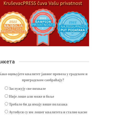
нкета
Како оцењујете квалитет јавног превоза у градском и
приградском саобраћају?
Заслужују све похвале
Није лоше али може и боље
Требало би да имају више полазака
Аутобуси су им лошег квалитета и стално касне