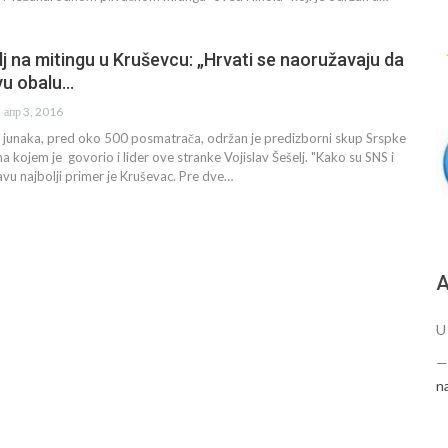
lj na mitingu u Kruševcu: „Hrvati se naoružavaju da
vu obalu…
апр 3, 2016
 junaka, pred oko 500 posmatrača, održan je predizborni skup Srspke
a kojem je govorio i lider ove stranke Vojislav Šešelj. "Kako su SNS i
avu najbolji primer je Kruševac. Pre dve…
А
U
n