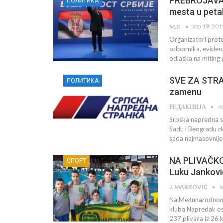
PREBROJAVANJ
ПОЛИТИКА
mesta u peta
апр 19, 201
M.P.
Organizatori prote
odbornika, eviden
odlaska na miting 
SVE ZA STRAN
ПОЛИТИКА
zamenu
а
РЕДАКЦИЈА
Srpska napredna s
Sadu i Beogradu d
sada najmasovnije
NA PLIVAČKO
СПОРТ
Luku Jankovi
м
J. MARKOVIĆ
Na Međunarodnom p
kluba Napredak osv
237 plivača iz 26 k