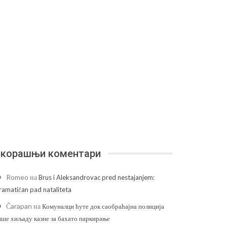
корашњи коментари
Romeo
на
Brus i Aleksandrovac pred nestajanjem:
ramatičan pad nataliteta
Čarapan
на
Комуналци ћуте док саобраћајна полиција
ише хиљаду казне за бахато паркирање