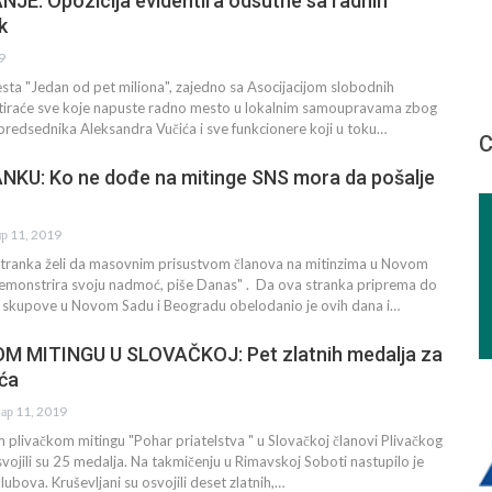
E: Opozicija evidentira odsutne sa radnih
k
9
sta "Jedan od pet miliona", zajedno sa Asocijacijom slobodnih
tiraće sve koje napuste radno mesto u lokalnim samoupravama zbog
predsednika Aleksandra Vučića i sve funkcionere koji u toku…
С
KU: Ko ne dođe na mitinge SNS mora da pošalje
пр 11, 2019
tranka želi da masovnim prisustvom članova na mitinzima u Novom
emonstrira svoju nadmoć, piše Danas" . Da ova stranka priprema do
 skupove u Novom Sadu i Beogradu obelodanio je ovih dana i…
M MITINGU U SLOVAČKOJ: Pet zlatnih medalja za
ća
ар 11, 2019
livačkom mitingu "Pohar priatelstva " u Slovačkoj članovi Plivačkog
ojili su 25 medalja. Na takmičenju u Rimavskoj Soboti nastupilo je
lubova. Kruševljani su osvojili deset zlatnih,…