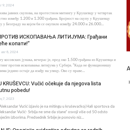
вг 9, 2024
ива јавних скупова, на протестном митингу у Крушевцу у четвртак
сутно између 1.200 и 1.300 грађана. Бројност на скупу у Крушевцу
пу у Београду на којем би се окупило између 24.000 и 26.000…
ПРОТИВ ИСКОПАВАЊА ЛИТИЈУМА: Грађани
еће копати!“
авг 8, 2024
у косовских јунака, вечерас је, пред око 1.500 грађана из Крушевца и
тинг против ископавања литијума у Србији. "Када не функционишу
А
има једино остаје да изађу на улицу. Ово су праве…
 KRUŠEVCU: Vučić očekuje da njegova lista
lutnu pobedu!
ец 7, 2023
Aleksandar Vučić izjavio je na mitingu u kruševačkoj Hali sportova da
Aleksandar Vučić- Srbija ne sme da stane“ osvoji više od 50 odsto
jećim izborima. Predsednik Srbije je ponovio niz…