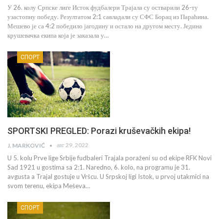
У 26. колу Српске лиге Исток фудбалери Трајала су остварили 26-ту
узастопну победу. Резултатом 2:1 савладали су СФС Борац из Параћина.
Мешево је са 4:2 победило јагодину и остало на другом месту. Једина
крушевачка екипа која је заказала у…
СПОРТ
SPORTSKI PREGLED: Porazi kruševačkih ekipa!
авг 29, 2022
J. MARKOVIĆ
U 5. kolu Prve lige Srbije fudbaleri Trajala poraženi su od ekipe RFK Novi
Sad 1921 u gostima sa 2:1. Naredno, 6. kolo, na programu je 31.
avgusta a Trajal gostuje u Vršcu. U Srpskoj ligi Istok, u prvoj utakmici na
svom terenu, ekipa Meševa…
СПОРТ