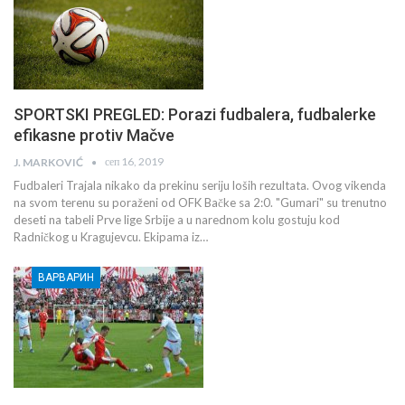
SPORTSKI PREGLED: Porazi fudbalera, fudbalerke
efikasne protiv Mačve
сеп 16, 2019
J. MARKOVIĆ
Fudbaleri Trajala nikako da prekinu seriju loših rezultata. Ovog vikenda
na svom terenu su poraženi od OFK Bačke sa 2:0. "Gumari" su trenutno
deseti na tabeli Prve lige Srbije a u narednom kolu gostuju kod
Radničkog u Kragujevcu. Ekipama iz…
ВАРВАРИН