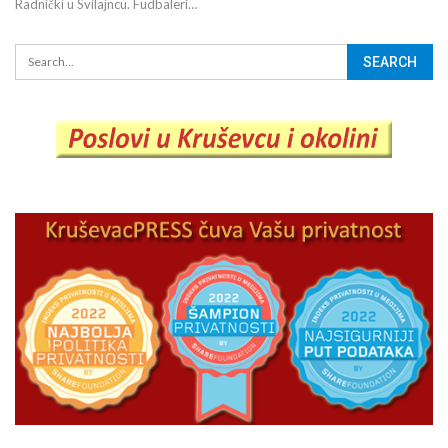
Radnički u Svilajncu. Fudbaleri…