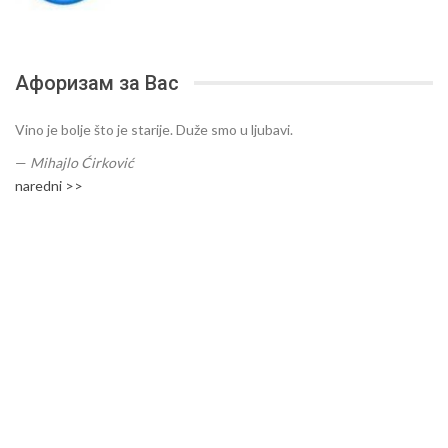
Афоризам за Вас
Vino je bolje što je starije. Duže smo u ljubavi.
—
Mihajlo Ćirković
naredni >>