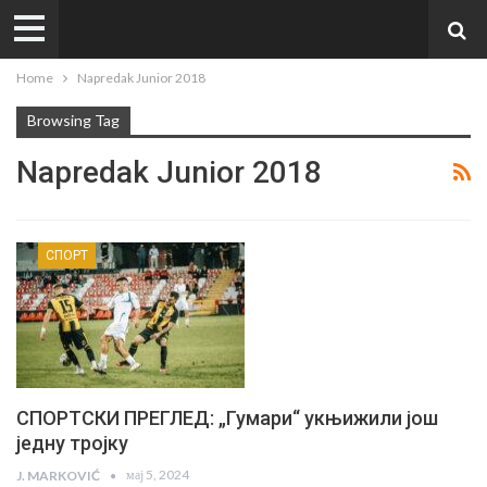
Home
Napredak Junior 2018
Browsing Tag
Napredak Junior 2018
СПОРТ
СПОРТСКИ ПРЕГЛЕД: „Гумари“ укњижили још
једну тројку
мај 5, 2024
J. MARKOVIĆ