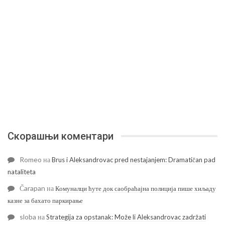
Скорашњи коментари
Romeo
на
Brus i Aleksandrovac pred nestajanjem: Dramatičan pad
nataliteta
Čarapan
на
Комуналци ћуте док саобраћајна полиција пише хиљаду
казне за бахато паркирање
sloba
на
Strategija za opstanak: Može li Aleksandrovac zadržati