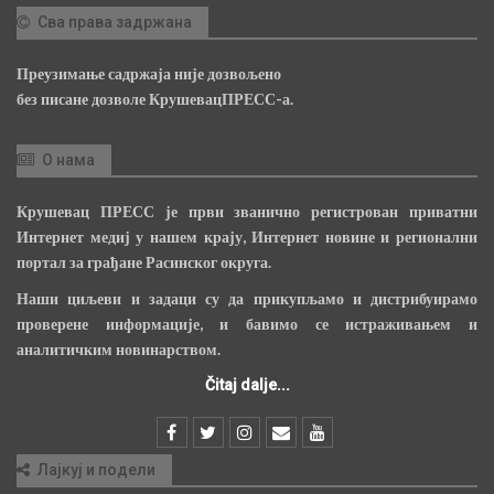
Сва права задржана
Преузимање садржаја није дозвољено
без писане дозволе КрушевацПРЕСС-а.
О нама
Крушевац ПРЕСС је први званично регистрован приватни
Интернет медиј у нашем крају, Интернет новине и регионални
портал за грађане Расинског округа.
Наши циљеви и задаци су да прикупљамо и дистрибуирамо
проверене информације, и бавимо се истраживањем и
аналитичким новинарством.
Čitaj dalje...
Лајкуј и подели