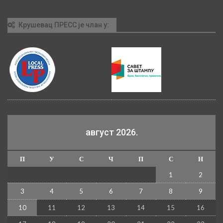
Крушевац ПРЕСС је члан у:
август 2026.
П
У
С
Ч
П
С
Н
1
2
3
4
5
6
7
8
9
10
11
12
13
14
15
16