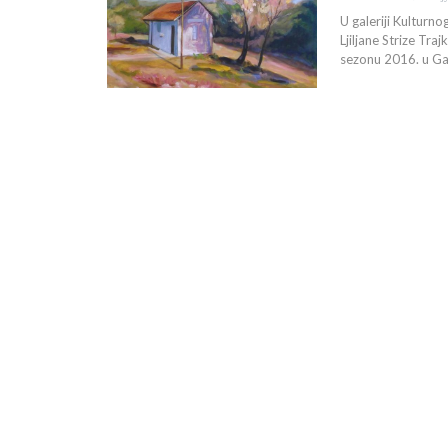
U galeriji Kulturno
Ljiljane Strize Tra
sezonu 2016. u Gale