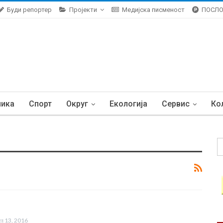
Буди репортер
Пројекти
Медијска писменост
ПОСЛ
ника
Спорт
Округ
Екологија
Сервис
Ко
ул 13, 2016