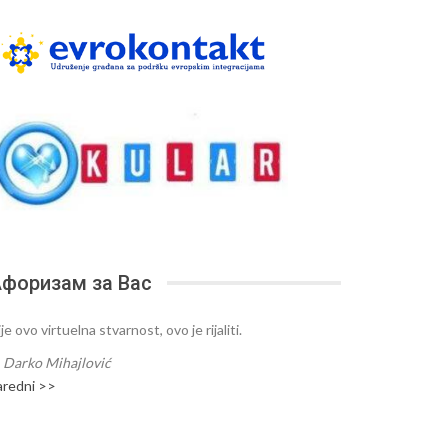
форизам за Вас
je ovo virtuelna stvarnost, ovo je rijaliti.
—
Darko Mihajlović
aredni >>