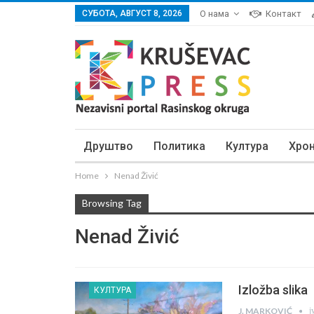
СУБОТА, АВГУСТ 8, 2026
О нама
Контакт
Друштво
Политика
Култура
Хро
Home
Nenad Živić
Browsing Tag
Nenad Živić
Izložba slika
КУЛТУРА
ј
J. MARKOVIĆ