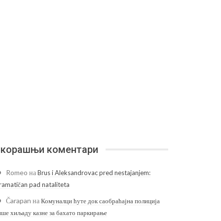
корашњи коментари
Romeo
на
Brus i Aleksandrovac pred nestajanjem:
ramatičan pad nataliteta
Čarapan
на
Комуналци ћуте док саобраћајна полиција
ише хиљаду казне за бахато паркирање