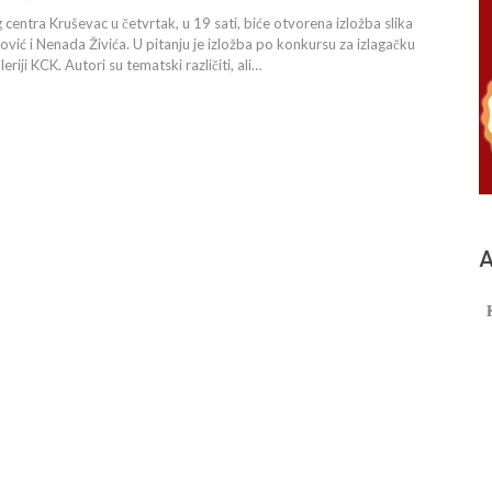
g centra Kruševac u četvrtak, u 19 sati, biće otvorena izložba slika
jković i Nenada Živića. U pitanju je izložba po konkursu za izlagačku
riji KCK. Autori su tematski različiti, ali…
А