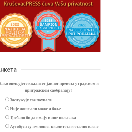
нкета
Како оцењујете квалитет јавног превоза у градском и
приградском саобраћају?
Заслужују све похвале
Није лоше али може и боље
Требало би да имају више полазака
Аутобуси су им лошег квалитета и стално касне