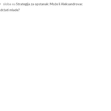
sloba
на
Strategija za opstanak: Može li Aleksandrovac
adržati mlade?