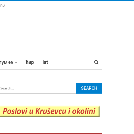
ОВИ
лумне
ћир
lat