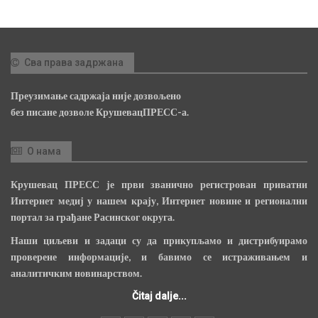
Сва права задржана
Преузимање садржаја није дозвољено
без писане дозволе КрушевацПРЕСС-а.
О нама
Крушевац ПРЕСС је први званично регистрован приватни
Интернет медиј у нашем крају, Интернет новине и регионални
портал за грађане Расинског округа.
Наши циљеви и задаци су да прикупљамо и дистрибуирамо
проверене информације, и бавимо се истраживањем и
аналитичким новинарством.
Čitaj dalje...