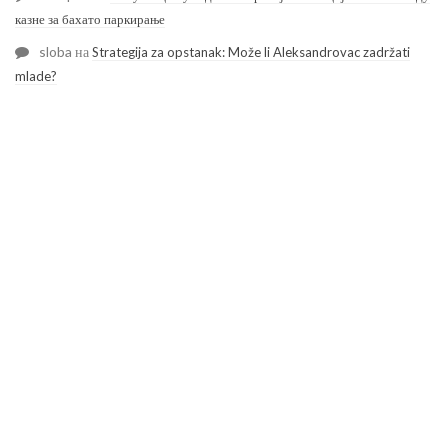
казне за бахато паркирање
sloba
на
Strategija za opstanak: Može li Aleksandrovac zadržati
mlade?