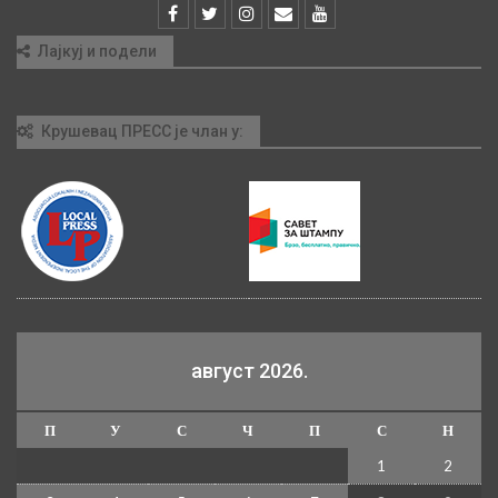
Лајкуј и подели
Крушевац ПРЕСС је члан у:
август 2026.
П
У
С
Ч
П
С
Н
1
2