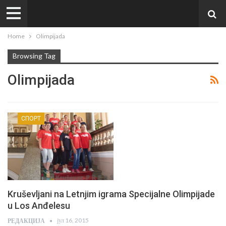
Home
Olimpijada
Browsing Tag
Olimpijada
СПОРТ
Kruševljani na Letnjim igrama Specijalne Olimpijade
u Los Anđelesu
јул 16, 2015
РЕДАКЦИЈА