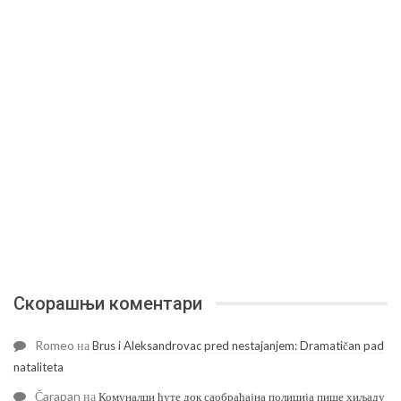
Скорашњи коментари
Romeo
на
Brus i Aleksandrovac pred nestajanjem: Dramatičan pad
nataliteta
Čarapan
на
Комуналци ћуте док саобраћајна полиција пише хиљаду