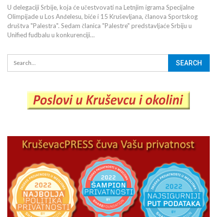
U delegaciji Srbije, koja će učestvovati na Letnjim igrama Specijalne
Olimpijade u Los Anđelesu, biće i 15 Kruševljana, članova Sportskog
društva "Palestra". Sedam članica "Palestre" predstavljaće Srbiju u
Unified fudbalu u konkurenciji…