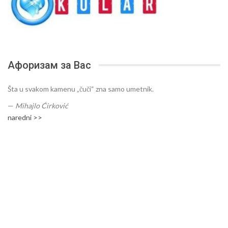
Афоризам за Вас
Šta u svakom kamenu „čuči“ zna samo umetnik.
—
Mihajlo Ćirković
naredni >>