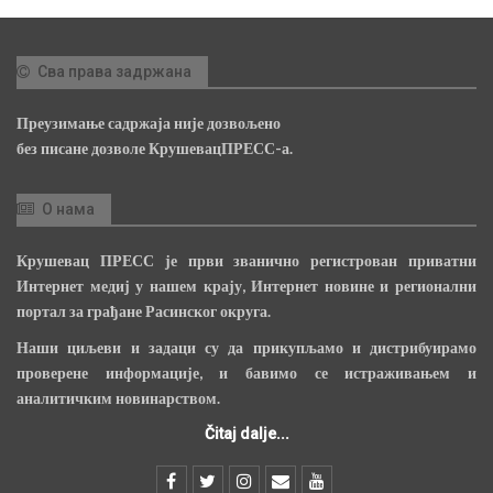
Сва права задржана
Преузимање садржаја није дозвољено
без писане дозволе КрушевацПРЕСС-а.
О нама
Крушевац ПРЕСС је први званично регистрован приватни
Интернет медиј у нашем крају, Интернет новине и регионални
портал за грађане Расинског округа.
Наши циљеви и задаци су да прикупљамо и дистрибуирамо
проверене информације, и бавимо се истраживањем и
аналитичким новинарством.
Čitaj dalje...