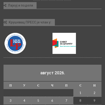
Лајкуј и подели
Крушевац ПРЕСС је члан у:
август 2026.
П
У
С
Ч
П
С
Н
1
2
3
4
5
6
7
8
9