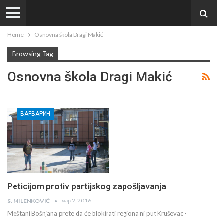
Home
Osnovna škola Dragi Makić
Browsing Tag
Osnovna škola Dragi Makić
ВАРВАРИН
Peticijom protiv partijskog zapošljavanja
мар 2, 2016
S. MILENKOVIĆ
Meštani Bošnjana prete da će blokirati regionalni put Kruševac -