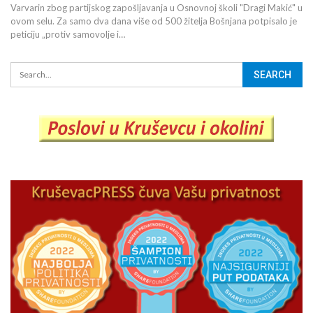
Varvarin zbog partijskog zapošljavanja u Osnovnoj školi "Dragi Makić" u
ovom selu. Za samo dva dana više od 500 žitelja Bošnjana potpisalo je
peticiju „protiv samovolje i…