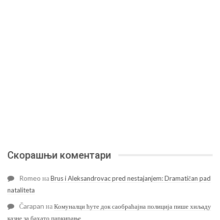
Скорашњи коментари
Romeo
на
Brus i Aleksandrovac pred nestajanjem: Dramatičan pad
nataliteta
Čarapan
на
Комуналци ћуте док саобраћајна полиција пише хиљаду
казне за бахато паркирање