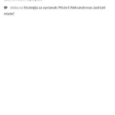
sloba
на
Strategija za opstanak: Može li Aleksandrovac zadržati
mlade?