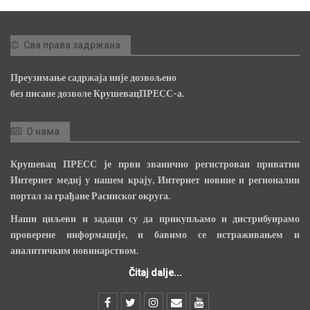
Сва права задржана
Преузимање садржаја није дозвољено
без писане дозволе КрушевацПРЕСС-а.
О нама
Крушевац ПРЕСС је први званично регистрован приватни
Интернет медиј у нашем крају, Интернет новине и регионални
портал за грађане Расинског округа.
Наши циљеви и задаци су да прикупљамо и дистрибуирамо
проверене информације, и бавимо се истраживањем и
аналитичким новинарством.
Čitaj dalje...