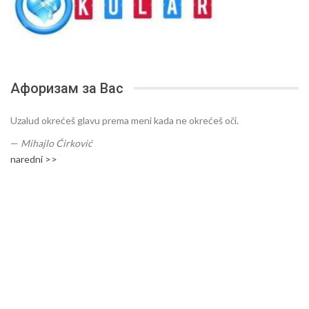
Афоризам за Вас
Uzalud okrećeš glavu prema meni kada ne okrećeš oči.
—
Mihajlo Ćirković
naredni >>