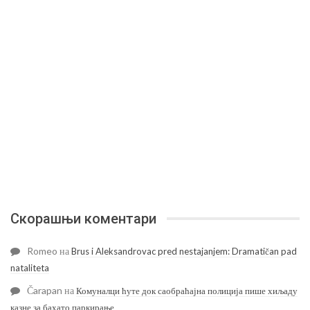
Скорашњи коментари
Romeo
на
Brus i Aleksandrovac pred nestajanjem: Dramatičan pad
nataliteta
Čarapan
на
Комуналци ћуте док саобраћајна полиција пише хиљаду
казне за бахато паркирање