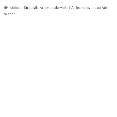
sloba
на
Strategija za opstanak: Može li Aleksandrovac zadržati
mlade?