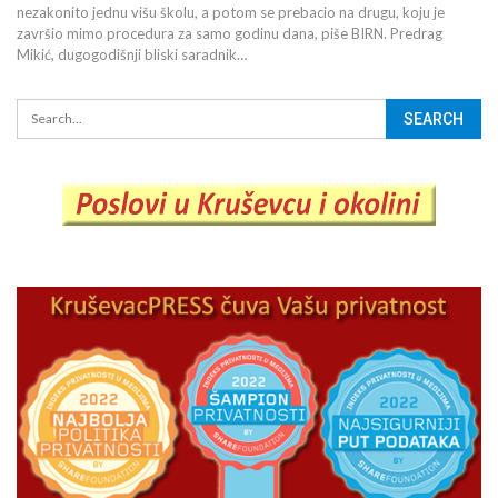
nezakonito jednu višu školu, a potom se prebacio na drugu, koju je
završio mimo procedura za samo godinu dana, piše BIRN. Predrag
Mikić, dugogodišnji bliski saradnik…