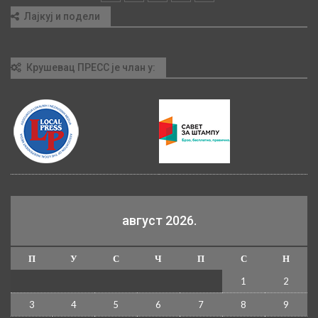
Лајкуј и подели
Крушевац ПРЕСС је члан у:
август 2026.
П
У
С
Ч
П
С
Н
1
2
3
4
5
6
7
8
9