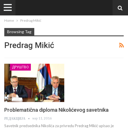
Home
Predrag Mikić
Browsing Tag
Predrag Mikić
ДРУШТВО
Problematična diploma Nikolićevog savetnika
мар 11, 2016
РЕДАКЦИЈА
Savetnik predsednika Nikolića za privredu Predrag Mikić upisao je