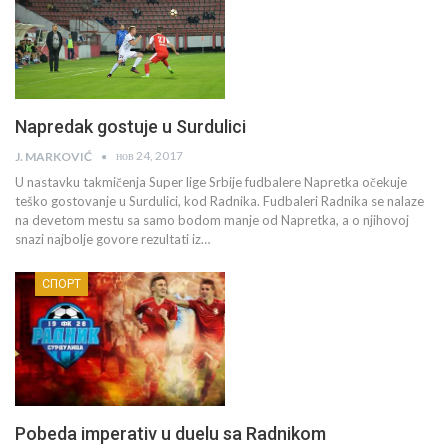
Napredak gostuje u Surdulici
нов 24, 2017
J. MARKOVIĆ
U nastavku takmičenja Super lige Srbije fudbalere Napretka očekuje
teško gostovanje u Surdulici, kod Radnika. Fudbaleri Radnika se nalaze
na devetom mestu sa samo bodom manje od Napretka, a o njihovoj
snazi najbolje govore rezultati iz…
СПОРТ
Pobeda imperativ u duelu sa Radnikom