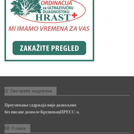
Сва права задржана
Преузимање садржаја није дозвољено
без писане дозволе КрушевацПРЕСС-а.
О нама