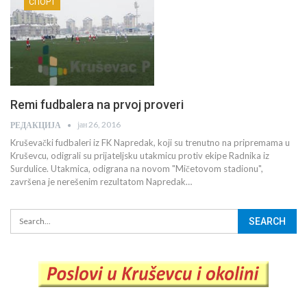
СПОРТ
Remi fudbalera na prvoj proveri
јан 26, 2016
РЕДАКЦИЈА
Kruševački fudbaleri iz FK Napredak, koji su trenutno na pripremama u
Kruševcu, odigrali su prijateljsku utakmicu protiv ekipe Radnika iz
Surdulice. Utakmica, odigrana na novom "Mičetovom stadionu",
završena je nerešenim rezultatom Napredak…