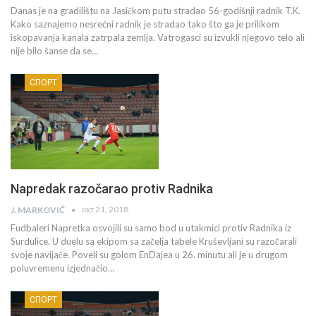
Danas je na gradilištu na Jasičkom putu stradao 56-godišnji radnik T.K.
Kako saznajemo nesrećni radnik je stradao tako što ga je prilikom
iskopavanja kanala zatrpala zemlja. Vatrogasci su izvukli njegovo telo ali
nije bilo šanse da se…
СПОРТ
Napredak razočarao protiv Radnika
окт 21, 2018
J. MARKOVIĆ
Fudbaleri Napretka osvojili su samo bod u utakmici protiv Radnika iz
Surdulice. U duelu sa ekipom sa začelja tabele Kruševljani su razočarali
svoje navijače. Poveli su golom EnDajea u 26. minutu ali je u drugom
poluvremenu izjednačio…
СПОРТ