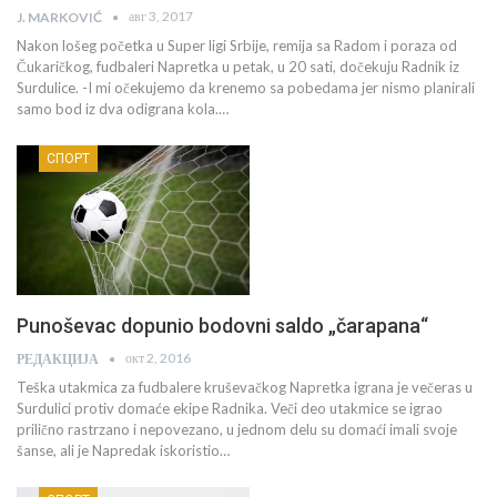
авг 3, 2017
J. MARKOVIĆ
Nakon lošeg početka u Super ligi Srbije, remija sa Radom i poraza od
Čukaričkog, fudbaleri Napretka u petak, u 20 sati, dočekuju Radnik iz
Surdulice. -I mi očekujemo da krenemo sa pobedama jer nismo planirali
samo bod iz dva odigrana kola.…
СПОРТ
Punoševac dopunio bodovni saldo „čarapana“
окт 2, 2016
РЕДАКЦИЈА
Teška utakmica za fudbalere kruševačkog Napretka igrana je večeras u
Surdulici protiv domaće ekipe Radnika. Veči deo utakmice se igrao
prilično rastrzano i nepovezano, u jednom delu su domaći imali svoje
šanse, ali je Napredak iskoristio…