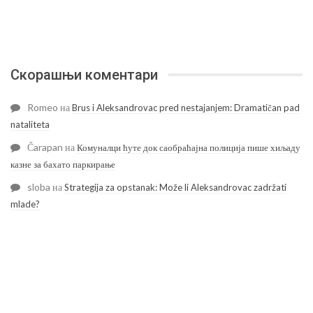
Скорашњи коментари
Romeo
на
Brus i Aleksandrovac pred nestajanjem: Dramatičan pad
nataliteta
Čarapan
на
Комуналци ћуте док саобраћајна полиција пише хиљаду
казне за бахато паркирање
sloba
на
Strategija za opstanak: Može li Aleksandrovac zadržati
mlade?