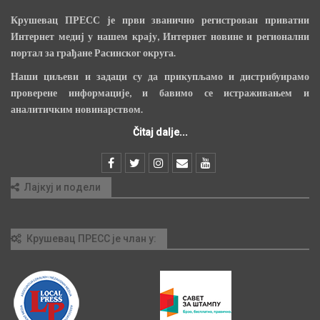
Крушевац ПРЕСС је први званично регистрован приватни
Интернет медиј у нашем крају, Интернет новине и регионални
портал за грађане Расинског округа.
Наши циљеви и задаци су да прикупљамо и дистрибуирамо
проверене информације, и бавимо се истраживањем и
аналитичким новинарством.
Čitaj dalje...
Лајкуј и подели
Крушевац ПРЕСС је члан у: