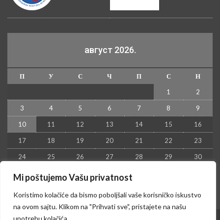
август 2026.
П
У
С
Ч
П
С
Н
1
2
3
4
5
6
7
8
9
10
11
12
13
14
15
16
17
18
19
20
21
22
23
24
25
26
27
28
29
30
31
Mi poštujemo Vašu privatnost
« јул
Koristimo kolačiće da bismo poboljšali vaše korisničko iskustvo
na ovom sajtu. Klikom na "Prihvati sve", pristajete na našu
upotrebu kolačića.