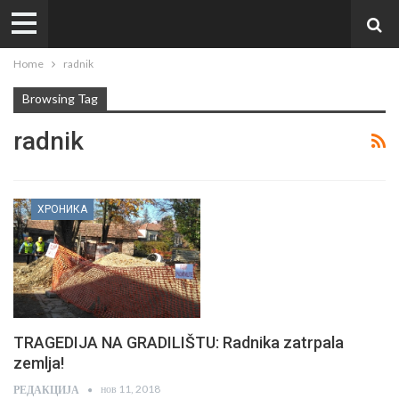
Home
radnik
Browsing Tag
radnik
ХРОНИКА
TRAGEDIJA NA GRADILIŠTU: Radnika zatrpala
zemlja!
нов 11, 2018
РЕДАКЦИЈА