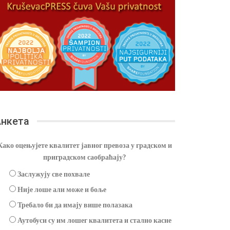
нкета
Како оцењујете квалитет јавног превоза у градском и
приградском саобраћају?
Заслужују све похвале
Није лоше али може и боље
Требало би да имају више полазака
Аутобуси су им лошег квалитета и стално касне