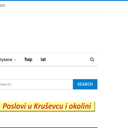
ОВИ
лумне
ћир
lat