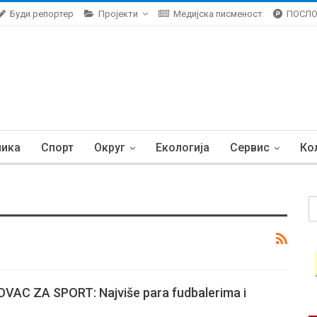
Буди репортер
Пројекти
Медијска писменост
ПОСЛ
ника
Спорт
Округ
Екологија
Сервис
Ко
AC ZA SPORT: Najviše para fudbalerima i