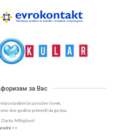
форизам за Вас
retpostavljeni je povučen čovek.
ismo dve godine primetili da ga ima.
—
Darko MIhajlović
aredni >>