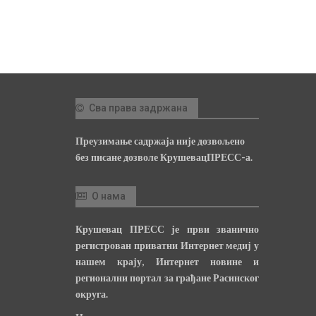
Сва права задржана
Преузимање садржаја није дозвољено
без писане дозволе КрушевацПРЕСС-а.
О нама
Крушевац ПРЕСС је први званично
регистрован приватни Интернет медиј у
нашем крају, Интернет новине и
регионални портал за грађане Расинског
округа.