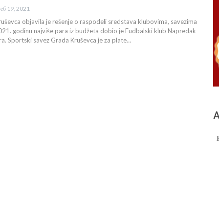
еб 19, 2021
uševca objavila je rešenje o raspodeli sredstava klubovima, savezima
021. godinu najviše para iz budžeta dobio je Fudbalski klub Napredak
a. Sportski savez Grada Kruševca je za plate…
А