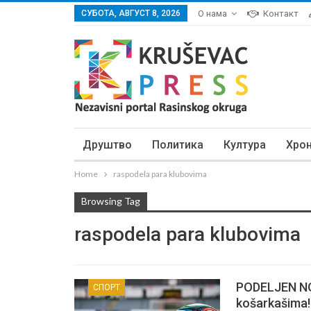
СУБОТА, АВГУСТ 8, 2026
О нама
Контакт
Друштво
Политика
Култура
Хро
Home
raspodela para klubovima
Browsing Tag
raspodela para klubovima
PODELJEN NOV
СПОРТ
košarkašima!