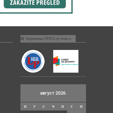
Крушевац ПРЕСС је члан у:
август 2026.
П
У
С
Ч
П
С
Н