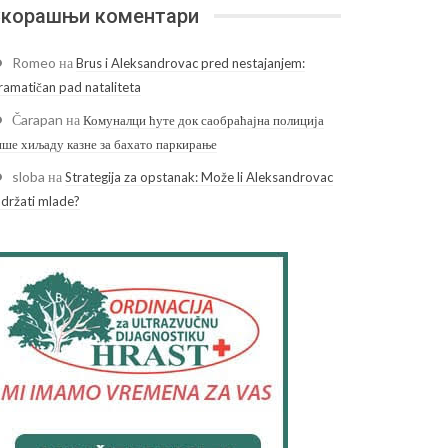
корашњи коментари
Romeo
на
Brus i Aleksandrovac pred nestajanjem:
ramatičan pad nataliteta
Čarapan
на
Комуналци ћуте док саобраћајна полиција
ише хиљаду казне за бахато паркирање
sloba
на
Strategija za opstanak: Može li Aleksandrovac
adržati mlade?