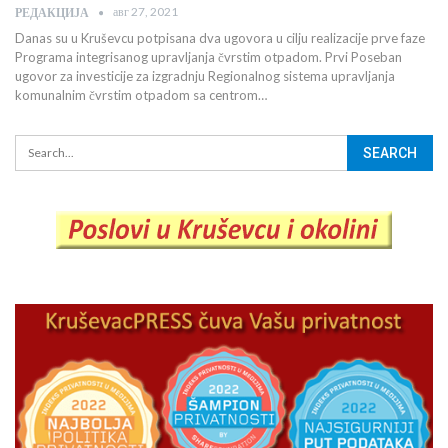
авг 27, 2021
РЕДАКЦИЈА
Danas su u Kruševcu potpisana dva ugovora u cilju realizacije prve faze
Programa integrisanog upravljanja čvrstim otpadom. Prvi Poseban
ugovor za investicije za izgradnju Regionalnog sistema upravljanja
komunalnim čvrstim otpadom sa centrom…