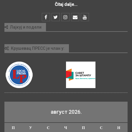
Čitaj dalje...
Лајкуј и подели
Крушевац ПРЕСС је члан у:
август 2026.
П
У
С
Ч
П
С
Н