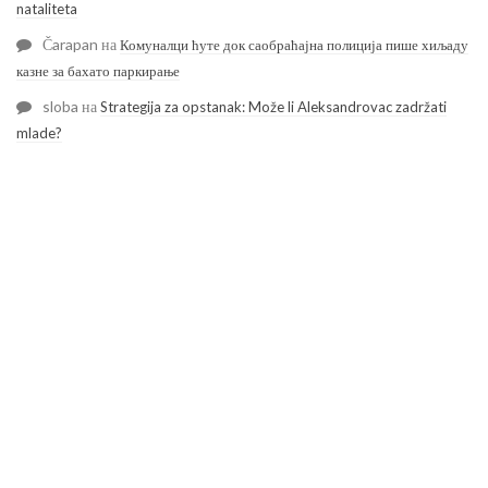
nataliteta
Čarapan
на
Комуналци ћуте док саобраћајна полиција пише хиљаду
казне за бахато паркирање
sloba
на
Strategija za opstanak: Može li Aleksandrovac zadržati
mlade?