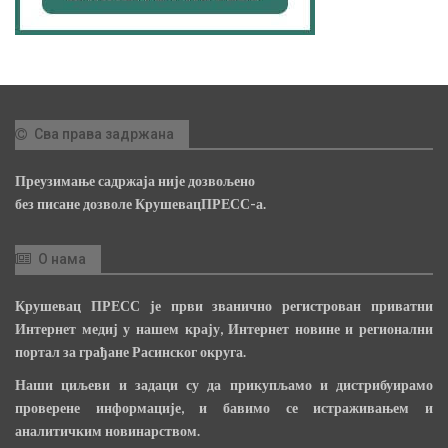
Сва права задржана
Преузимање садржаја није дозвољено
без писане дозволе КрушевацПРЕСС-а.
О нама
Крушевац ПРЕСС је први званично регистрован приватни
Интернет медиј у нашем крају, Интернет новине и регионални
портал за грађане Расинског округа.
Наши циљеви и задаци су да прикупљамо и дистрибуирамо
проверене информације, и бавимо се истраживањем и
аналитичким новинарством.