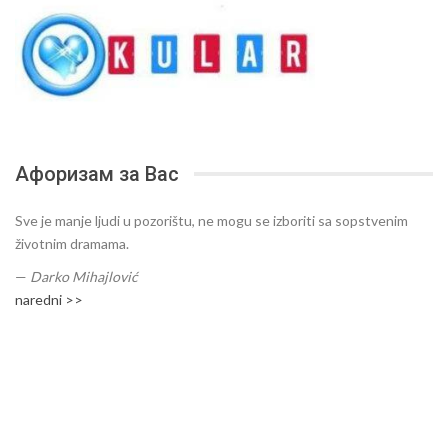
Афоризам за Вас
Sve je manje ljudi u pozorištu, ne mogu se izboriti sa sopstvenim
životnim dramama.
—
Darko Mihajlović
naredni >>