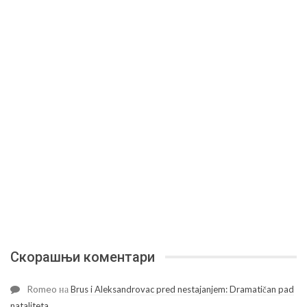
Скорашњи коментари
Romeo
на
Brus i Aleksandrovac pred nestajanjem: Dramatičan pad
nataliteta