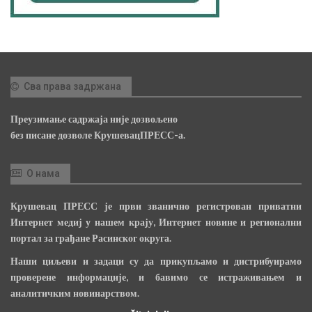
Сва права задржана
Преузимање садржаја није дозвољено
без писане дозволе КрушевацПРЕСС-а.
О нама
Крушевац ПРЕСС је први званично регистрован приватни
Интернет медиј у нашем крају, Интернет новине и регионални
портал за грађане Расинског округа.
Наши циљеви и задаци су да прикупљамо и дистрибуирамо
проверене информације, и бавимо се истраживањем и
аналитичким новинарством.