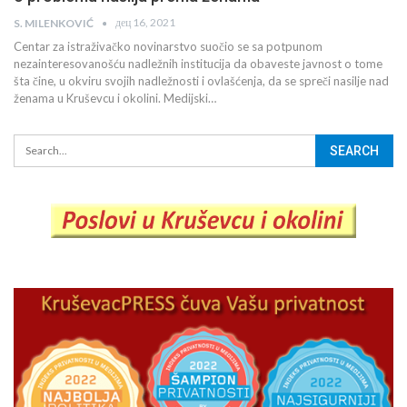
дец 16, 2021
S. MILENKOVIĆ
Centar za istraživačko novinarstvo suočio se sa potpunom
nezainteresovanošću nadležnih institucija da obaveste javnost o tome
šta čine, u okviru svojih nadležnosti i ovlašćenja, da se spreči nasilje nad
ženama u Kruševcu i okolini. Medijski…