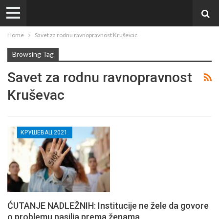
Home
Savet za rodnu ravnopravnost Kruševac
Browsing Tag
Savet za rodnu ravnopravnost
Kruševac
КРУШЕВАЦ 2021.
ĆUTANJE NADLEŽNIH: Institucije ne žele da govore
o problemu nasilja prema ženama