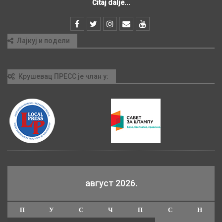
Čitaj dalje...
Лајкуј и подели
Крушевац ПРЕСС је члан у:
август 2026.
П
У
С
Ч
П
С
Н