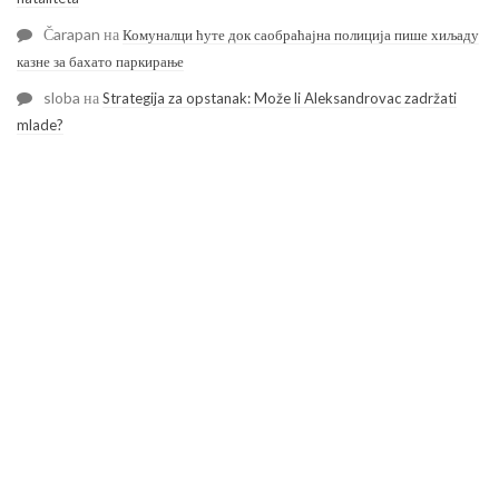
Čarapan
на
Комуналци ћуте док саобраћајна полиција пише хиљаду
казне за бахато паркирање
sloba
на
Strategija za opstanak: Može li Aleksandrovac zadržati
mlade?