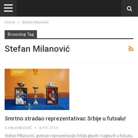
Home
Stefan Milanović
Browsing Tag
Stefan Milanović
СПОРТ
Smrtno stradao reprezentativac Srbije u futsalu!
феб 8, 2016
S. MILENKOVIĆ
Stefan Milanović, golman reprezentacije Srbije gluvih i nagluvih u futsalu,