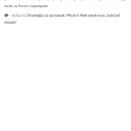
казне за бахато паркирање
sloba
на
Strategija za opstanak: Može li Aleksandrovac zadržati
mlade?