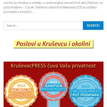
smrtno je stradao u nedelju, u saobraćajnoj nesreći kod sela Zablaće, na
putu Kraljevo – Čačak. Stefanov mlađi brat Nemanja (23) je ozbiljno
povređen u nesreći i…