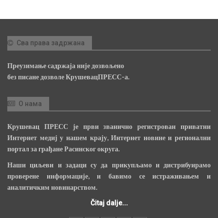
Сва права задржана
Преузимање садржаја није дозвољено
без писане дозволе КрушевацПРЕСС-а.
О нама
Крушевац ПРЕСС је први званично регистрован приватни
Интернет медиј у нашем крају, Интернет новине и регионални
портал за грађане Расинског округа.
Наши циљеви и задаци су да прикупљамо и дистрибуирамо
проверене информације, и бавимо се истраживањем и
аналитичким новинарством.
Čitaj dalje...