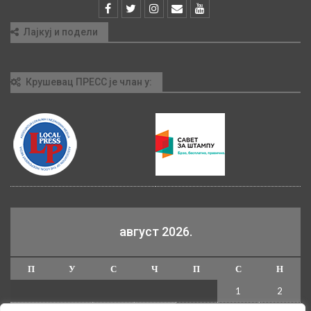
Лајкуј и подели
Крушевац ПРЕСС је члан у:
август 2026.
П
У
С
Ч
П
С
Н
1
2