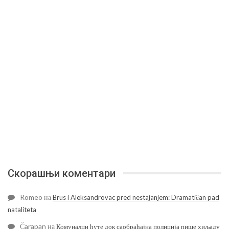
Скорашњи коментари
Romeo
на
Brus i Aleksandrovac pred nestajanjem: Dramatičan pad
nataliteta
Čarapan
на
Комуналци ћуте док саобраћајна полиција пише хиљаду