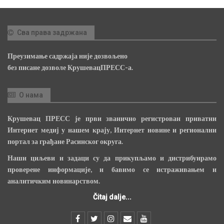
Сва права задржана
Преузимање садржаја није дозвољено
без писане дозволе КрушевацПРЕСС-а.
О нама
Крушевац ПРЕСС је први званично регистрован приватни
Интернет медиј у нашем крају, Интернет новине и регионални
портал за грађане Расинског округа.
Наши циљеви и задаци су да прикупљамо и дистрибуирамо
проверене информације, и бавимо се истраживањем и
аналитичким новинарством.
Čitaj dalje...