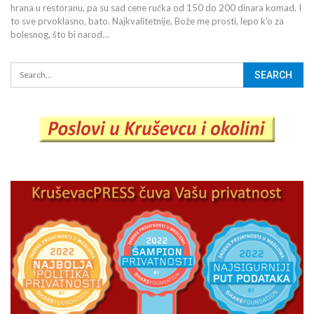
hrana u restoranu, pa su sad cene ručka od 150 do 200 dinara komad. I
to sve prvoklasno, bato. Najkvalitetnije, Bože me prosti, lepo k'o za
bolesnog, što bi narod…