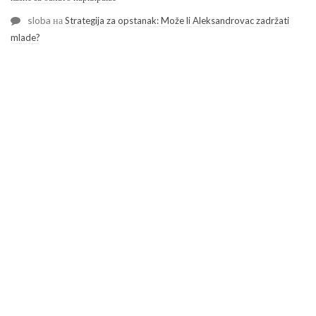
sloba
на
Strategija za opstanak: Može li Aleksandrovac zadržati
mlade?