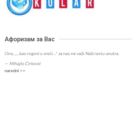
Афоризам за Вас
Ono, „…kao rogovi u vreći…“ za nas ne važi. Naši rastu unutra.
—
Mihajlo Ćirković
naredni >>