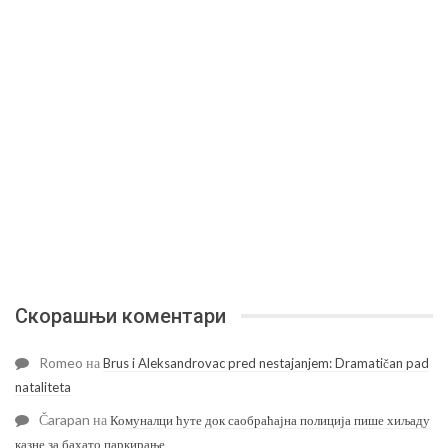
Скорашњи коментари
Romeo
на
Brus i Aleksandrovac pred nestajanjem: Dramatičan pad
nataliteta
Čarapan
на
Комуналци ћуте док саобраћајна полиција пише хиљаду
казне за бахато паркирање