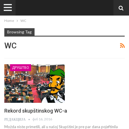
Home
WC
Browsing Tag
WC
ДРУШТВО
Rekord skupštinskog WC-a
феб 16, 2016
РЕДАКЦИЈА
Možda niste primetili, ali u našoj Skupštini je pre par dana pojeftinila