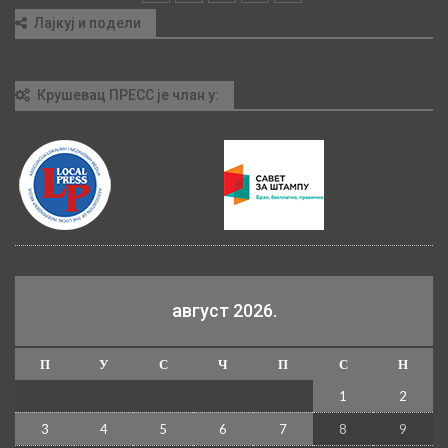
Лајкуј и подели
Крушевац ПРЕСС је члан у:
август 2026.
П
У
С
Ч
П
С
Н
1
2
3
4
5
6
7
8
9