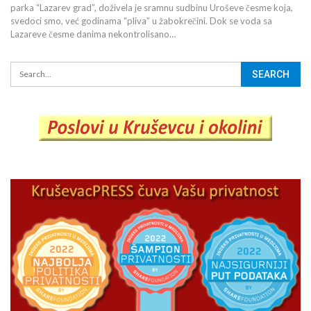
parka “Lazarev grad”, doživela je sramnu sudbinu Uroševe česme koja,
svedoci smo, već godinama “pliva” u žabokrečini. Dok se voda sa
Lazareve česme danima nekontrolisano…