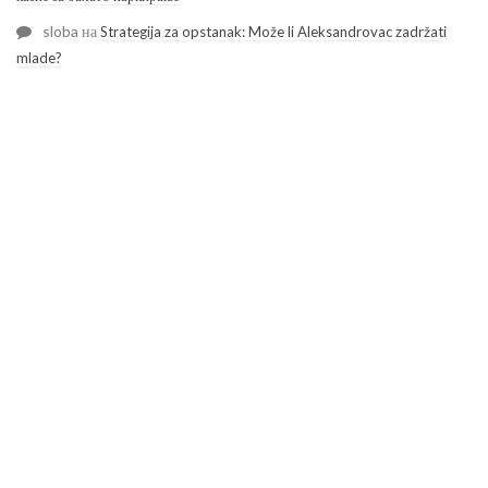
sloba
на
Strategija za opstanak: Može li Aleksandrovac zadržati
mlade?