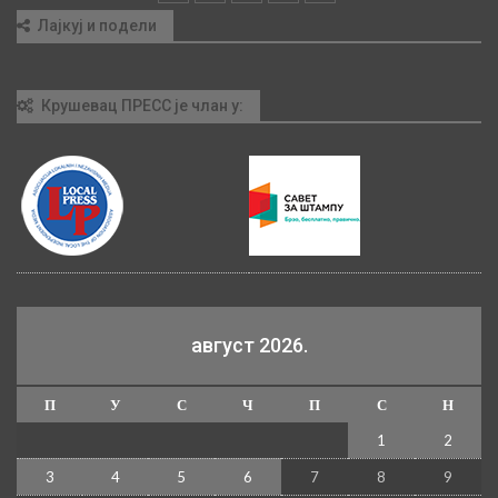
Лајкуј и подели
Крушевац ПРЕСС је члан у:
август 2026.
П
У
С
Ч
П
С
Н
1
2
3
4
5
6
7
8
9