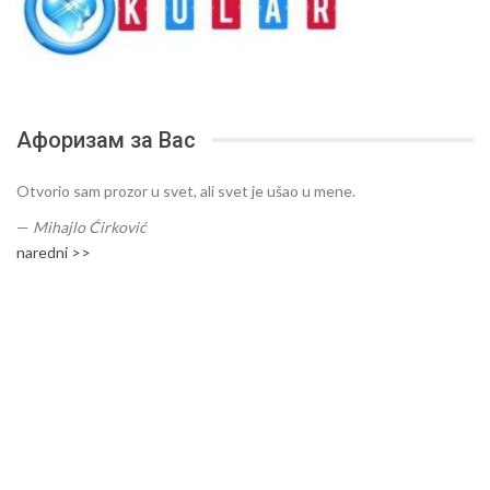
Афоризам за Вас
Otvorio sam prozor u svet, ali svet je ušao u mene.
—
Mihajlo Ćirković
naredni >>