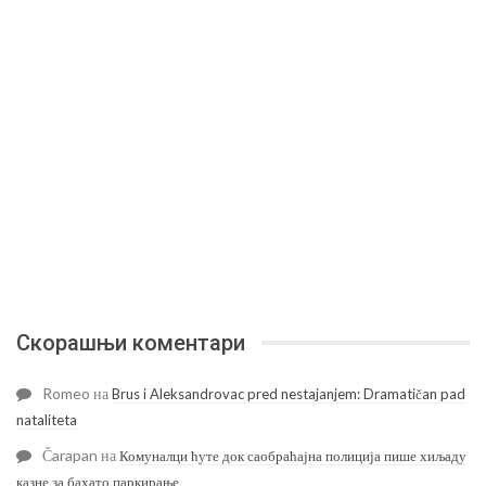
Скорашњи коментари
Romeo
на
Brus i Aleksandrovac pred nestajanjem: Dramatičan pad
nataliteta
Čarapan
на
Комуналци ћуте док саобраћајна полиција пише хиљаду
казне за бахато паркирање