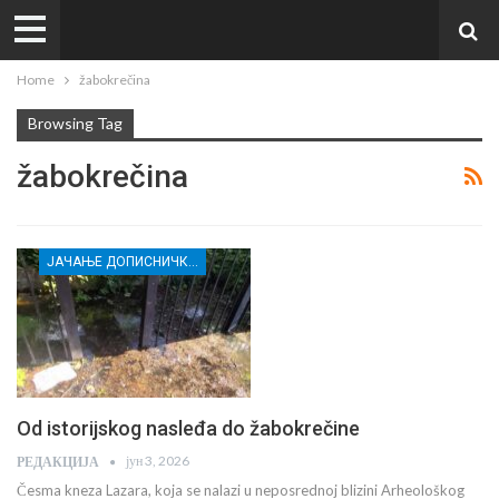
Home
žabokrečina
Browsing Tag
žabokrečina
ЈАЧАЊЕ ДОПИСНИЧКЕ МРЕЖЕ НЕЗАВИСНИХ МЕДИЈА У РАСИНСКОМ ОКРУГУ
Od istorijskog nasleđa do žabokrečine
јун 3, 2026
РЕДАКЦИЈА
Česma kneza Lazara, koja se nalazi u neposrednoj blizini Arheološkog