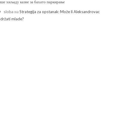
ише хиљаду казне за бахато паркирање
sloba
на
Strategija za opstanak: Može li Aleksandrovac
adržati mlade?