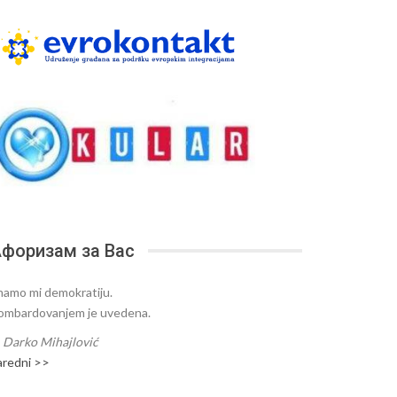
форизам за Вас
mamo mi demokratiju.
ombardovanjem je uvedena.
—
Darko Mihajlović
aredni >>