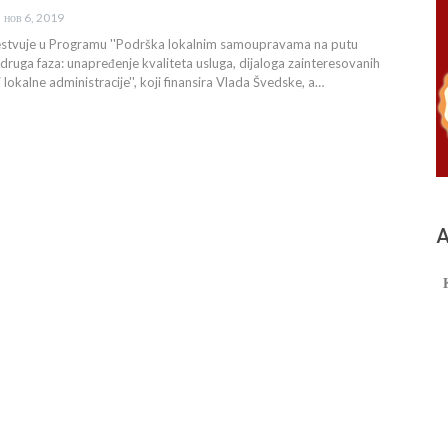
нов 6, 2019
stvuje u Programu ''Podrška lokalnim samoupravama na putu
 druga faza: unapređenje kvaliteta usluga, dijaloga zainteresovanih
i lokalne administracije'', koji finansira Vlada Švedske, a…
А