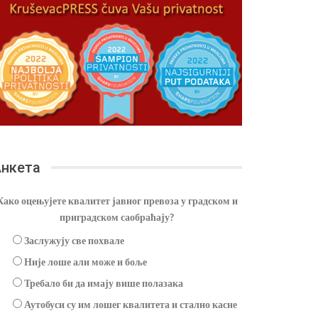
нкета
Како оцењујете квалитет јавног превоза у градском и
приградском саобраћају?
Заслужују све похвале
Није лоше али може и боље
Требало би да имају више полазака
Аутобуси су им лошег квалитета и стално касне