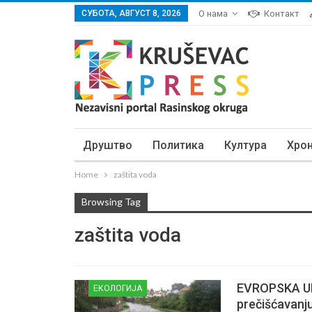
СУБОТА, АВГУСТ 8, 2026
О нама
Контакт
Друштво
Политика
Култура
Хро
Home
zaštita voda
Browsing Tag
zaštita voda
EVROPSKA UNI
ЕКОЛОГИЈА
prečišćavanj