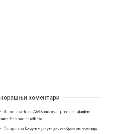
корашњи коментари
Romeo
на
Brus i Aleksandrovac pred nestajanjem:
ramatičan pad nataliteta
Čarapan
на
Комуналци ћуте док саобраћајна полиција