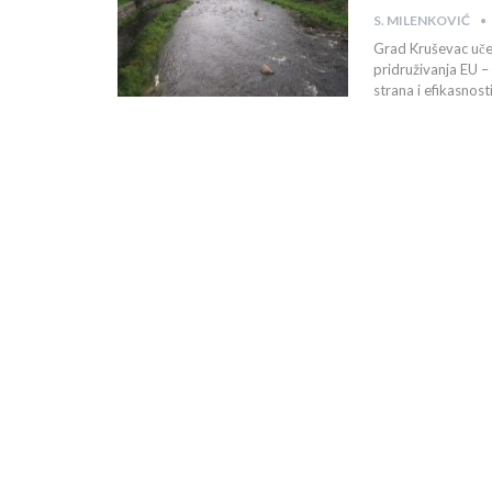
S. MILENKOVIĆ
Grad Kruševac uče
pridruživanja EU –
strana i efikasnost