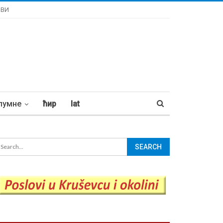
ОВИ
лумне
ћир
lat