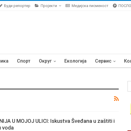
Буди репортер
Пројекти
Медијска писменост
ПОСЛ
ника
Спорт
Округ
Екологија
Сервис
Ко
JA U MOJOJ ULICI: Iskustva Šveđana u zaštiti i
u voda