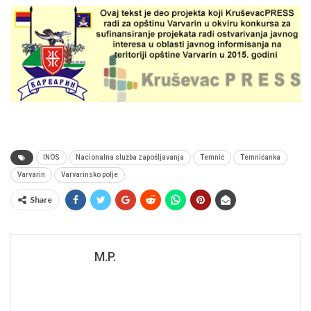
INOS
Nacionalna služba zapošljavanja
Temnić
Temnićanka
Varvarin
Varvarinsko polje
Share
M.P.