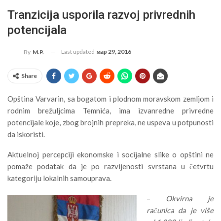
Tranzicija usporila razvoj privrednih
potencijala
Last updated
мар 29, 2016
By
M.P.
Share
Opština Varvarin, sa bogatom i plodnom moravskom zemljom i
rodnim brežuljcima Temnića, ima izvanredne privredne
potencijale koje, zbog brojnih prepreka, ne uspeva u potpunosti
da iskoristi.
Aktuelnoj percepciji ekonomske i socijalne slike o opštini ne
pomaže podatak da je po razvijenosti svrstana u četvrtu
kategoriju lokalnih samouprava.
–
Okvirna je
računica da je više