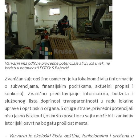
Varvarin ima odlične privredne potencijale ali ih, još uvek, ne
koristi u potpunosti FOTO: S.Babović
Zvaničan sajt opštine usmeren je ka lokalnom življu (informacije
o subvencijama, finansijskim podrškama, aktuelni propisi i
konkursi). Zvanično predstavljanje informatora, budžeta i
službenog lista doprinosi transparentnosti u radu lokalne
uprave i opštinskih organa. S druge strane, privredni potencijali
nisu jasno istaknuti, osim što posetiocu sajta može biti zanimljiv
istorijski osvrt na bogatu prošlost mesta.
–
Varvarin je ekološki čista opština, funkcionalna i uređena u