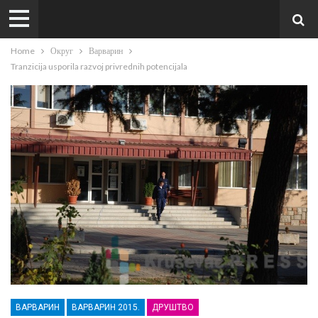
Home
Округ
Варварин
Tranzicija usporila razvoj privrednih potencijala
ВАРВАРИН
ВАРВАРИН 2015.
ДРУШТВО