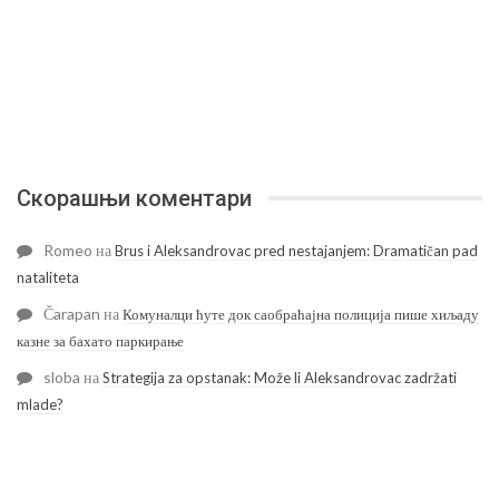
Скорашњи коментари
Romeo
на
Brus i Aleksandrovac pred nestajanjem: Dramatičan pad
nataliteta
Čarapan
на
Комуналци ћуте док саобраћајна полиција пише хиљаду
казне за бахато паркирање
sloba
на
Strategija za opstanak: Može li Aleksandrovac zadržati
mlade?