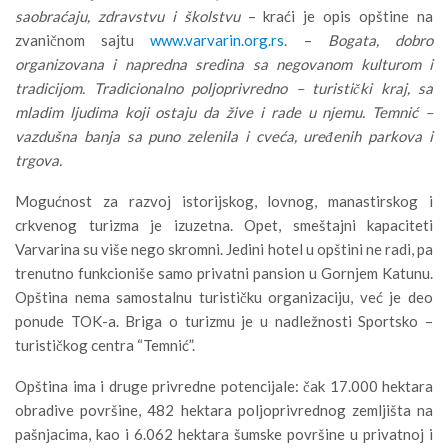
saobraćaju, zdravstvu i školstvu
– kraći je opis opštine na
zvaničnom sajtu
www.varvarin.org.rs
. –
Bogata, dobro
organizovana i napredna sredina sa negovanom kulturom i
tradicijom. Tradicionalno poljoprivredno – turistički kraj, sa
mladim ljudima koji ostaju da žive i rade u njemu. Temnić –
vazdušna banja sa puno zelenila i cveća, uređenih parkova i
trgova.
Mogućnost za razvoj istorijskog, lovnog, manastirskog i
crkvenog turizma je izuzetna. Opet, smeštajni kapaciteti
Varvarina su više nego skromni. Jedini hotel u opštini ne radi, pa
trenutno funkcioniše samo privatni pansion u Gornjem Katunu.
Opština nema samostalnu turističku organizaciju, već je deo
ponude TOK-a. Briga o turizmu je u nadležnosti Sportsko –
turističkog centra “Temnić”.
Opština ima i druge privredne potencijale: čak 17.000 hektara
obradive površine, 482 hektara poljoprivrednog zemljišta na
pašnjacima, kao i 6.062 hektara šumske površine u privatnoj i