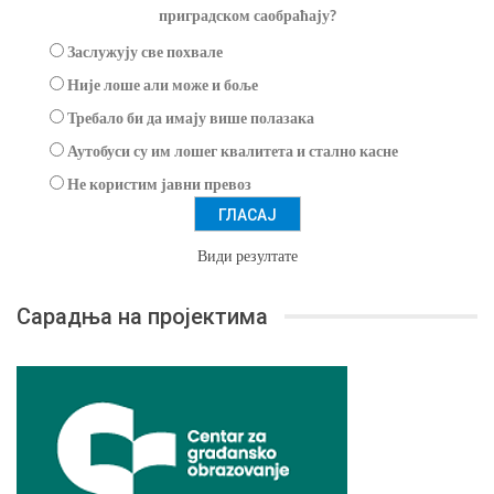
приградском саобраћају?
Заслужују све похвале
Није лоше али може и боље
Требало би да имају више полазака
Аутобуси су им лошег квалитета и стално касне
Не користим јавни превоз
Види резултате
Сарадња на пројектима