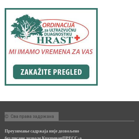
Сва права задржана
Преузимање садржаја није дозвољено
без писане дозволе КрушевацПРЕСС-а.