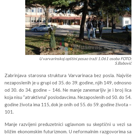
U varvarinskoj opštini posao traži 1.061 osoba FOTO:
S.Babović
Zabrinjava starosna struktura Varvarinaca bez posla. Najviše
nezaposlenih je u grupi od 35. do 39. godine, njih 149, odnosno
od 30. do 34. godine – 146. Ne manje zanemarljiv je i broj lica
koja nisu “atraktivna” poslodavcima. Nezaposlenih od 50. do 54.
godine života ima 115, dok je onih od 55. do 59. godine života –
101.
Manje razvijeni preduzetnici uglavnom su skeptični u vezi sa
bližim ekonomskim futurizmom. U neformalnim razgovorima sa