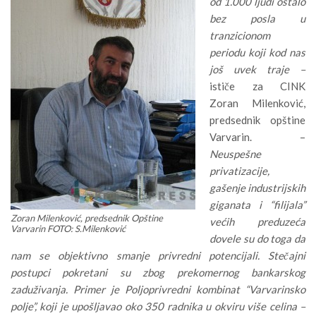
od 1.000 ljudi ostalo
bez posla u
tranzicionom
periodu koji kod nas
još uvek traje –
ističe za CINK
Zoran Milenković,
predsednik opštine
Varvarin. –
Neuspešne
privatizacije,
gašenje industrijskih
giganata i “filijala”
Zoran Milenković, predsednik Opštine
većih preduzeća
Varvarin FOTO: S.Milenković
dovele su do toga da
nam se objektivno smanje privredni potencijali. Stečajni
postupci pokretani su zbog prekomernog bankarskog
zaduživanja. Primer je Poljoprivredni kombinat “Varvarinsko
polje”, koji je upošljavao oko 350 radnika u okviru više celina –