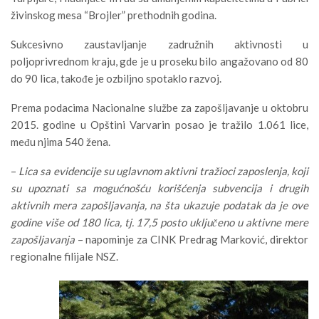
živinskog mesa “Brojler” prethodnih godina.
Sukcesivno zaustavljanje zadružnih aktivnosti u
poljoprivrednom kraju, gde je u proseku bilo angažovano od 80
do 90 lica, takođe je ozbiljno spotaklo razvoj.
Prema podacima Nacionalne službe za zapošljavanje u oktobru
2015. godine u Opštini Varvarin posao je tražilo 1.061 lice,
među njima 540 žena.
–
Lica sa evidencije su uglavnom aktivni tražioci zaposlenja, koji
su upoznati sa mogućnošću korišćenja subvencija i drugih
aktivnih mera zapošljavanja, na šta ukazuje podatak da je ove
godine više od 180 lica, tj. 17,5 posto uključeno u aktivne mere
zapošljavanja
– napominje za CINK Predrag Marković, direktor
regionalne filijale NSZ.