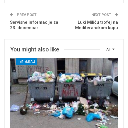
PREV POST
NEXT POST
Servisne informacije za
Luki Miliću trofej na
23. decembar
Mediteranskom kupu
You might also like
All
ЋИЋЕВАЦ