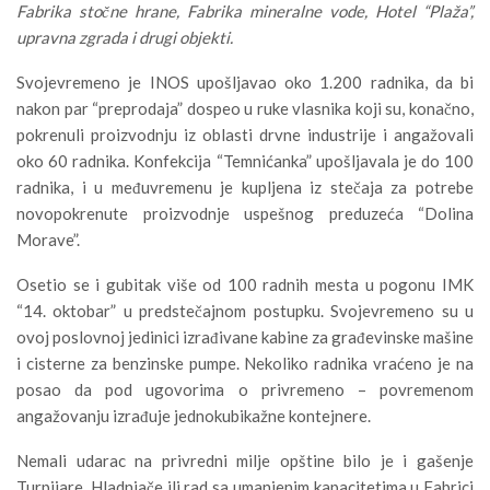
Fabrika stočne hrane, Fabrika mineralne vode, Hotel “Plaža”,
upravna zgrada i drugi objekti.
Svojevremeno je INOS upošljavao oko 1.200 radnika, da bi
nakon par “preprodaja” dospeo u ruke vlasnika koji su, konačno,
pokrenuli proizvodnju iz oblasti drvne industrije i angažovali
oko 60 radnika. Konfekcija “Temnićanka” upošljavala je do 100
radnika, i u međuvremenu je kupljena iz stečaja za potrebe
novopokrenute proizvodnje uspešnog preduzeća “Dolina
Morave”.
Osetio se i gubitak više od 100 radnih mesta u pogonu IMK
“14. oktobar” u predstečajnom postupku. Svojevremeno su u
ovoj poslovnoj jedinici izrađivane kabine za građevinske mašine
i cisterne za benzinske pumpe. Nekoliko radnika vraćeno je na
posao da pod ugovorima o privremeno – povremenom
angažovanju izrađuje jednokubikažne kontejnere.
Nemali udarac na privredni milje opštine bilo je i gašenje
Turpijare, Hladnjače ili rad sa umanjenim kapacitetima u Fabrici