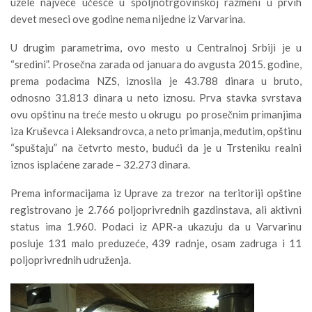
uzele najveće učešće u spoljnotrgovinskoj razmeni u prvih
devet meseci ove godine nema nijedne iz Varvarina.
U drugim parametrima, ovo mesto u Centralnoj Srbiji je u
“sredini”. Prosečna zarada od januara do avgusta 2015. godine,
prema podacima NZS, iznosila je 43.788 dinara u bruto,
odnosno 31.813 dinara u neto iznosu. Prva stavka svrstava
ovu opštinu na treće mesto u okrugu po prosečnim primanjima
iza Kruševca i Aleksandrovca, a neto primanja, međutim, opštinu
“spuštaju” na četvrto mesto, budući da je u Trsteniku realni
iznos isplaćene zarade – 32.273 dinara.
Prema informacijama iz Uprave za trezor na teritoriji opštine
registrovano je 2.766 poljoprivrednih gazdinstava, ali aktivni
status ima 1.960. Podaci iz APR-a ukazuju da u Varvarinu
posluje 131 malo preduzeće, 439 radnje, osam zadruga i 11
poljoprivrednih udruženja.