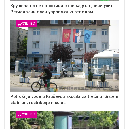
Крушевац и пет општина стављају на јавни увид
Регионални план управљања отпадом
ДРУШТВО
Potrošnja vode u Kruševcu skočila za trećinu: Sistem
stabilan, restrikcije nisu u…
ДРУШТВО