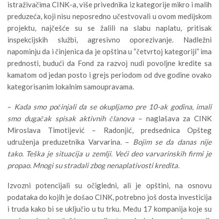
istraživačima CINK-a, više privednika iz kategorije mikro i malih
preduzeća, koji nisu neposredno učestvovali u ovom medijskom
projektu, najčešće su se žalili na slabu naplatu, pritisak
inspekcijskih službi, agresivno oporezivanje. Nadležni
napominju da i činjenica da je opština u “četvrtoj kategoriji” ima
prednosti, budući da Fond za razvoj nudi povoljne kredite sa
kamatom od jedan posto i grejs periodom od dve godine ovako
kategorisanim lokalnim samoupravama.
–
Kada smo počinjali da se okupljamo pre 10-ak godina, imali
smo dugačak spisak aktivnih članova
– naglašava za CINK
Miroslava Timotijević – Radonjić, predsednica Opšteg
udruženja preduzetnika Varvarina. –
Bojim se da danas nije
tako. Teška je situacija u zemlji. Veći deo varvarinskih firmi je
propao. Mnogi su stradali zbog nenaplativosti kredita.
Izvozni potencijali su očigledni, ali je opštini, na osnovu
podataka do kojih je došao CINK, potrebno još dosta investicija
i truda kako bi se uključio u tu trku. Među 17 kompanija koje su