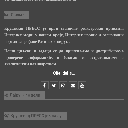
О нама
Крушевац ПРЕСС је први званично регистрован приватни
Интернет медиј у нашем крају, Интернет новине и регионални
портал за грађане Расинског округа.
Наши циљеви и задаци су да прикупљамо и дистрибуирамо
проверене информације, и бавимо се истраживањем и
аналитичким новинарством.
Čitaj dalje...
Лајкуј и подели
Крушевац ПРЕСС је члан у: