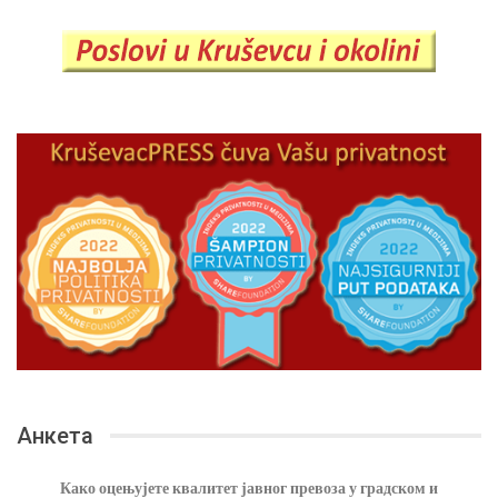
Анкета
Како оцењујете квалитет јавног превоза у градском и