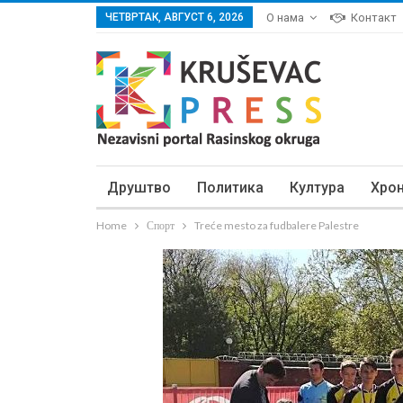
ЧЕТВРТАК, АВГУСТ 6, 2026
О нама
Контакт
Друштво
Политика
Култура
Хро
Home
Спорт
Treće mesto za fudbalere Palestre