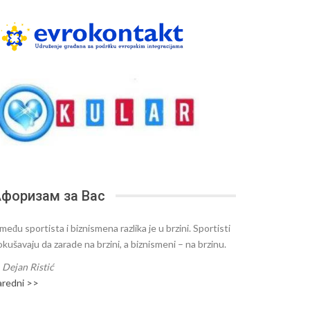
форизам за Вас
među sportista i biznismena razlika je u brzini. Sportisti
okušavaju da zarade na brzini, a biznismeni – na brzinu.
—
Dejan Ristić
aredni >>