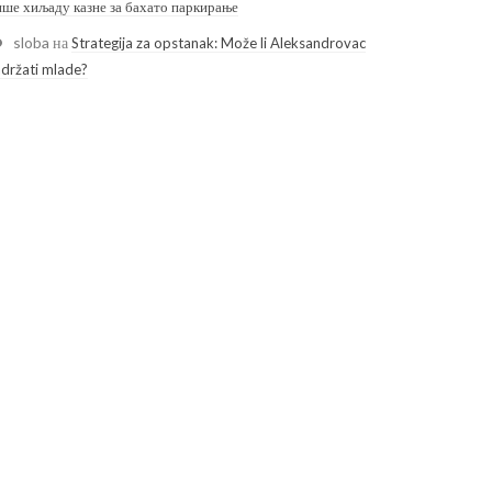
ише хиљаду казне за бахато паркирање
sloba
на
Strategija za opstanak: Može li Aleksandrovac
adržati mlade?