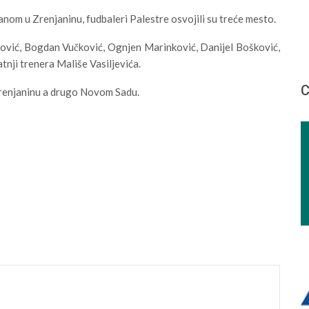
om u Zrenjaninu, fudbaleri Palestre osvojili su treće mesto.
ović, Bogdan Vučković, Ognjen Marinković, Danijel Bošković,
tnji trenera Mališe Vasiljevića.
С
Zrenjaninu a drugo Novom Sadu.