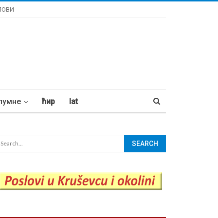
ЛОВИ
лумне
ћир
lat