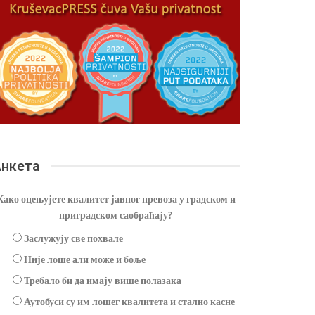
нкета
Како оцењујете квалитет јавног превоза у градском и
приградском саобраћају?
Заслужују све похвале
Није лоше али може и боље
Требало би да имају више полазака
Аутобуси су им лошег квалитета и стално касне