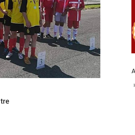
А
tre