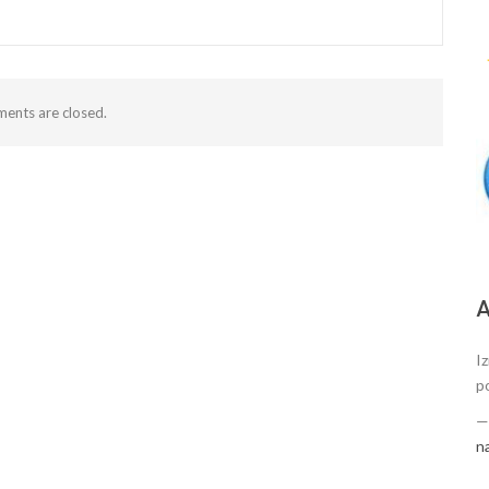
ents are closed.
А
Iz
p
n