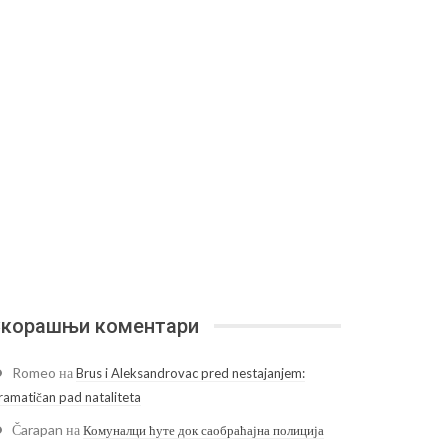
корашњи коментари
Romeo
на
Brus i Aleksandrovac pred nestajanjem:
ramatičan pad nataliteta
Čarapan
на
Комуналци ћуте док саобраћајна полиција