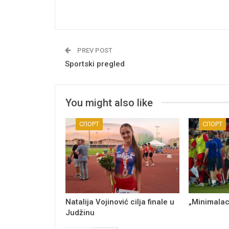
PREV POST
Sportski pregled
You might also like
СПОРТ
СПОРТ
Natalija Vojinović cilja finale u
„Minimalac
Judžinu