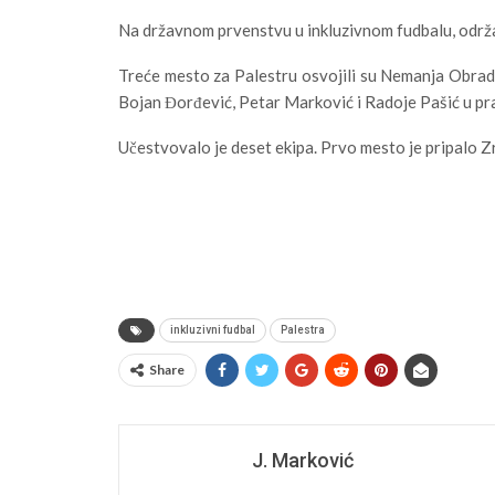
Na državnom prvenstvu u inkluzivnom fudbalu, održan
Treće mesto za Palestru osvojili su Nemanja Obrad
Bojan Đorđević, Petar Marković i Radoje Pašić u pra
Učestvovalo je deset ekipa. Prvo mesto je pripalo 
inkluzivni fudbal
Palestra
Share
J. Marković