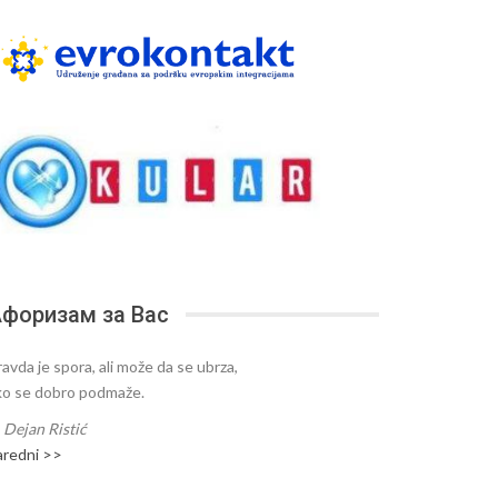
форизам за Вас
ravda je spora, ali može da se ubrza,
ko se dobro podmaže.
—
Dejan Ristić
aredni >>