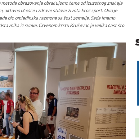
ih metoda obrazovanja obrađujemo teme od izuzetnog značaja
, aktivno učešće i zdrave stilove života kroz sport. Ovo je
e tada bio omladinska razmena sa šest zemalja. Sada imamo
redstavnika iz svake. Crvenom krstu Kruševac je velika čast što