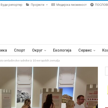
Буди репортер
Пројекти
Медијска писменост
ПОСЛОВ
ника
Спорт
Округ
Екологија
Сервис
Ко
io omladinske radnike iz 10 evropskih zemalja