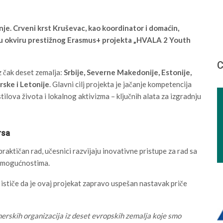
je. Crveni krst Kruševac, kao koordinator i domaćin,
e u okviru prestižnog Erasmus+ projekta „HVALA 2 Youth
С
z čak deset zemalja:
Srbije, Severne Makedonije, Estonije,
rske i Letonije
. Glavni cilj projekta je jačanje kompetencija
ilova života i lokalnog aktivizma – ključnih alata za izgradnju
rsa
aktičan rad, učesnici razvijaju inovativne pristupe za rad sa
m mogućnostima.
stiče da je ovaj projekat zapravo uspešan nastavak priče
nerskih organizacija iz deset evropskih zemalja koje smo