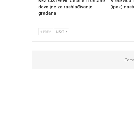
BEZ CISTERNI: Česme i fontane
Breskvica i
dovoljne za rashlađivanje
(ipak) nas
građana
PREV
NEXT
Comm