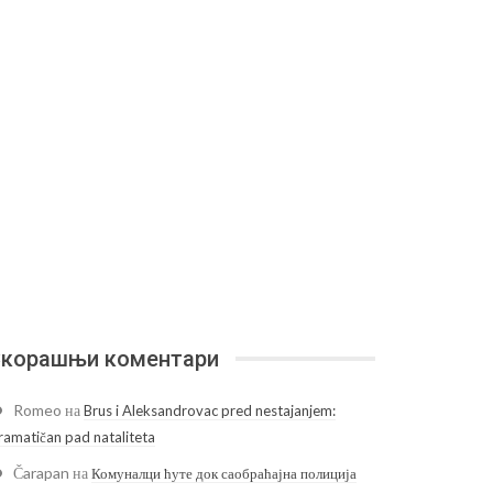
корашњи коментари
Romeo
на
Brus i Aleksandrovac pred nestajanjem:
ramatičan pad nataliteta
Čarapan
на
Комуналци ћуте док саобраћајна полиција