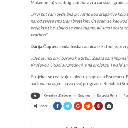
Makedonija) već drugi put boravi u carskom gradu, a
„
Prvi put sam ovde bila privatno kod drugarice koju 
narod zaista smatram bratskim. Osećam se kao kod sv
projekta tiče, sjajno se zabavljamo, ali smo i dosta 
vratimo.
“
Darija Čupova
, omladinska radnica iz Estonije, prvi
„
Ovo je moj prvi boravak u Srbiji. Zaista sam impres
Kruševcu. Utisci su predivni, a na projektu ‘Hvala’ s
Projekat se realizuje u okviru programa
Erasmus+ E
nacionalna agencija za ovaj program u Republici Srbi
Crveni krst Kruševac
Erazmus
Evropska Unija
Fo
Share