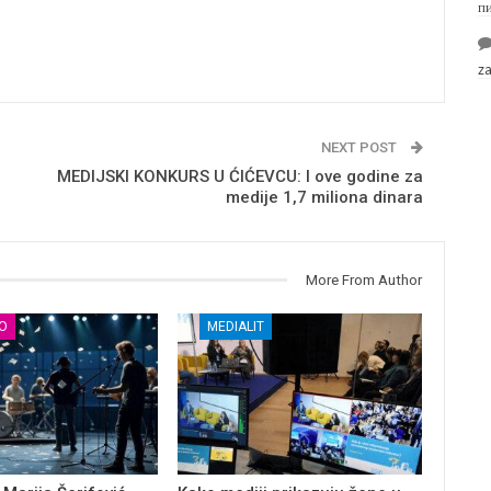
п
z
NEXT POST
MEDIJSKI KONKURS U ĆIĆEVCU: I ove godine za
medije 1,7 miliona dinara
More From Author
О
MEDIALIT