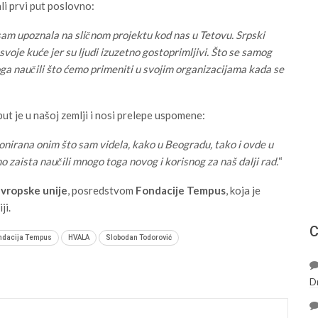
li prvi put poslovno:
sam upoznala na sličnom projektu kod nas u Tetovu. Srpski
oje kuće jer su ljudi izuzetno gostoprimljivi. Što se samog
toga naučili što ćemo primeniti u svojim organizacijama kada se
 put je u našoj zemlji i nosi prelepe uspomene:
ionirana onim što sam videla, kako u Beogradu, tako i ovde u
mo zaista naučili mnogo toga novog i korisnog za naš dalji rad.
“
vropske unije
, posredstvom
Fondacije Tempus
, koja je
ji.
С
ndacija Tempus
HVALA
Slobodan Todorović
D