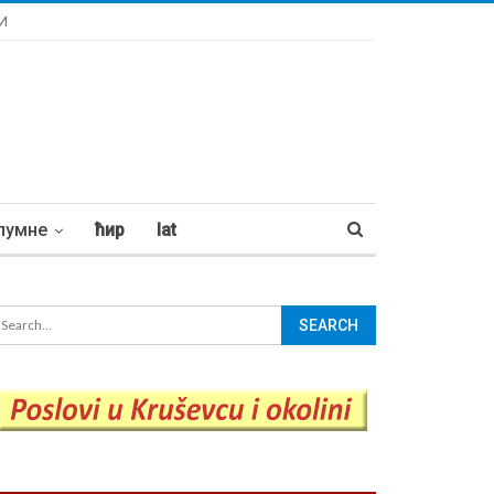
И
лумне
ћир
lat