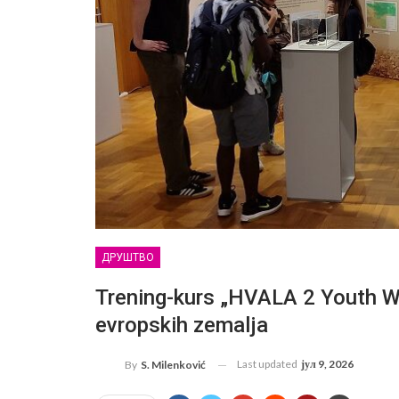
ДРУШТВО
Trening-kurs „HVALA 2 Youth Wo
evropskih zemalja
Last updated
јул 9, 2026
By
S. Milenković