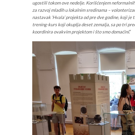
ugostili tokom ove nedelje. Korišćenjem neformaln
za razvoj mladih u lokalnim sredinama – volonterizam
nastavak ‘Hvala’ projekta od pre dve godine, koji j
trening-kurs koji okuplja deset zemalja, sa po tri p
koordinira ovakvim projektom i što smo domaćini
.“