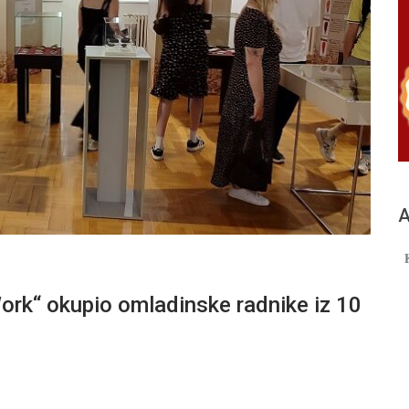
А
rk“ okupio omladinske radnike iz 10