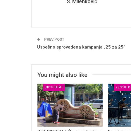
S. Milenković
PREV POST
Uspešno sprovedena kampanja „25 za 25“
You might also like
ДРУШТВО
ДРУШТВ