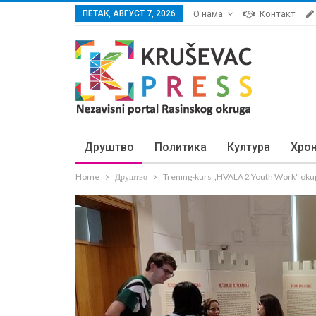
ПЕТАК, АВГУСТ 7, 2026
О нама
Контакт
Друштво
Политика
Култура
Хро
Home
Друштво
Trening-kurs „HVALA 2 Youth Work“ okup