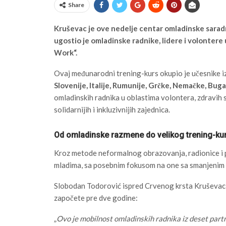
Share
Kruševac je ove nedelje centar omladinske saradn
ugostio je omladinske radnike, lidere i volonter
Work“.
Ovaj međunarodni trening-kurs okupio je učesnike i
Slovenije, Italije, Rumunije, Grčke, Nemačke, Buga
omladinskih radnika u oblastima volontera, zdravih st
solidarnijih i inkluzivnijih zajednica.
Od omladinske razmene do velikog trening-ku
Kroz metode neformalnog obrazovanja, radionice i pr
mladima, sa posebnim fokusom na one sa smanjeni
Slobodan Todorović ispred Crvenog krsta Kruševac i
započete pre dve godine:
„
Ovo je mobilnost omladinskih radnika iz deset part