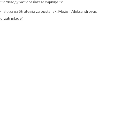
ише хиљаду казне за бахато паркирање
sloba
на
Strategija za opstanak: Može li Aleksandrovac
adržati mlade?