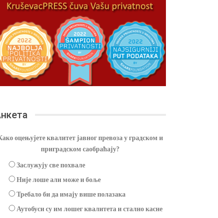
нкета
Како оцењујете квалитет јавног превоза у градском и
приградском саобраћају?
Заслужују све похвале
Није лоше али може и боље
Требало би да имају више полазака
Аутобуси су им лошег квалитета и стално касне