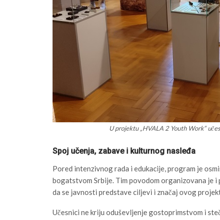
U projektu „HVALA 2 Youth Work“ učest
Spoj učenja, zabave i kulturnog nasleđa
Pored intenzivnog rada i edukacije, program je osmiš
bogatstvom Srbije. Tim povodom organizovana je i p
da se javnosti predstave ciljevi i značaj ovog projek
Učesnici ne kriju oduševljenje gostoprimstvom i st