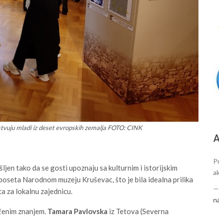
vuju mladi iz deset evropskih zemalja FOTO: CINK
А
P
ljen tako da se gosti upoznaju sa kulturnim i istorijskim
a
oseta Narodnom muzeju Kruševac, što je bila idealna prilika
ta za lokalnu zajednicu.
n
ečenim znanjem.
Tamara Pavlovska
iz Tetova (Severna