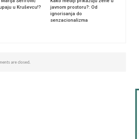
 Marija Šerifović
Kako mediji prikazuju žene u
tupaju u Kruševcu!?
javnom prostoru?: Od
ignorisanja do
senzacionalizma
ents are closed.