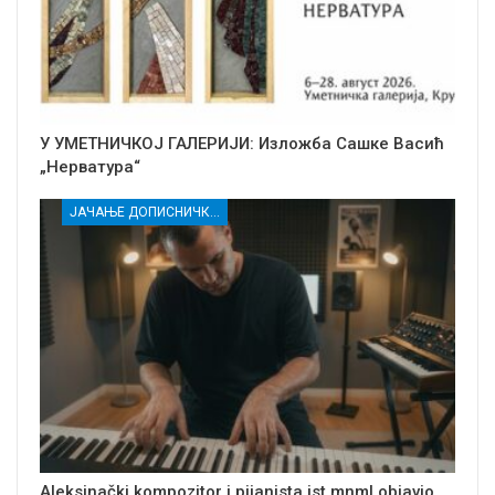
У УМЕТНИЧКОЈ ГАЛЕРИЈИ: Изложба Сашке Васић
„Нерватура“
ЈАЧАЊЕ ДОПИСНИЧКЕ МРЕЖЕ НЕЗАВИСНИХ МЕДИЈА У РАСИНСКОМ ОКРУГУ
Aleksinački kompozitor i pijanista jst mnml objavio