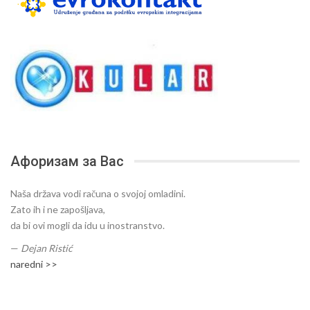
Афоризам за Вас
Naša država vodi računa o svojoj omladini.
Zato ih i ne zapošljava,
da bi ovi mogli da idu u inostranstvo.
—
Dejan Ristić
naredni >>