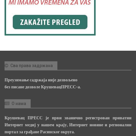
Сва права задржана
Преузимање садржаја није дозвољено
без писане дозволе КрушевацПРЕСС-а.
О нама
Крушевац ПРЕСС је први званично регистрован приватни
Интернет медиј у нашем крају, Интернет новине и регионални
портал за грађане Расинског округа.