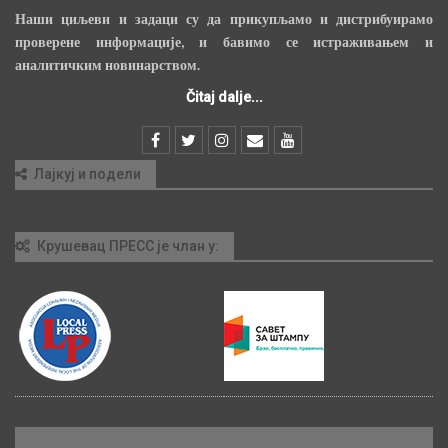
Наши циљеви и задаци су да прикупљамо и дистрибуирамо
проверене информације, и бавимо се истраживањем и
аналитичким новинарством.
Čitaj dalje...
Лајкуј и подели
Крушевац ПРЕСС је члан у: