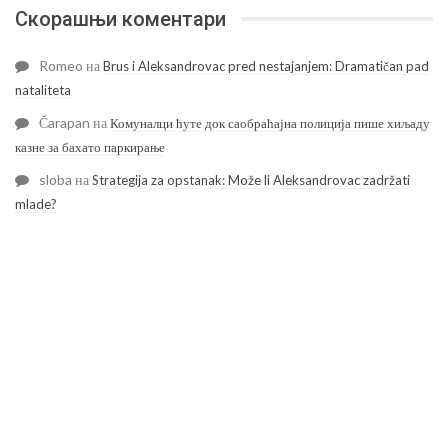
Скорашњи коментари
Romeo
на
Brus i Aleksandrovac pred nestajanjem: Dramatičan pad
nataliteta
Čarapan
на
Комуналци ћуте док саобраћајна полиција пише хиљаду
казне за бахато паркирање
sloba
на
Strategija za opstanak: Može li Aleksandrovac zadržati
mlade?