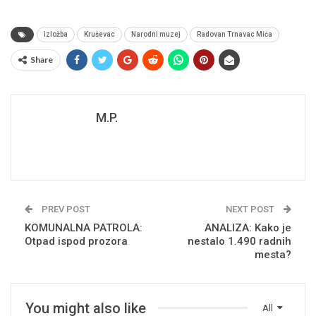
izložba
Kruševac
Narodni muzej
Radovan Trnavac Mića
Share
M.P.
PREV POST
NEXT POST
KOMUNALNA PATROLA:
ANALIZA: Kako je
Otpad ispod prozora
nestalo 1.490 radnih
mesta?
You might also like
All