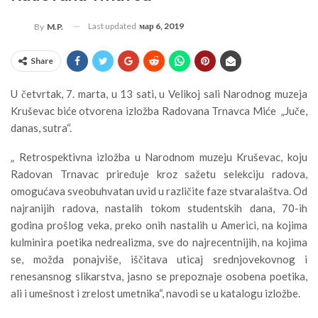
Last updated
мар 6, 2019
By
M.P.
Share
U četvrtak, 7. marta, u 13 sati, u Velikoj sali Narodnog muzeja
Kruševac biće otvorena izložba Radovana Trnavca Miće „Juče,
danas, sutra“.
„ Retrospektivna izložba u Narodnom muzeju Kruševac, koju
Radovan Trnavac priređuje kroz sažetu selekciju radova,
omogućava sveobuhvatan uvid u različite faze stvaralaštva. Od
najranijih radova, nastalih tokom studentskih dana, 70-ih
godina prošlog veka, preko onih nastalih u Americi, na kojima
kulminira poetika nedrealizma, sve do najrecentnijih, na kojima
se, možda ponajviše, iščitava uticaj srednjovekovnog i
renesansnog slikarstva, jasno se prepoznaje osobena poetika,
ali i umešnost i zrelost umetnika“, navodi se u katalogu izložbe.