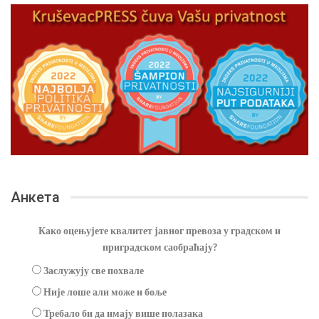
Анкета
Како оцењујете квалитет јавног превоза у градском и
приградском саобраћају?
Заслужују све похвале
Није лоше али може и боље
Требало би да имају више полазака