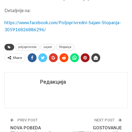
Detaljnije na:
https://www.facebook.com/Poljoprivredni-Sajam-Stopanja-
305916826886296/
poljoprivreda
sajam
Stopanja
Share
Редакција
PREV POST
NEXT POST
NOVA POBEDA
GOSTOVANJE