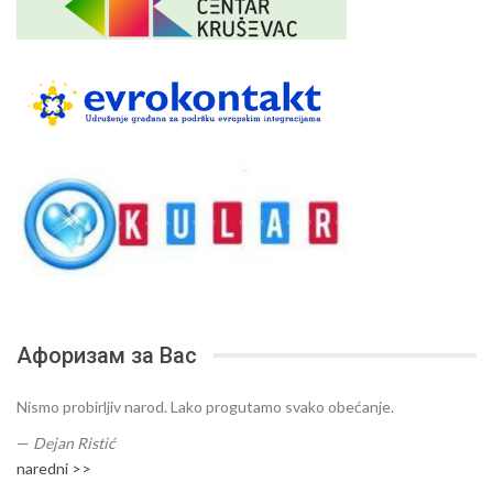
Афоризам за Вас
Nismo probirljiv narod. Lako progutamo svako obećanje.
—
Dejan Ristić
naredni >>