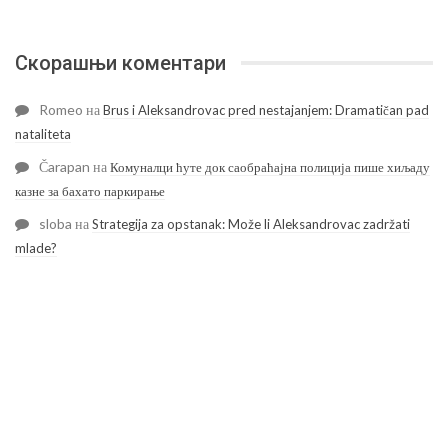
Скорашњи коментари
Romeo
на
Brus i Aleksandrovac pred nestajanjem: Dramatičan pad
nataliteta
Čarapan
на
Комуналци ћуте док саобраћајна полиција пише хиљаду
казне за бахато паркирање
sloba
на
Strategija za opstanak: Može li Aleksandrovac zadržati
mlade?