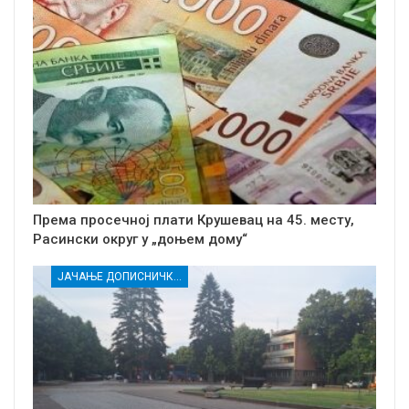
Према просечној плати Крушевац на 45. месту,
Расински округ у „доњем дому“
ЈАЧАЊЕ ДОПИСНИЧКЕ МРЕЖЕ НЕЗАВИСНИХ МЕДИЈА У РАСИНСКОМ ОКРУГУ