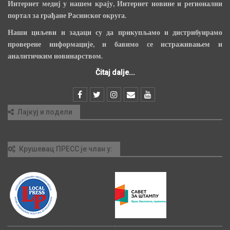
Интернет медиј у нашем крају, Интернет новине и регионални
портал за грађане Расинског округа.
Наши циљеви и задаци су да прикупљамо и дистрибуирамо
проверене информације, и бавимо се истраживањем и
аналитичким новинарством.
Čitaj dalje...
Лајкуј и подели
Крушевац ПРЕСС је члан у: