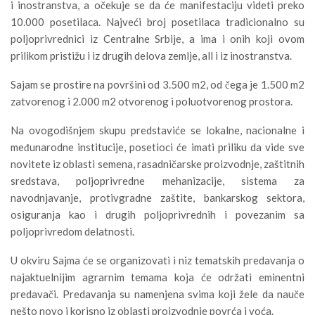
i inostranstva, a očekuje se da će manifestaciju videti preko
10.000 posetilaca. Najveći broj posetilaca tradicionalno su
poljoprivrednici iz Centralne Srbije, a ima i onih koji ovom
prilikom pristižu i iz drugih delova zemlje, all i iz inostranstva.
Sajam se prostire na površini od 3.500 m2, od čega je 1.500 m2
zatvorenog i 2.000 m2 otvorenog i poluotvorenog prostora.
Na ovogodišnjem skupu predstaviće se lokalne, nacionalne i
međunarodne institucije, posetioci će imati priliku da vide sve
novitete iz oblasti semena, rasadničarske proizvodnje, zaštitnih
sredstava, poljoprivredne mehanizacije, sistema za
navodnjavanje, protivgradne zaštite, bankarskog sektora,
osiguranja kao i drugih poljoprivrednih i povezanim sa
poljoprivredom delatnosti.
U okviru Sajma će se organizovati i niz tematskih predavanja o
najaktuelnijim agrarnim temama koja će održati eminentni
predavači. Predavanja su namenjena svima koji žele da nauče
nešto novo i korisno iz oblasti proizvodnje povrća i voća.