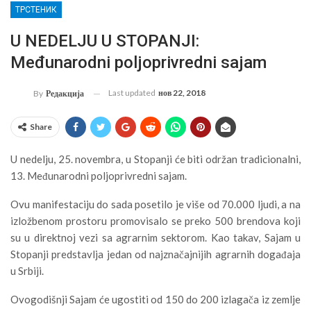
ТРСТЕНИК
U NEDELJU U STOPANJI:
Međunarodni poljoprivredni sajam
Last updated
нов 22, 2018
By
Редакција
Share
U nedelju, 25. novembra, u Stopanji će biti održan tradicionalni,
13. Međunarodni poljoprivredni sajam.
Ovu manifestaciju do sada posetilo je više od 70.000 ljudi, a na
izložbenom prostoru promovisalo se preko 500 brendova koji
su u direktnoj vezi sa agrarnim sektorom. Kao takav, Sajam u
Stopanji predstavlja jedan od najznačajnijih agrarnih događaja
u Srbiji.
Ovogodišnji Sajam će ugostiti od 150 do 200 izlagača iz zemlje