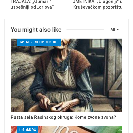
TRAJALA: „Gumari“
UMETNIKA: „U agoniji“ u
uspešniji od „orlova“
Kruševačkom pozorištu
You might also like
All
ЈАЧАЊЕ ДОПИСНИЧКЕ МРЕЖЕ НЕЗАВИСНИХ МЕДИЈА У РАСИНСКОМ ОКРУГУ
Pusta sela Rasinskog okruga: Kome zvone zvona?
ЋИЋЕВАЦ