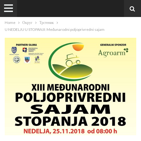
Home
Округ
Трстеник
U NEDELJU U STOPANJI: Međunarodni poljoprivredni sajam