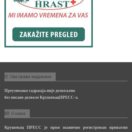
Сва права задржана
Преузимање садржаја није дозвољено
без писане дозволе КрушевацПРЕСС-а.
О нама
Крушевац ПРЕСС је први званично регистрован приватни