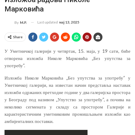
Марковића
Last updated
мај 13, 2025
By
M.P.
Share
У Уметничкој галерији у четвртак, 15. маја, у 19 сати, биће
отворена изложба Николе Марковића „Без упутства за
употребу“.
Изложба Николе Марковића „Без упутства за употребу“ у
Уметничкој галерији, на известан начин представља наставак
изложби одржаних претходне године у два галеријска простора
у Београду под називом „Упутство за употребу“, а почива на
неколико сегмената у складу са простором Галерије и
карактеристичним уметниковим промишљањем изложби као
амбијенталних поставки.