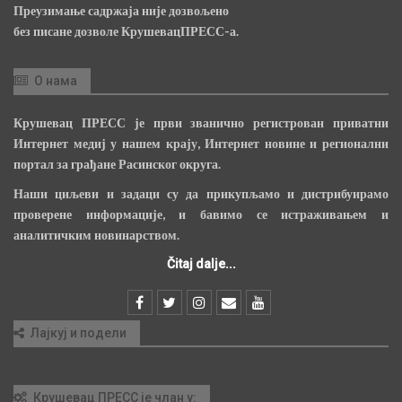
Преузимање садржаја није дозвољено
без писане дозволе КрушевацПРЕСС-а.
О нама
Крушевац ПРЕСС је први званично регистрован приватни
Интернет медиј у нашем крају, Интернет новине и регионални
портал за грађане Расинског округа.
Наши циљеви и задаци су да прикупљамо и дистрибуирамо
проверене информације, и бавимо се истраживањем и
аналитичким новинарством.
Čitaj dalje...
Лајкуј и подели
Крушевац ПРЕСС је члан у: