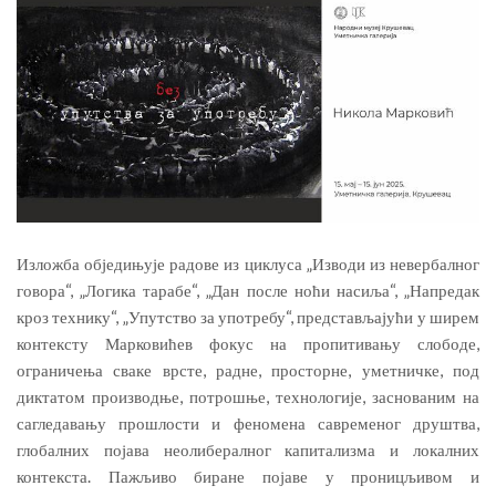
Изложба обједињује радове из циклуса „Изводи из невербалног
говора“, „Логика тарабе“, „Дан после ноћи насиља“, „Напредак
кроз технику“, „Упутство за употребу“, представљајући у ширем
контексту Марковићев фокус на пропитивању слободе,
ограничења сваке врсте, радне, просторне, уметничке, под
диктатом производње, потрошње, технологије, заснованим на
сагледавању прошлости и феномена савременог друштва,
глобалних појава неолибералног капитализма и локалних
контекста. Пажљиво биране појаве у проницљивом и