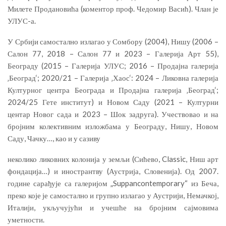
Милете Продановића (коментор проф. Чедомир Васић). Члан је
УЛУС-а.
У Србији самостално излагао у Сомбору (2004), Нишу (2006 –
Салон 77, 2018 – Салон 77 и 2023 – Галерија Арт 55),
Београду (2015 – Галерија УЛУС; 2016 – Продајна галерија
‚Београд‘; 2020/21 – Галерија ‚Хаос‘: 2024 – Ликовна галерија
Културног центра Београда и Продајна галерија ‚Београд‘;
2024/25 Гете институт) и Новом Саду (2021 – Културни
центар Новог сада и 2023 – Шок задруга). Учествовао и на
бројним колективним изложбама у Београду, Нишу, Новом
Саду, Чачку…, као и у сазиву
неколико ликовних колонија у земљи (Сићево, Classic, Ниш арт
фондација…) и инострантву (Аустрија, Словенија). Од 2007.
године сарађује са галеријом „Suppancontemporary“ из Беча,
преко које је самостално и групно излагао у Аустрији, Немачкој,
Италији, укључујући и учешће на бројним сајмовима
уметности.