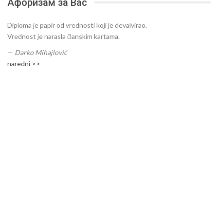
Афоризам за Вас
Diploma je papir od vrednosti koji je devalvirao.
Vrednost je narasla članskim kartama.
—
Darko Mihajlović
naredni >>