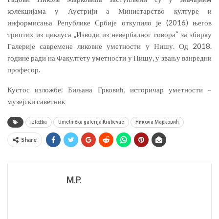
колекцијама у Аустрији а Министарство културе и
информисања Републике Србије откупило је (2016) његов
триптих из циклуса „Изводи из невербалног говора“ за збирку
Галерије савремене ликовне уметности у Нишу. Од 2018.
године ради на Факултету уметности у Нишу, у звању ванредни
професор.
Кустос изложбе: Биљана Грковић, историчар уметности –
музејски саветник
izložba
Umetnička galerija Kruševac
Никола Марковић
Share
M.P.