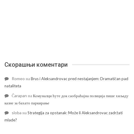
Скорашњи коментари
Romeo
на
Brus i Aleksandrovac pred nestajanjem: Dramatičan pad
nataliteta
Čarapan
на
Комуналци ћуте док саобраћајна полиција пише хиљаду
казне за бахато паркирање
sloba
на
Strategija za opstanak: Može li Aleksandrovac zadržati
mlade?