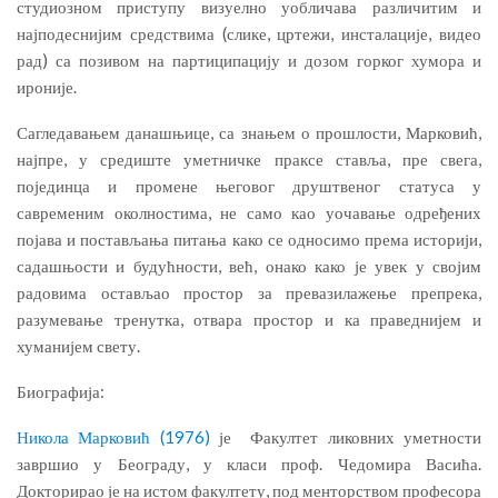
студиозном приступу визуелно уобличава различитим и
најподеснијим средствима (слике, цртежи, инсталације, видео
рад) са позивом на партиципацију и дозом горког хумора и
ироније.
Сагледавањем данашњице, са знањем о прошлости, Марковић,
најпре, у средиште уметничке праксе ставља, пре свега,
појединца и промене његовог друштвеног статуса у
савременим околностима, не само као уочавање одређених
појава и постављања питања како се односимо према историји,
садашњости и будућности, већ, онако како је увек у својим
радовима остављао простор за превазилажење препрека,
разумевање тренутка, отвара простор и ка праведнијем и
хуманијем свету.
Биографија:
Никола Марковић (1976)
је Факултет ликовних уметности
завршио у Београду, у класи проф. Чедомира Васића.
Докторирао је на истом факултету, под менторством професора