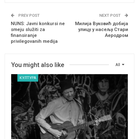
PREV POST
NEXT POST
NUNS: Javni konkursi ne
Милија Вуковић добија
smeju služiti za
улицу у насељу Стари
finansiranje
Аеродром
privilegovanih medija
You might also like
All
КУЛТУРА