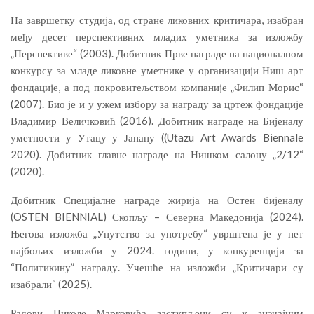
На завршетку студија, од стране ликовних критичара, изабран
међу десет перспективних младих уметника за изложбу
„Перспективе“ (2003). Добитник Прве награде на националном
конкурсу за младе ликовне уметнике у организацији Ниш арт
фондације, а под покровитељством компаније „Филип Морис“
(2007). Био је и у ужем избору за награду за цртеж фондације
Владимир Величковић (2016). Добитник награде на Бијеналу
уметности у Утацу у Јапану ((Utazu Art Awards Biennale
2020). Добитник главне награде на Нишком салону „2/12“
(2020).
Добитник Специјалне награде жирија на Остен бијеналу
(OSTEN BIENNIAL) Скопљу – Северна Македонија (2024).
Његова изложба „Упутство за употребу“ уврштена је у пет
најбољих изложби у 2024. години, у конкуренцији за
“Политикину” награду. Учешће на изложби „Критичари су
изабрали“ (2025).
Радови Николе Марковића заступљени су у значајним