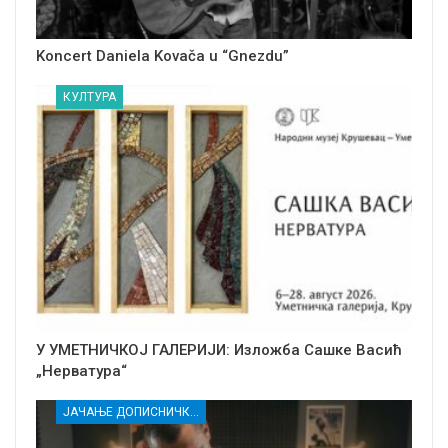
Koncert Daniela Kovača u “Gnezdu”
КУЛТУРА
У УМЕТНИЧКОЈ ГАЛЕРИЈИ: Изложба Сашке Васић
„Нерватура“
ЈАЧАЊЕ ДОПИСНИЧКЕ МРЕЖЕ НЕЗАВИСНИХ МЕДИЈА У РАСИНСКОМ ОКРУГУ