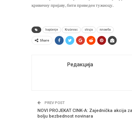
кривичну пријаву, бити приведен тужиоцу.
hapšenje
Kruševac
struja
пломба
Share
Редакција
PREV POST
NOVI PROJEKAT CINK-A: Zajednička akcija z
bolju bezbednost novinara