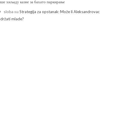
ише хиљаду казне за бахато паркирање
sloba
на
Strategija za opstanak: Može li Aleksandrovac
adržati mlade?