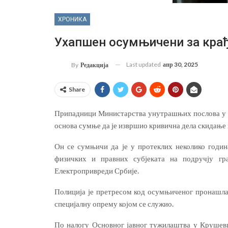
ХРОНИКА
Ухапшен осумњичени за крађ
Last updated
апр 30, 2025
By
Редакција
Share
Припадници Министарства унутрашњих послова у Кр
основа сумње да је извршио кривична дела скидање и
Он се сумњичи да је у протеклих неколико годин
физичких и правних субјеката на подручју гр
Електропривреди Србије.
Полиција је претресом код осумњиченог пронашла 
специјалну опрему којом се служио.
По налогу Основног јавног тужилаштва у Крушевцу