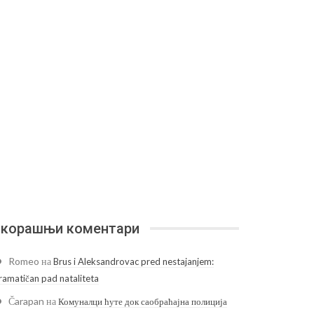
корашњи коментари
Romeo
на
Brus i Aleksandrovac pred nestajanjem:
ramatičan pad nataliteta
Čarapan
на
Комуналци ћуте док саобраћајна полиција