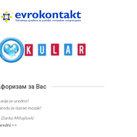
форизам за Вас
tanje je uredno!
arodu je ispran mozak!
—
Darko Mihajlović
aredni >>