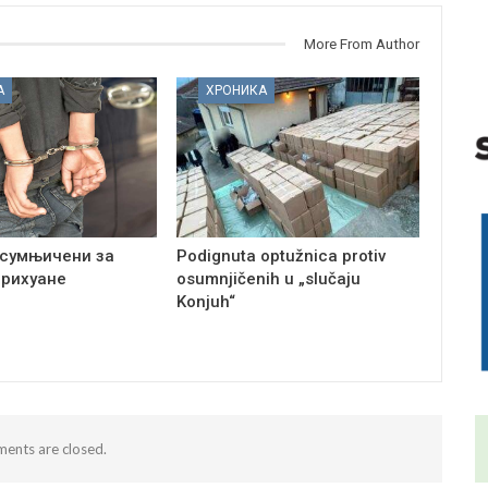
More From Author
А
ХРОНИКА
сумњичени за
Podignuta optužnica protiv
арихуане
osumnjičenih u „slučaju
Konjuh“
ents are closed.