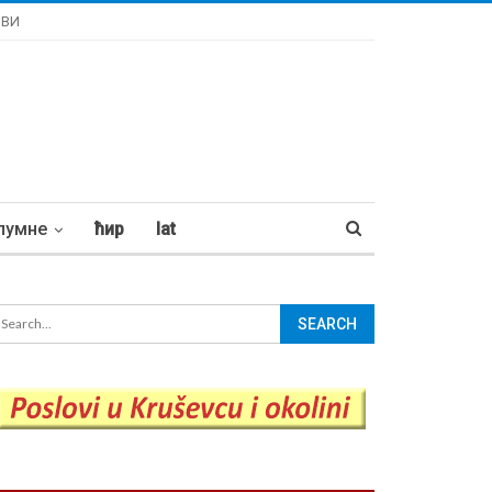
ОВИ
лумне
ћир
lat