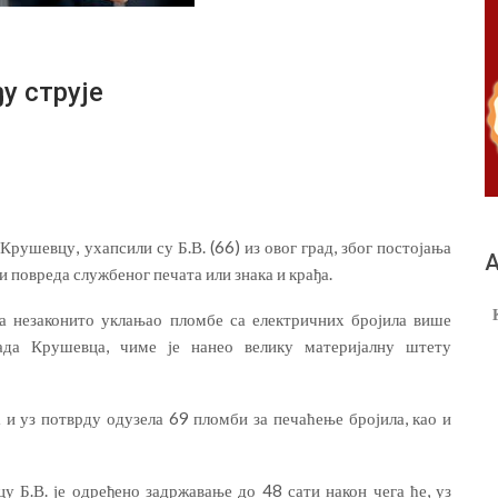
у струје
ушевцу, ухапсили су Б.В. (66) из овог град, због постојања
А
 повреда службеног печата или знака и крађа.
а незаконито уклањао пломбе са електричних бројила више
ада Крушевца, чиме је нанео велику материјалну штету
и уз потврду одузела 69 пломби за печаћење бројила, као и
 Б.В. је одређено задржавање до 48 сати након чега ће, уз