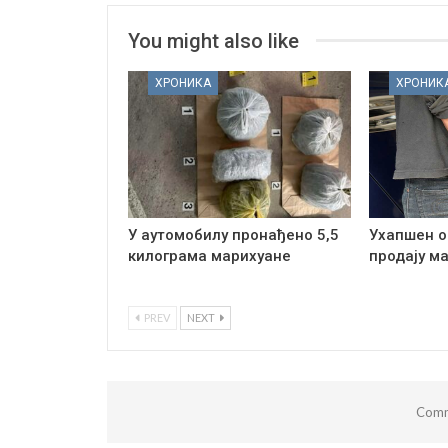
You might also like
ХРОНИКА
ХРОНИК
У аутомобилу пронађено 5,5
Ухапшен о
килограма марихуане
продају м
PREV
NEXT
Comm