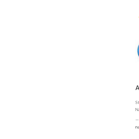
А
S
N
n