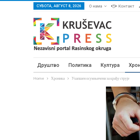
СУБОТА, АВГУСТ 8, 2026
О нама
Контакт
Друштво
Политика
Култура
Хро
Home
Хроника
Ухапшен осумњичени за крађу струје