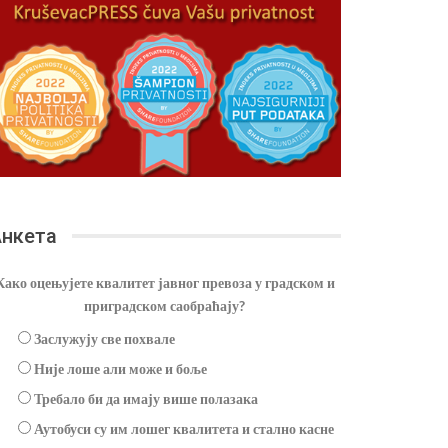
нкета
Како оцењујете квалитет јавног превоза у градском и
приградском саобраћају?
Заслужују све похвале
Није лоше али може и боље
Требало би да имају више полазака
Аутобуси су им лошег квалитета и стално касне